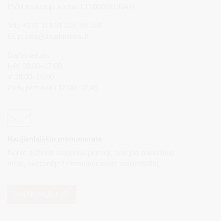
PVM mokėtojo kodas: LT100008196411
Tel.: +370 313 51 517, 59 159
El. p.
info@druskininkai.lt
Darbo laikas:
I–IV 08:00–17:00,
V 08:00–15:00
Pietų pertrauka 12:00–12:45
Naujienlaiškio prenumerata
Norite sužinoti naujienas pirmieji, apie jas paskelbus
mūsų svetainėje? Prenumeruokite naujienlaiškį.
PRENUMERUOTI