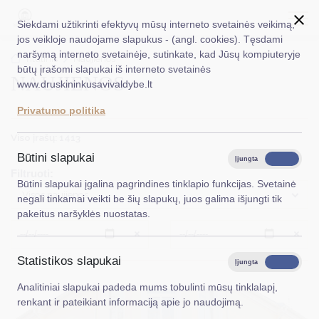
Siekdami užtikrinti efektyvų mūsų interneto svetainės veikimą,
jos veikloje naudojame slapukus - (angl. cookies). Tęsdami
naršymą interneto svetainėje, sutinkate, kad Jūsų kompiuteryje
EN
Ieškoti...
Titulinis
Naujienos
būtų įrašomi slapukai iš interneto svetainės
NAUJIENOS
www.druskininkusavivaldybe.lt
Taryba
Privatumo politika
Meras
Viso įrašų: 1413
Administracija
Būtini slapukai
Įjungta
Išjungta
Filtruoti:
Veiklos sritys
Būtini slapukai įgalina pagrindines tinklapio funkcijas. Svetainė
Visos naujienos
negali tinkamai veikti be šių slapukų, juos galima išjungti tik
Teisinė informacija
pakeitus naršyklės nuostatas.
Struktūra ir kontaktinė informacija
Išvalyti
Išvalyt
Statistikos slapukai
Karjera
Įjungta
Išjungta
Analitiniai slapukai padeda mums tobulinti mūsų tinklalapį,
DUK
renkant ir pateikiant informaciją apie jo naudojimą.
PASLAUGOS