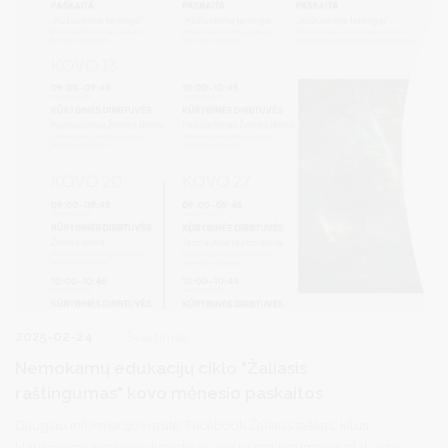
2025-02-24
Švietimas
Nemokamų edukacijų ciklo "Žaliasis
raštingumas" kovo mėnesio paskaitos
Daugiau informacijos rasite: Facebook Žaliasis taškas, kilus
klausimams prašome kreiptis el. paštu rastingumas@ztl.lt arba