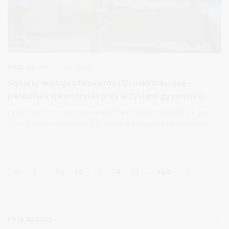
2025-02-20
Sveikata
Sąnarių endoprotezavimas Druskininkuose –
patikimas sprendimas jūsų aktyviam gyvenimui
Druskininkų ligoninė, teikianti aukščiausios kokybės kelio ir klubo
sąnarių endoprotezavimo paslaugas, jau daugelį metų yra viena
iš pirmaujančių gydymo įstaigų Lietuvoje. Pacientai čia gali tikėtis
ne tik profesionalios medicininės pagalbos, bet ir išskirtinio
dėmesio jų sveikatai bei reabilitacijai.
1
…
69
70
71
72
73
…
142
PASLAUGOS