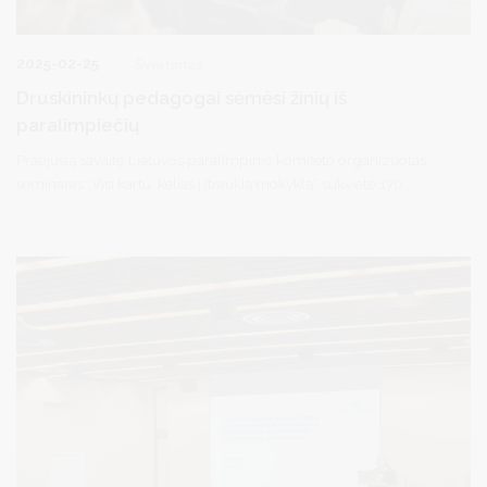
2025-02-25
Švietimas
Druskininkų pedagogai sėmėsi žinių iš
paralimpiečių
Praėjusią savaitę Lietuvos paralimpinio komiteto organizuotas
seminaras „Visi kartu: kelias į įtraukią mokyklą“ sukvietė 170
Druskininkų pedagogų, jų padėjėjų, trenerių, socialinių
darbuotojų ir kitų sričių specialistų. Jie sėmėsi įtraukiojo fizinio
lavinimo teorinių ir praktinių žinių iš Lietuvos paralimpinio
komiteto atstovų.