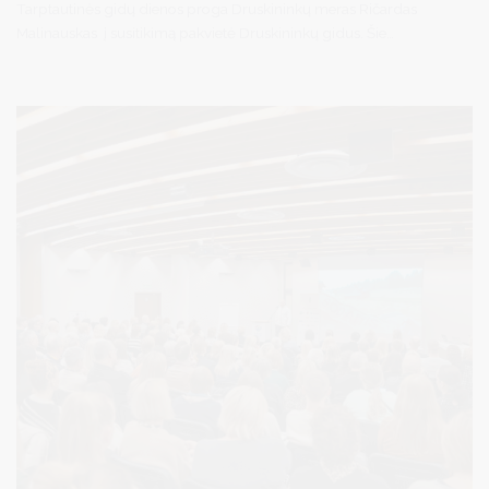
Tarptautinės gidų dienos proga Druskininkų meras Ričardas
Malinauskas į susitikimą pakvietė Druskininkų gidus. Šie
susitikimai jau tapo gražia tradicija, kuri suburia gidus pasidalinti
patirtimi, aptarti aktualijas ir pasidžiaugti nuveiktais darbais,
stiprinant Druskininkų, kaip turistų pamėgto kurorto, įvaizdį.