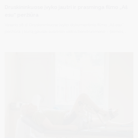
Druskininkuose įvyko jautri ir prasminga filmo „Aš
esu“ peržiūra
Vasario 18 d. Druskininkuose įvyko dokumentinio filmo „Aš esu“
peržiūra, į kurią gausiai susirinko vietos bendruomenė – šeimos,
auginančios autizmo spektro sutrikimų turinčius vaikus, švietimo,
sveikatos ir socialinės srities specialistai, bei visi, kuriems rūpi
įtrauktis ir supratimas.