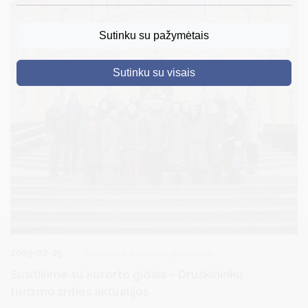
DRUSKININKAI
Sutinku su pažymėtais
SKELBIMAI
Sutinku su visais
TURIZMAS
VERSLAS
PROJEKTAI
ŠVIETIMAS
REGISTRACIJA
RENGINIAI
2025-02-25
Kultūra ir kultūros paveldas
Susitikime su kurorto gidais – Druskininkų
turizmo srities aktualijos