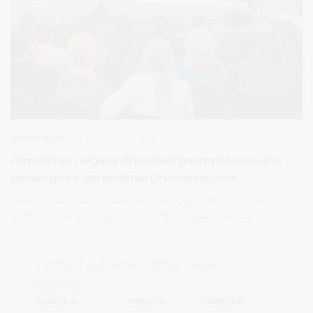
2025-02-25
Socialinė parama
Asmenų su negalia įtraukties galimybės: naujos
paslaugos ir sprendimai Druskininkuose
Vasario 20 d. Druskininkų vandens parko didžiojoje konferencijų
salėje vyko renginys „Asmenų su negalia įtrauktis: naujos
paslaugos ir sprendimai“. Jame susirinko savivaldybės atstovai ir
specialistai, siekiantys geriau suprasti negalią turinčių asmenų
situaciją bei ieškoti būdų, kaip pagerinti jų gyvenimo kokybę.