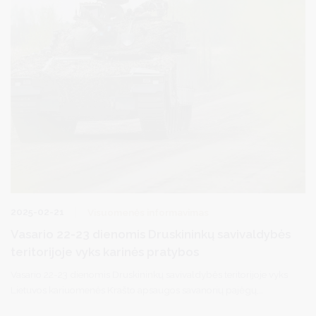
2025-02-21
Visuomenės informavimas
Vasario 22-23 dienomis Druskininkų savivaldybės
teritorijoje vyks karinės pratybos
Vasario 22-23 dienomis Druskininkų savivaldybės teritorijoje vyks
Lietuvos kariuomenės Krašto apsaugos savanorių pajėgų,
Dainavos apygardos 1-osios rinktinės 109 Pėstininkų kuopos