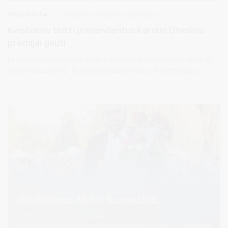
2025-02-24
Kultūra ir kultūros paveldas
Kviečiame teikti pretendentus Karolio Dineikos
premijai gauti
Druskininkų savivaldybė Karolio Dineikos premiją kasmet skiria už
reikšmingą, aktyvią, inovatyvią veiklą sveikatos, kurortologijos,
medicininės reabilitacijos, sanatorinio gydymo, gydomosios
fizkultūros, visuomeninės sportinės veiklos srityse.