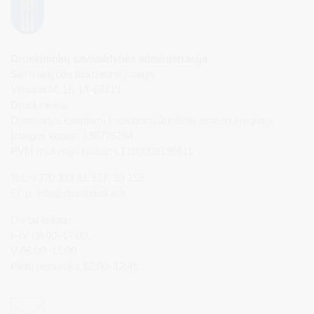
Druskininkų savivaldybės administracija
Savivaldybės biudžetinė įstaiga,
Vilniaus al. 18, LT-66119
Druskininkai
Duomenys kaupiami ir saugomi Juridinių asmenų registre
Įstaigos kodas: 188776264
PVM mokėtojo kodas: LT100008196411
Tel.: +370 313 51 517, 59 159
El. p.
info@druskininkai.lt
Darbo laikas:
I–IV 08:00–17:00,
V 08:00–15:00
Pietų pertrauka 12:00–12:45