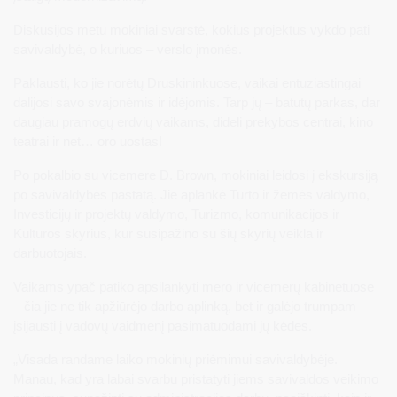
Diskusijos metu mokiniai svarstė, kokius projektus vykdo pati
savivaldybė, o kuriuos – verslo įmonės.
Paklausti, ko jie norėtų Druskininkuose, vaikai entuziastingai
dalijosi savo svajonėmis ir idėjomis. Tarp jų – batutų parkas, dar
daugiau pramogų erdvių vaikams, dideli prekybos centrai, kino
teatrai ir net… oro uostas!
Po pokalbio su vicemere D. Brown, mokiniai leidosi į ekskursiją
po savivaldybės pastatą. Jie aplankė Turto ir žemės valdymo,
Investicijų ir projektų valdymo, Turizmo, komunikacijos ir
Kultūros skyrius, kur susipažino su šių skyrių veikla ir
darbuotojais.
Vaikams ypač patiko apsilankyti mero ir vicemerų kabinetuose
– čia jie ne tik apžiūrėjo darbo aplinką, bet ir galėjo trumpam
įsijausti į vadovų vaidmenį pasimatuodami jų kėdes.
„Visada randame laiko mokinių priėmimui savivaldybėje.
Manau, kad yra labai svarbu pristatyti jiems savivaldos veikimo