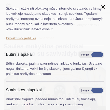
Siekdami užtikrinti efektyvų mūsų interneto svetainės veikimą,
jos veikloje naudojame slapukus - (angl. cookies). Tęsdami
naršymą interneto svetainėje, sutinkate, kad Jūsų kompiuteryje
EN
Ieškoti...
Titulinis
Naujienos
būtų įrašomi slapukai iš interneto svetainės
Saulės mokyklos penktokai susipažino su savivaldybės darbu
www.druskininkusavivaldybe.lt
Taryba
2025-03-28
Švietimas
Privatumo politika
Meras
Saulės mokyklos penktokai
Administracija
susipažino su savivaldybės darbu
Būtini slapukai
Įjungta
Išjungta
Veiklos sritys
Būtini slapukai įgalina pagrindines tinklapio funkcijas. Svetainė
negali tinkamai veikti be šių slapukų, juos galima išjungti tik
Teisinė informacija
pakeitus naršyklės nuostatas.
Struktūra ir kontaktinė informacija
Statistikos slapukai
Karjera
Įjungta
Išjungta
Analitiniai slapukai padeda mums tobulinti mūsų tinklalapį,
DUK
renkant ir pateikiant informaciją apie jo naudojimą.
PASLAUGOS