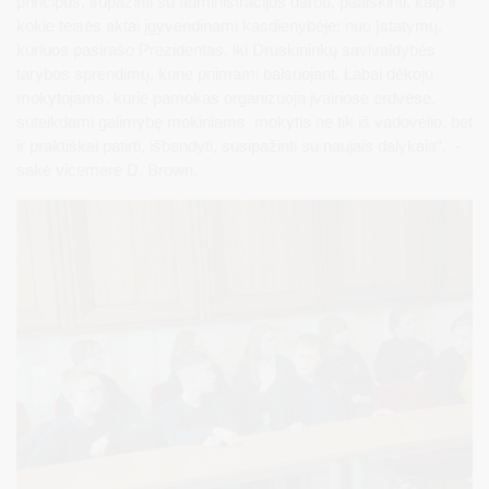
principus, supažinti su administracijos darbu, paaiškinti, kaip ir
kokie teisės aktai įgyvendinami kasdienybėje: nuo Įstatymų,
kuriuos pasirašo Prezidentas, iki Druskininkų savivaldybės
tarybos sprendimų, kurie priimami balsuojant. Labai dėkoju
mokytojams, kurie pamokas organizuoja įvairiose erdvėse,
suteikdami galimybę mokiniams mokytis ne tik iš vadovėlio, bet
ir praktiškai patirti, išbandyti, susipažinti su naujais dalykais“, -
sakė vicemerė D. Brown.