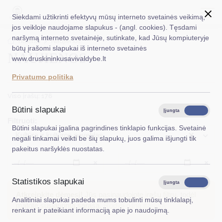
Siekdami užtikrinti efektyvų mūsų interneto svetainės veikimą,
jos veikloje naudojame slapukus - (angl. cookies). Tęsdami
naršymą interneto svetainėje, sutinkate, kad Jūsų kompiuteryje
EN
Ieškoti...
Titulinis
Naujienos
būtų įrašomi slapukai iš interneto svetainės
NAUJIENOS
www.druskininkusavivaldybe.lt
Taryba
Privatumo politika
Meras
Viso įrašų: 176
Administracija
Būtini slapukai
Įjungta
Išjungta
Filtruoti:
Veiklos sritys
Būtini slapukai įgalina pagrindines tinklapio funkcijas. Svetainė
×
Kultūra ir kultūros paveldas
negali tinkamai veikti be šių slapukų, juos galima išjungti tik
Teisinė informacija
pakeitus naršyklės nuostatas.
Struktūra ir kontaktinė informacija
Išvalyti
Išvalyt
Statistikos slapukai
Karjera
Įjungta
Išjungta
Atkreipkite dėmesį!
Jūs pasinaudojote įrašų filtru, todėl
Analitiniai slapukai padeda mums tobulinti mūsų tinklalapį,
DUK
matote susiaurintą sąrašą.
Rodyti pilną sąrašą
renkant ir pateikiant informaciją apie jo naudojimą.
PASLAUGOS