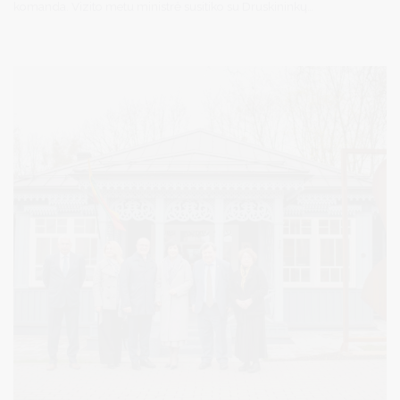
komanda. Vizito metu ministrė susitiko su Druskininkų
savivaldybės meru Ričardu Malinausku, vicemerais Diana Brown
ir Simonu Kazakevičiumi, kultūros srities darbuotojais, lankėsi
kurorto kultūros įstaigose.