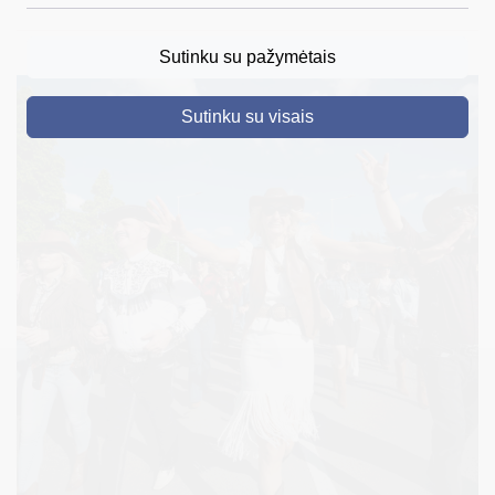
DRUSKININKAI
Sutinku su pažymėtais
SKELBIMAI
Sutinku su visais
TURIZMAS
VERSLAS
PROJEKTAI
ŠVIETIMAS
REGISTRACIJA
RENGINIAI