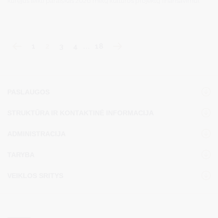
kūrėjus teikti paraiškas 2026 metų kultūros projektų finansavimui.
1
2
3
4
…
18
PASLAUGOS
STRUKTŪRA IR KONTAKTINĖ INFORMACIJA
ADMINISTRACIJA
TARYBA
VEIKLOS SRITYS