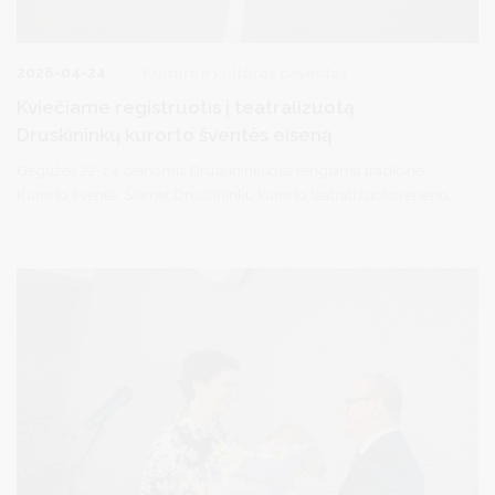
2026-04-24
Kultūra ir kultūros paveldas
Kviečiame registruotis į teatralizuotą
Druskininkų kurorto šventės eiseną
Gegužės 22-24 dienomis Druskininkuose rengiama tradicinė
Kurorto šventė. Šiemet Druskininkų kurorto teatralizuotos eisenos
tema –
Kurorto karnavalas
, aprangos kodas -
miestas
trumpam tampa scena, o visi – personažais. Būk, kuo nori
būti.
Su savimi turėkite garso kolonėlę, pasirūpinkite muzikiniu
takeliu.