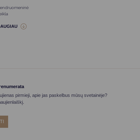
endruomeninė
eikla
prenumerata
aujienas pirmieji, apie jas paskelbus mūsų svetainėje?
ujienlaiškį.
TI