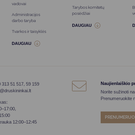
vadovai
Tarybos komitetų
B
posėdžiai
v
Administracijos
darbo taryba
Tvarkos ir taisyklės
Naujienlaiškio 
0 313 51 517, 59 159
o@druskininkai.lt
Norite sužinoti n
Prenumeruokite na
kas:
00–17:00,
–15:00
PRENUMERUO
trauka 12:00–12:45