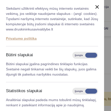
Taryba
Meras
Administracija
Siekdami užtikrinti efektyvų mūsų interneto svetainės
Karjera
DUK
veikimą, jos veikloje naudojame slapukus - (angl. cookies).
Registruokitės priėmi
Administracin
Tęsdami naršymą interneto svetainėje, sutinkate, kad Jūsų
kompiuteryje būtų įrašomi slapukai iš interneto svetainės
Darbotvarkė
Savivaldybės 
PASLAUGOS
DRUSKININKAI
www.druskininkusavivaldybe.lt
vadovai
Kontaktai
Privatumo politika
Planavimo do
Titulinis
Naujienos
Vicemerai
Korupcijos pre
Būtini slapukai
Įjungta
Išjungta
NAUJIENOS
Mero patarėja
Viešieji pirkim
Būtini slapukai įgalina pagrindines tinklapio funkcijas.
Svetainė negali tinkamai veikti be šių slapukų, juos galima
Lygios galim
išjungti tik pakeitus naršyklės nuostatas.
Savivaldybės
Viso įrašų: 176
projektai
Statistikos slapukai
Įjungta
Išjungta
Finansų valdym
Atkreipkite dėmesį!
Jūs pasinaudojote įrašų filtru, t
Analitiniai slapukai padeda mums tobulinti mūsų tinklalapį,
renkant ir pateikiant informaciją apie jo naudojimą.
Organizacinė 