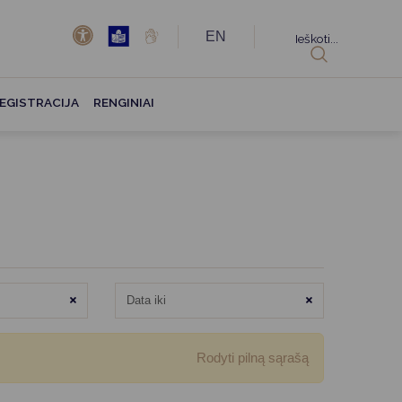
EN
Ieškoti...
EGISTRACIJA
RENGINIAI
Išvalyti
Išvalyti
Rodyti pilną sąrašą