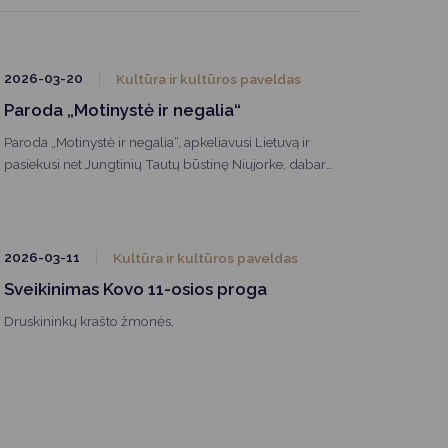
2026-03-20
Kultūra ir kultūros paveldas
Paroda „Motinystė ir negalia“
Paroda „Motinystė ir negalia“, apkeliavusi Lietuvą ir
pasiekusi net Jungtinių Tautų būstinę Niujorke, dabar
pristatoma Druskininkų (Ratnyčios) Šv. apaštalo
Baltramiejaus bažnyčioje.
2026-03-11
Kultūra ir kultūros paveldas
Sveikinimas Kovo 11-osios proga
Druskininkų krašto žmonės,