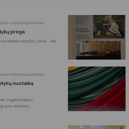
Vartotojų teisių apsauga
Pranešėjų apsauga
ūra ir kultūros paveldas
Asmens duomenų apsauga
elykų proga
us atneša ramybę, į širdį – viltį
.
ūra ir kultūros paveldas
elykų nuotaiką
es, organizacijas ir
ti prie velykinės
imo.