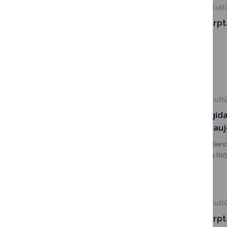
2026-03-08
Kult
Sveikinimas Tarp
proga
Mielos moterys,
2026-02-25
Kultū
Susitikime su gida
sveikinimai ir nau
Tarptautinės gidų dien
savivaldybės meras Riča
pakvietė ir su profesine
2026-02-21
Kultū
Sveikinimas Tarpt