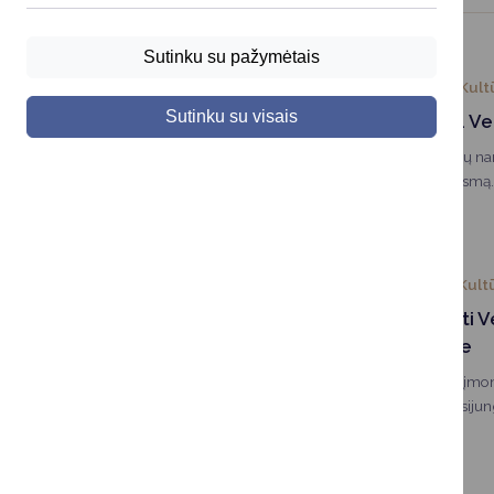
Sutinku su pažymėtais
2026-04-05
Kult
Sutinku su visais
Sveikinimas šv. V
Tegul Velykos į Jūsų nam
ir pavasario džiaugsmą
2026-03-20
Kult
Kviečiame kurti V
Druskininkuose
Kviečiame įstaigas, įmon
bendruomenes prisijung
kurorto atmosferos kūr