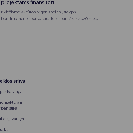
projektams finansuoti
Kviečiame kultūros organizacijas, įstaigas,
bendruomenes bei kūrėjus teikti paraiškas 2026 metų
kultūros projektų finansavimui.
eiklos sritys
plinkosauga
rchitektūra ir
rbanistika
tliekų tvarkymas
ūstas