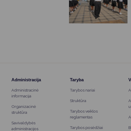
Administracija
Taryba
V
Administracinė
Tarybos nariai
A
informacija
Struktūra
A
Organizacinė
u
Tarybos veiklos
struktūra
reglamentas
A
Savivaldybės
Tarybos posėdžiai
B
administracijos