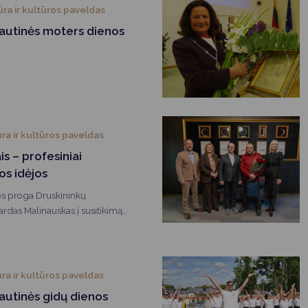
ūra ir kultūros paveldas
tautinės moters dienos
ra ir kultūros paveldas
is – profesiniai
jos idėjos
os proga Druskininkų
rdas Malinauskas į susitikimą
 pasveikino kurorto gidus.
ra ir kultūros paveldas
autinės gidų dienos