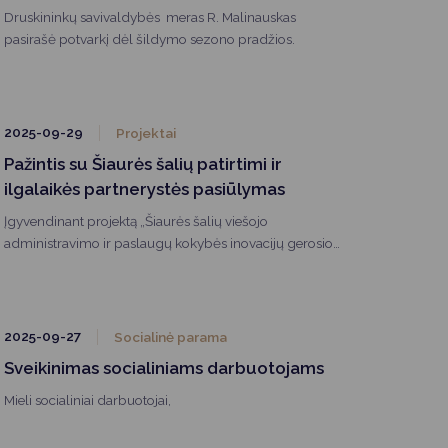
Druskininkų savivaldybės meras R. Malinauskas
pasirašė potvarkį dėl šildymo sezono pradžios.
2025-09-29
Projektai
Pažintis su Šiaurės šalių patirtimi ir
ilgalaikės partnerystės pasiūlymas
Įgyvendinant projektą „Šiaurės šalių viešojo
administravimo ir paslaugų kokybės inovacijų gerosios
patirties pasidalijimas“, kurio tikslas – stiprinti
bendradarbiavimą tarp Šiaurės ir Baltijos šalių bei
keistis veiksmingomis viešojo administravimo, kultūros
valdymo ir paslaugų kokybės inovacijomis, Druskininkų
2025-09-27
Socialinė parama
savivaldybės meras Ričardas Malinauskas, vicemeras
Sveikinimas socialiniams darbuotojams
Simonas Kazakevičius, Dokumentų ir informacijos
skyriaus vedėja Rūta Trainavičė, pavaduotoja Inga
Mieli socialiniai darbuotojai,
Gudavičienė, Turizmo, komunikacijos ir kultūros
skyriaus vedėjo pavaduotojas Antanas Urbonas, Teisės