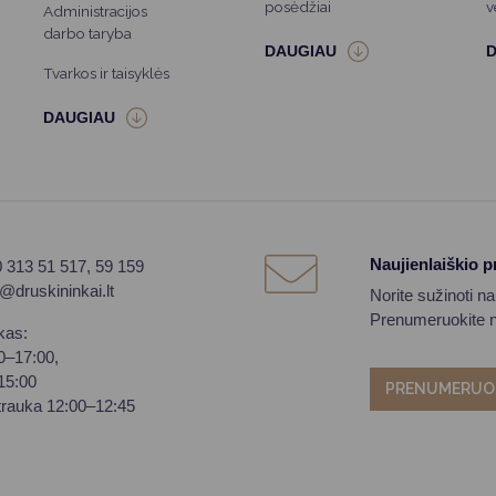
posėdžiai
v
Administracijos
darbo taryba
Tvarkos ir taisyklės
Naujienlaiškio 
0 313 51 517, 59 159
o@druskininkai.lt
Norite sužinoti n
Prenumeruokite na
kas:
00–17:00,
–15:00
PRENUMERUO
trauka 12:00–12:45