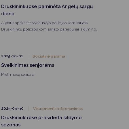
Druskininkuose paminėta Angelų sargų
diena
Alytaus apskrities vyriausiojo policijos komisariato
Druskininkų policijos komisariato pareigūnai iškilmingai
paminėjo profesinę šventę – Angelų sargų dieną.
2025-10-01
Socialinė parama
Sveikinimas senjorams
Mieli mūsų senjorai,
2025-09-30
Visuomenės informavimas
Druskininkuose prasideda šildymo
sezonas