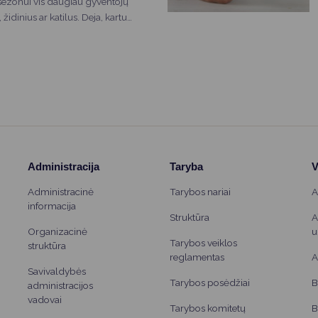
sezonui vis daugiau gyventojų
židinius ar katilus. Deja, kartu
Todėl yra labai svarbu pasirūpinti
epamiršti saugumo. Du
galintys išgelbėti gyvybes –
mas ir reguliarus kaminų
tos krosnys ir neveikiantys dūmų
a tragiškų gaisrų priežastimi.
Administracija
Taryba
V
Administracinė
Tarybos nariai
A
informacija
Struktūra
A
Organizacinė
u
Tarybos veiklos
struktūra
reglamentas
A
Savivaldybės
Tarybos posėdžiai
B
administracijos
vadovai
Tarybos komitetų
B