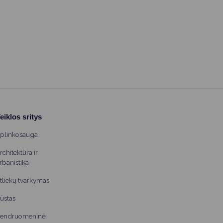
skyriaus vedėjo pavaduotojas Ramūnas Augus,
Švietimo skyriaus vedėja Jurgita Naruckienė ir Investicijų
ir projektų valdymo skyriaus vyriausioji specialistė
Violeta Meškauskaitė lankėsi Islandijoje.
eiklos sritys
plinkosauga
rchitektūra ir
rbanistika
tliekų tvarkymas
ūstas
endruomeninė