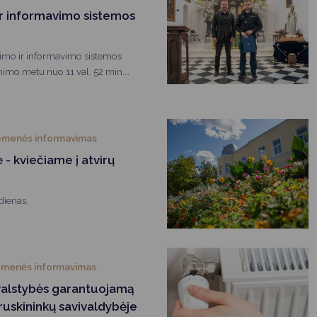
Vartotojų teisių apsauga
ir informavimo sistemos
Pranešėjų apsauga
jimo ir informavimo sistemos
Asmens duomenų apsauga
inimo metu nuo 11 val. 52 min.
e bus įjungiamos sirenos.
omenės informavimas
 - kviečiame į atvirų
 dienas.
omenės informavimas
 valstybės garantuojamą
ruskininkų savivaldybėje