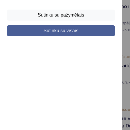
Vyks perspėjimo 
patikrinimas
Sutinku su pažymėtais
Spalio 7 d. vyks perspė
patikrinimas. Šio patikr
Sutinku su visais
visoje šalies teritorijoj
2025-10-02
Visu
Savivaldos savaitė
durų dienas
Kviečiame į atvirų durų
2025-10-01
Visu
Informacija apie
teisinę pagalbą D