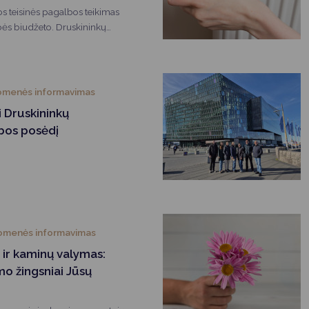
s teisinės pagalbos teikimas
bės biudžeto. Druskininkų
gali kreiptis dėl pirminės
lektroninę sistemą TEISIS
rba iš anksto užsiregistravę tel. (0
.druskininkai.lt
omenės informavimas
 Druskininkų
bos posėdį
omenės informavimas
ir kaminų valymas:
o žingsniai Jūsų