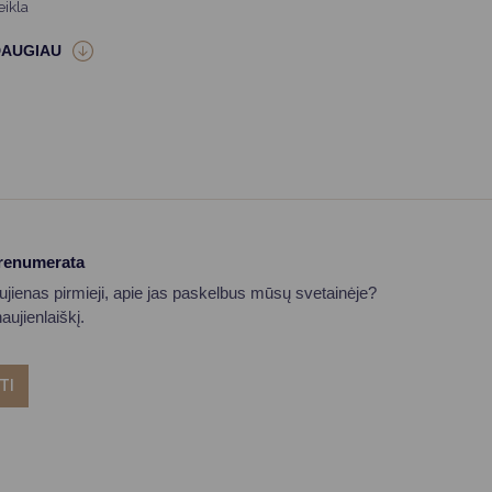
eikla
prenumerata
aujienas pirmieji, apie jas paskelbus mūsų svetainėje?
ujienlaiškį.
TI