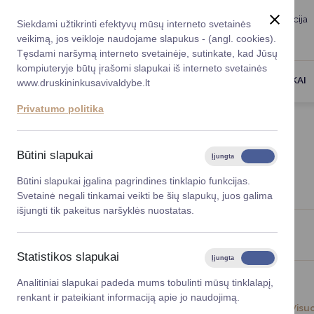
Taryba
Meras
Administracija
Siekdami užtikrinti efektyvų mūsų interneto svetainės
Karjera
DUK
veikimą, jos veikloje naudojame slapukus - (angl. cookies).
Registruokitės priėmi
Administracin
Tęsdami naršymą interneto svetainėje, sutinkate, kad Jūsų
kompiuteryje būtų įrašomi slapukai iš interneto svetainės
Darbotvarkė
Savivaldybės 
PASLAUGOS
DRUSKININKAI
www.druskininkusavivaldybe.lt
vadovai
Kontaktai
Privatumo politika
Planavimo do
Titulinis
Naujienos
Vicemerai
Korupcijos pre
Būtini slapukai
Įjungta
Išjungta
NAUJIENOS
Mero patarėja
Viešieji pirkim
Būtini slapukai įgalina pagrindines tinklapio funkcijas.
Svetainė negali tinkamai veikti be šių slapukų, juos galima
Lygios galim
išjungti tik pakeitus naršyklės nuostatas.
Savivaldybės
Viso įrašų: 1416
projektai
Statistikos slapukai
Įjungta
Išjungta
Finansų valdym
Analitiniai slapukai padeda mums tobulinti mūsų tinklalapį,
renkant ir pateikiant informaciją apie jo naudojimą.
Organizacinė 
2025-10-06
Visu