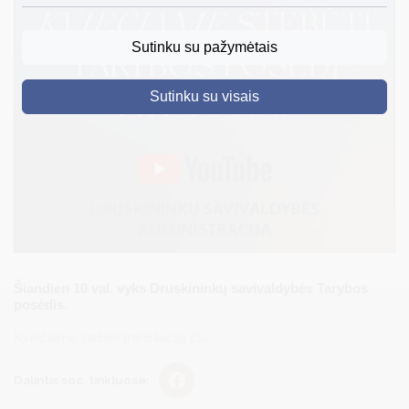
DRUSKININKAI
Sutinku su pažymėtais
SKELBIMAI
Sutinku su visais
TURIZMAS
VERSLAS
PROJEKTAI
ŠVIETIMAS
REGISTRACIJA
RENGINIAI
Šiandien 10 val. vyks Druskininkų savivaldybės Tarybos
posėdis.
Kviečiame stebėti transliaciją čia.
Dalintis soc. tinkluose: