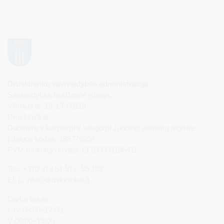
Druskininkų savivaldybės administracija
Savivaldybės biudžetinė įstaiga,
Vilniaus al. 18, LT-66119
Druskininkai
Duomenys kaupiami ir saugomi Juridinių asmenų registre
Įstaigos kodas: 188776264
PVM mokėtojo kodas: LT100008196411
Tel.: +370 313 51 517, 59 159
El. p.
info@druskininkai.lt
Darbo laikas:
I–IV 08:00–17:00,
V 08:00–15:00