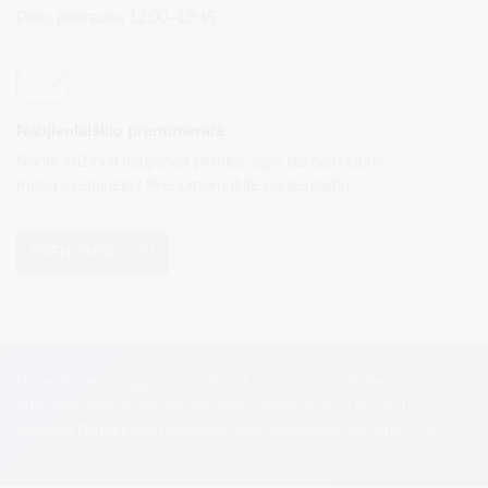
Pietų pertrauka 12:00–12:45
Naujienlaiškio prenumerata
Norite sužinoti naujienas pirmieji, apie jas paskelbus
mūsų svetainėje? Prenumeruokite naujienlaiškį.
PRENUMERUOTI
Visos teisės saugomos. © Druskininkų savivaldybės
administracija. Kopijuoti, dauginti, platinti galima tik gavus
raštišką Druskininkų savivaldybės administracijos sutikimą.