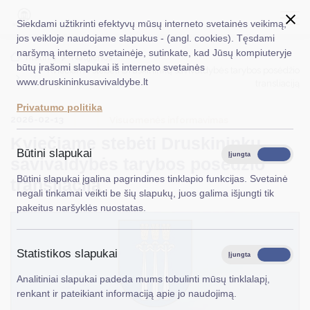
Siekdami užtikrinti efektyvų mūsų interneto svetainės veikimą,
jos veikloje naudojame slapukus - (angl. cookies). Tęsdami
naršymą interneto svetainėje, sutinkate, kad Jūsų kompiuteryje
EN
Ieškoti...
Titulinis
Naujienos
būtų įrašomi slapukai iš interneto svetainės
Kviečiame stebėti Druskininkų savivaldybės tarybos posėdžio
www.druskininkusavivaldybe.lt
transliaciją
Taryba
Privatumo politika
2026-02-13
Meras
Visuomenės informavimas
Kviečiame stebėti Druskininkų
Administracija
Būtini slapukai
Įjungta
Išjungta
savivaldybės tarybos posėdžio
Veiklos sritys
Būtini slapukai įgalina pagrindines tinklapio funkcijas. Svetainė
transliaciją
negali tinkamai veikti be šių slapukų, juos galima išjungti tik
Teisinė informacija
pakeitus naršyklės nuostatas.
Struktūra ir kontaktinė informacija
Statistikos slapukai
Karjera
Įjungta
Išjungta
Analitiniai slapukai padeda mums tobulinti mūsų tinklalapį,
DUK
renkant ir pateikiant informaciją apie jo naudojimą.
PASLAUGOS