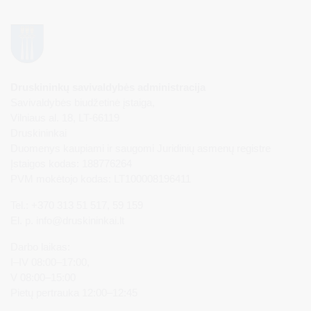
Druskininkų savivaldybės administracija
Savivaldybės biudžetinė įstaiga,
Vilniaus al. 18, LT-66119
Druskininkai
Duomenys kaupiami ir saugomi Juridinių asmenų registre
Įstaigos kodas: 188776264
PVM mokėtojo kodas: LT100008196411
Tel.: +370 313 51 517, 59 159
El. p.
info@druskininkai.lt
Darbo laikas:
I–IV 08:00–17:00,
V 08:00–15:00
Pietų pertrauka 12:00–12:45