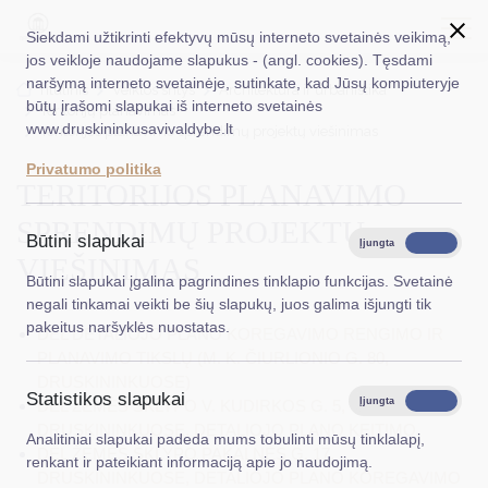
Siekdami užtikrinti efektyvų mūsų interneto svetainės veikimą,
jos veikloje naudojame slapukus - (angl. cookies). Tęsdami
naršymą interneto svetainėje, sutinkate, kad Jūsų kompiuteryje
EN
Ieškoti...
Titulinis
Veiklos sritys
Architektūra ir urbanistika
būtų įrašomi slapukai iš interneto svetainės
Teritorijų planavimas
www.druskininkusavivaldybe.lt
Teritorijos planavimo sprendimų projektų viešinimas
Taryba
Privatumo politika
TERITORIJOS PLANAVIMO
Meras
SPRENDIMŲ PROJEKTŲ
Administracija
Būtini slapukai
Įjungta
Išjungta
VIEŠINIMAS
Veiklos sritys
Būtini slapukai įgalina pagrindines tinklapio funkcijas. Svetainė
negali tinkamai veikti be šių slapukų, juos galima išjungti tik
Teisinė informacija
pakeitus naršyklės nuostatas.
DĖL DETALIOJO PLANO KOREGAVIMO RENGIMO IR
PLANAVIMO TIKSLŲ (M. K. ČIURLIONIO G. 80,
Struktūra ir kontaktinė informacija
DRUSKININKUOSE)
Statistikos slapukai
Karjera
Įjungta
Išjungta
DĖL ŽEMĖS SKLYPO V. KUDIRKOS G. 5,
DRUSKININKUOSE, DETALIOJO PLANO KEITIMO
Analitiniai slapukai padeda mums tobulinti mūsų tinklalapį,
DUK
DĖL ŽEMĖS SKLYPO PAKALNĖS G. 17,
renkant ir pateikiant informaciją apie jo naudojimą.
DRUSKININKUOSE, DETALIOJO PLANO KOREGAVIMO
PASLAUGOS