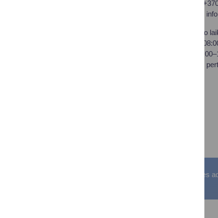
Druskininkų savivaldybės
Tel.: +37
administracija
El. p.
inf
Savivaldybės biudžetinė
Darbo lai
įstaiga,
I–IV 08:
Vilniaus al. 18, LT-66119
V 08:00
Druskininkai
Pietų per
Duomenys kaupiami ir
saugomi Juridinių asmenų
registre
Įstaigos kodas: 188776264
PVM mokėtojo kodas:
LT100008196411
Visos teisės saugomos. © Druskininkų savivaldybės admin