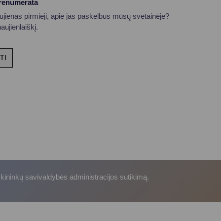
prenumerata
aujienas pirmieji, apie jas paskelbus mūsų svetainėje?
ujienlaiškį.
TI
skininkų savivaldybės administracijos sutikimą.