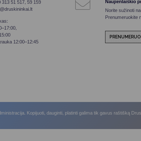
Naujienlaiškio 
0 313 51 517, 59 159
o@druskininkai.lt
Norite sužinoti n
Prenumeruokite na
kas:
00–17:00,
–15:00
PRENUMERUO
trauka 12:00–12:45
istracija. Kopijuoti, dauginti, platinti galima tik gavus raštišką Dru