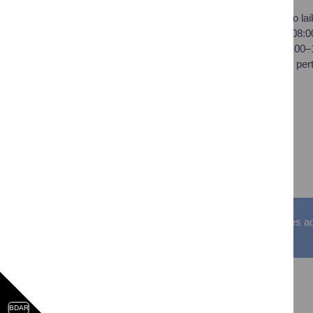
Savivaldybės biudžetinė
Darbo lai
įstaiga,
I–IV 08:
Vilniaus al. 18, LT-66119
V 08:00
Druskininkai
Pietų per
Duomenys kaupiami ir
saugomi Juridinių asmenų
registre
Įstaigos kodas: 188776264
PVM mokėtojo kodas:
LT100008196411
Visos teisės saugomos. © Druskininkų savivaldybės admin
BDAR