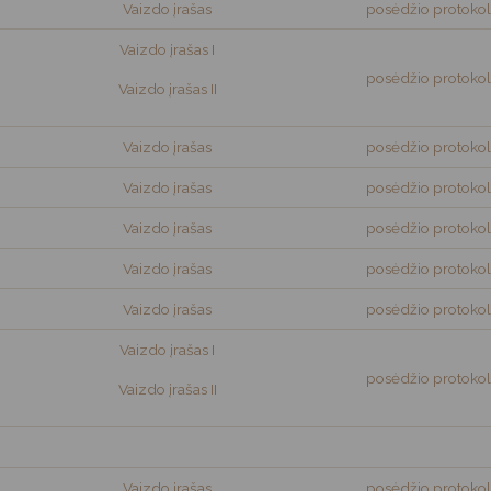
Vartotojų teisių apsauga
Vaizdo įrašas
posėdžio protokol
Pranešėjų apsauga
Vaizdo įrašas I
posėdžio protokol
Asmens duomenų apsauga
Vaizdo įrašas II
Vaizdo įrašas
posėdžio protokol
Vaizdo įrašas
posėdžio protokol
Vaizdo įrašas
posėdžio protokol
Vaizdo įrašas
posėdžio protokol
Vaizdo įrašas
posėdžio protokol
Vaizdo įrašas I
posėdžio protokol
Vaizdo įrašas II
Vaizdo įrašas
posėdžio protokol