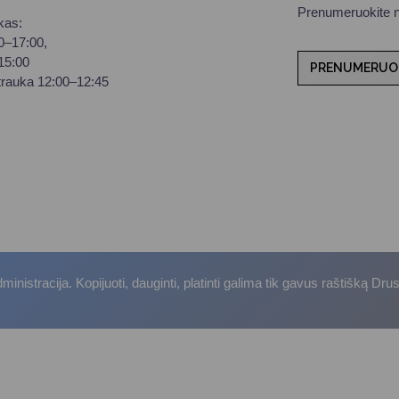
Prenumeruokite na
kas:
00–17:00,
–15:00
PRENUMERUO
trauka 12:00–12:45
istracija. Kopijuoti, dauginti, platinti galima tik gavus raštišką Dru