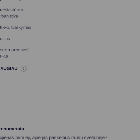
rchitektūra ir
rbanistika
tliekų tvarkymas
ūstas
endruomeninė
eikla
prenumerata
aujienas pirmieji, apie jas paskelbus mūsų svetainėje?