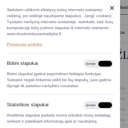
A
Šriftas:
A
A
Fonas:
Baltas
Juoda
Ilius
Taryba
Meras
Administracija
Siekdami užtikrinti efektyvų mūsų interneto svetainės
Karjera
DUK
veikimą, jos veikloje naudojame slapukus - (angl. cookies).
*}
Registruokitės priėmi
Administracin
Tęsdami naršymą interneto svetainėje, sutinkate, kad Jūsų
kompiuteryje būtų įrašomi slapukai iš interneto svetainės
Titulinis
Taryba
Tarybos posėdžiai
Darbotvarkė
Savivaldybės 
PASLAUGOS
DRUSKININKAI
www.druskininkusavivaldybe.lt
vadovai
Kontaktai
Privatumo politika
Planavimo do
TARYBOS POSĖDŽI
Vicemerai
Korupcijos pre
Būtini slapukai
Įjungta
Išjungta
Mero patarėja
Viešieji pirkim
Būtini slapukai įgalina pagrindines tinklapio funkcijas.
Tarybos posėdis
Darbotvarkės
Svetainė negali tinkamai veikti be šių slapukų, juos galima
Lygios galim
išjungti tik pakeitus naršyklės nuostatas.
2026-06-30
Darbotvarkė
Savivaldybės
2026-05-29
Darbotvarkė
projektai
Statistikos slapukai
Įjungta
Išjungta
2026-04-13
Darbotvarkė
Finansų valdym
Analitiniai slapukai padeda mums tobulinti mūsų tinklalapį,
2026-02-13
Darbotvarkė
renkant ir pateikiant informaciją apie jo naudojimą.
Organizacinė 