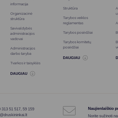
informacija
Struktūra
A
Organizacinė
u
Tarybos veiklos
struktūra
reglamentas
A
Savivaldybės
Tarybos posėdžiai
B
administracijos
vadovai
Tarybos komitetų
B
posėdžiai
v
Administracijos
darbo taryba
Tvarkos ir taisyklės
Naujienlaiškio 
0 313 51 517, 59 159
o@druskininkai.lt
Norite sužinoti n