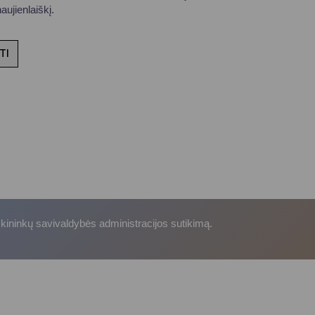
ujienlaiškį.
TI
skininkų savivaldybės administracijos sutikimą.