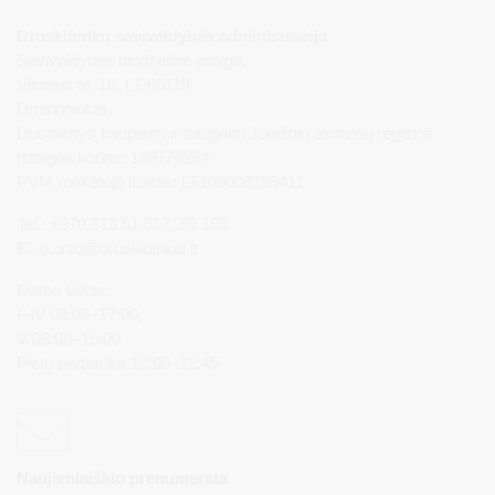
Druskininkų savivaldybės administracija
Savivaldybės biudžetinė įstaiga,
Vilniaus al. 18, LT-66119
Druskininkai
Duomenys kaupiami ir saugomi Juridinių asmenų registre
Įstaigos kodas: 188776264
PVM mokėtojo kodas: LT100008196411
Tel.: +370 313 51 517, 59 159
El. p.
info@druskininkai.lt
Darbo laikas:
I–IV 08:00–17:00,
V 08:00–15:00
Pietų pertrauka 12:00–12:45
Naujienlaiškio prenumerata