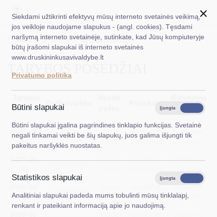
Siekdami užtikrinti efektyvų mūsų interneto svetainės veikimą,
jos veikloje naudojame slapukus - (angl. cookies). Tęsdami
naršymą interneto svetainėje, sutinkate, kad Jūsų kompiuteryje
EN
Ieškoti...
Titulinis
Taryba
Tarybos posėdžiai
būtų įrašomi slapukai iš interneto svetainės
www.druskininkusavivaldybe.lt
TARYBOS POSĖDŽIAI
Taryba
Privatumo politika
Meras
Tarybos
Vaizdo
Balsavimo
Administracija
Darbotvarkės
Protokolai
Būtini slapukai
posėdis
įrašas
rezultatai
Įjungta
Išjungta
Veiklos sritys
Būtini slapukai įgalina pagrindines tinklapio funkcijas. Svetainė
2026-06-
Vaizdo
posėdžio
balsavimo
negali tinkamai veikti be šių slapukų, juos galima išjungti tik
Darbotvarkė
Teisinė informacija
30
įrašas
protokolas
rezultatai
pakeitus naršyklės nuostatas.
2026-05-
Vaizdo
posėdžio
balsavimo
Struktūra ir kontaktinė informacija
Darbotvarkė
29
įrašas
protokolas
rezultatai
Statistikos slapukai
Karjera
Įjungta
Išjungta
2026-04-
Vaizdo
posėdžio
balsavimo
Darbotvarkė
Analitiniai slapukai padeda mums tobulinti mūsų tinklalapį,
13
įrašas
protokolas
rezultatai
DUK
renkant ir pateikiant informaciją apie jo naudojimą.
2026-02-
Vaizdo
posėdžio
balsavimo
PASLAUGOS