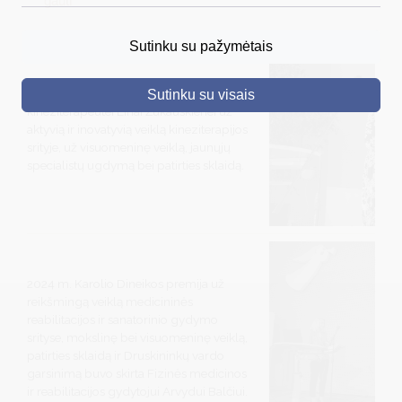
gauti
DRUSKININKAI
Sutinku su pažymėtais
SKELBIMAI
2025 m. premija skirta druskininkietei
Sutinku su visais
TURIZMAS
kineziterapeutei Linai Žukauskienei už
aktyvią ir inovatyvią veiklą kineziterapijos
VERSLAS
srityje, už visuomeninę veiklą, jaunųjų
specialistų ugdymą bei patirties sklaidą.
PROJEKTAI
ŠVIETIMAS
REGISTRACIJA
RENGINIAI
2024 m. Karolio Dineikos premija už
reikšmingą veiklą medicininės
reabilitacijos ir sanatorinio gydymo
srityse, mokslinę bei visuomeninę veiklą,
patirties sklaidą ir Druskininkų vardo
garsinimą buvo skirta Fizinės medicinos
ir reabilitacijos gydytojui Arvydui Balčiui.