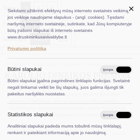
✖
A
Šriftas:
A
A
Siekdami užtikrinti efektyvų mūsų interneto svetainės veikimą,
jos veikloje naudojame slapukus - (angl. cookies). Tęsdami
Fonas:
Baltas
Juoda
naršymą interneto svetainėje, sutinkate, kad Jūsų kompiuteryje
EN
Ieškoti...
būtų įrašomi slapukai iš interneto svetainės
www.druskininkusavivaldybe.lt
Iliustracijos:
Rodyti
Slėpti
Taryba
Privatumo politika
*}
Meras
Titulinis
Veiklos sritys
Turizmas
Karolio Dineikos premija
Administracija
Būtini slapukai
Įjungta
Išjungta
KAROLIO DINEIKOS PREMIJA
Veiklos sritys
Būtini slapukai įgalina pagrindines tinklapio funkcijas. Svetainė
negali tinkamai veikti be šių slapukų, juos galima išjungti tik
Teisinė informacija
pakeitus naršyklės nuostatas.
Karolio Dineikos premija
- nuo 2023 m. skiriama kasmetinė
premija už reikšmingą, aktyvią, inovatyvią veiklą sveikatos,
Struktūra ir kontaktinė informacija
kurortologijos, medicininės reabilitacijos, sanatorinio gydymo,
Statistikos slapukai
gydomosios fizkultūros, visuomeninės sveikatos srityse.
Karjera
Įjungta
Išjungta
Analitiniai slapukai padeda mums tobulinti mūsų tinklalapį,
Išsamų premijos skyrimo aprašą rasite čia.
DUK
renkant ir pateikiant informaciją apie jo naudojimą.
Kvietimas teikti pretendentus Karolio Dineikos premijai
PASLAUGOS