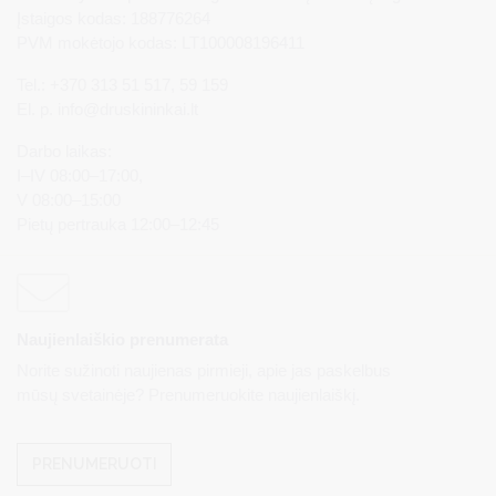
Įstaigos kodas: 188776264
PVM mokėtojo kodas: LT100008196411
Tel.: +370 313 51 517, 59 159
El. p.
info@druskininkai.lt
Darbo laikas:
I–IV 08:00–17:00,
V 08:00–15:00
Pietų pertrauka 12:00–12:45
Naujienlaiškio prenumerata
Norite sužinoti naujienas pirmieji, apie jas paskelbus
mūsų svetainėje? Prenumeruokite naujienlaiškį.
PRENUMERUOTI