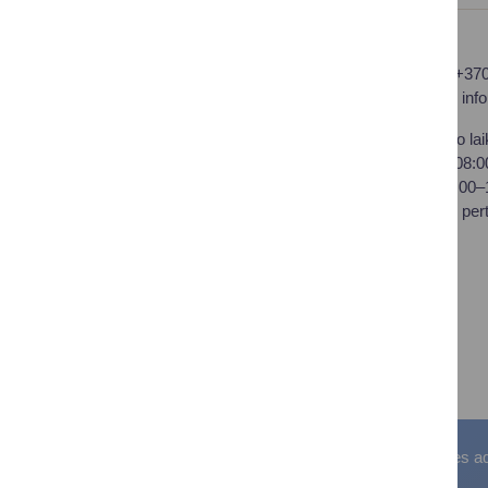
Druskininkų savivaldybės
Tel.: +37
administracija
El. p.
inf
Savivaldybės biudžetinė
Darbo lai
įstaiga,
I–IV 08:
Vilniaus al. 18, LT-66119
V 08:00
Druskininkai
Pietų per
Duomenys kaupiami ir
saugomi Juridinių asmenų
registre
Įstaigos kodas: 188776264
PVM mokėtojo kodas:
LT100008196411
Visos teisės saugomos. © Druskininkų savivaldybės admin