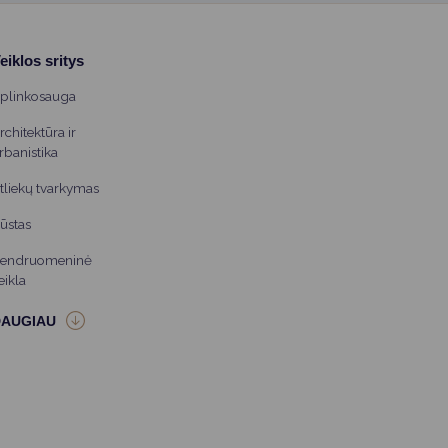
eiklos sritys
plinkosauga
rchitektūra ir
rbanistika
tliekų tvarkymas
ūstas
endruomeninė
eikla