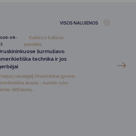
VISOS NAUJIENOS
026-08-
Kultūra ir kultūros
3
paveldas
Druskininkuose šurmuliavo
merikietiška technika ir jos
gerbėjai
raėjusį savaitgalį Druskininkai gyveno
merikietiška dvasia – kurorte vyko
ienas didžiausių...