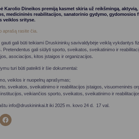
 Karolio Dineikos premiją kasmet skiria už reikšmingą, aktyvią, 
os, medicininės reabilitacijos, sanatorinio gydymo, gydomosios f
 veiklos srityse.
 aprašą rasite čia.
 gauti gali būti teikiami Druskininkų savivaldybėje veiklą vykdantys fi
 Pretendentus gali siūlyti sporto, sveikatos, sveikatinimo ir reabilitaci
s, asociacijos, kitos įstaigos ir organizacijos.
ymu turi būti pateikti ir šie dokumentai:
mo, veiklos ir nuopelnų aprašymas;
o, sveikatos, sveikatinimo ir reabilitacijos įstaigos, visuomeninės or
stitucijos, veikiančios sporto, sveikatos, sveikatinimo ir reabilitacijos
paštu
info@druskininkai.lt
iki 2025 m. kovo 24 d. 17 val.