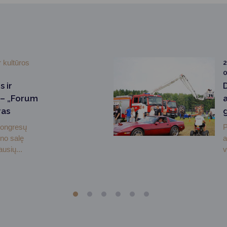
r kultūros
2
0
 ir
– „Forum
a
ras
kongresų
P
no salę
a
usių...
v