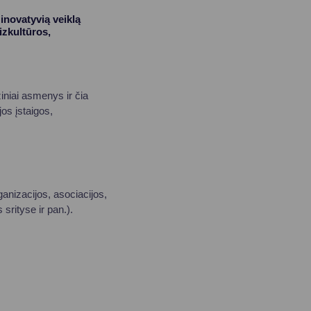
inovatyvią veiklą
izkultūros,
ziniai asmenys ir čia
jos įstaigos,
ganizacijos, asociacijos,
 srityse ir pan.).