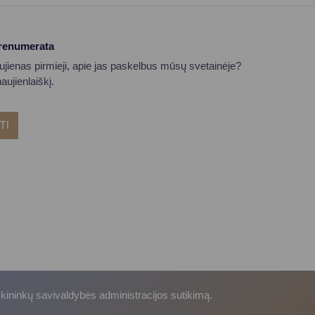
prenumerata
aujienas pirmieji, apie jas paskelbus mūsų svetainėje?
ujienlaiškį.
TI
skininkų savivaldybės administracijos sutikimą.