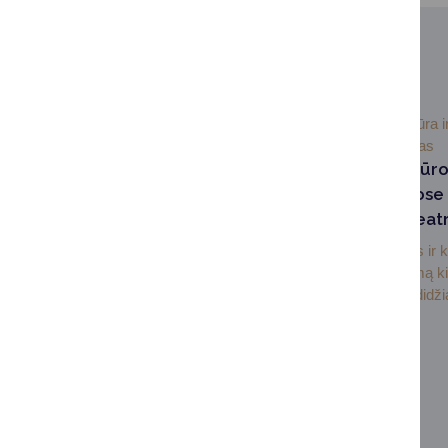
SUSIJUSIOS NAUJIENOS
2026-06-
Kultūra i
19
paveldas
Druskininkų Kultūros
kongresų rūmuose 
Cinemas“ kino teat
Druskininkų Kultūros ir 
rūmuose įrenginėjamą ki
administruos viena didžia