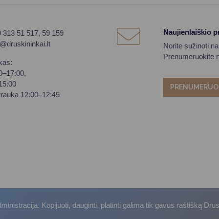
Naujienlaiškio 
0 313 51 517, 59 159
o@druskininkai.lt
Norite sužinoti n
Prenumeruokite na
kas:
00–17:00,
–15:00
PRENUMERUO
trauka 12:00–12:45
istracija. Kopijuoti, dauginti, platinti galima tik gavus raštišką Dru