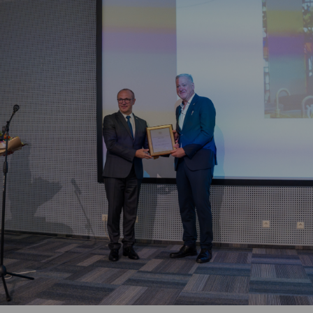
Vartotojų teisių apsauga
Pranešėjų apsauga
Asmens duomenų apsauga