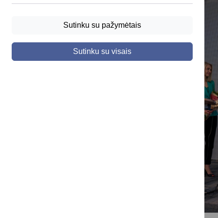
Sutinku su pažymėtais
Sutinku su visais