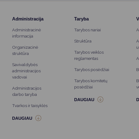
Administracija
Taryba
V
Administracinė
Tarybos nariai
A
informacija
Struktūra
A
Organizacinė
u
Tarybos veiklos
struktūra
reglamentas
A
Savivaldybės
Tarybos posėdžiai
B
administracijos
vadovai
Tarybos komitetų
B
posėdžiai
v
Administracijos
darbo taryba
Tvarkos ir taisyklės