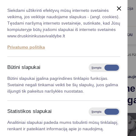
Taryba
Meras
Administracija
Siekdami užtikrinti efektyvų mūsų interneto svetainės
Karjera
DUK
veikimą, jos veikloje naudojame slapukus - (angl. cookies).
Registruokitės priėmi
Administracin
Tęsdami naršymą interneto svetainėje, sutinkate, kad Jūsų
kompiuteryje būtų įrašomi slapukai iš interneto svetainės
Darbotvarkė
Savivaldybės 
PASLAUGOS
DRUSKININKAI
www.druskininkusavivaldybe.lt
vadovai
Kontaktai
Privatumo politika
Planavimo do
Titulinis
Naujienos
Kviečiame teikti pretendentus Ka
Vicemerai
Korupcijos pre
Būtini slapukai
Įjungta
Išjungta
Mero patarėja
Viešieji pirkim
2025-02-24
Atnauji
Būtini slapukai įgalina pagrindines tinklapio funkcijas.
Svetainė negali tinkamai veikti be šių slapukų, juos galima
Kviečiame 
Lygios galim
išjungti tik pakeitus naršyklės nuostatas.
premijai g
Savivaldybės
projektai
Statistikos slapukai
Įjungta
Išjungta
Finansų valdym
Analitiniai slapukai padeda mums tobulinti mūsų tinklalapį,
renkant ir pateikiant informaciją apie jo naudojimą.
Organizacinė 