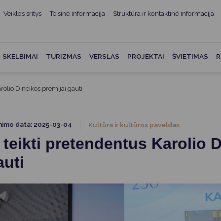
Veiklos sritys
Teisinė informacija
Struktūra ir kontaktinė informacija
mui
ė informacija
Teisės aktai
Struktūra ir kontaktinė
informacija
administracijos
Norminiai teisės aktai
SKELBIMAI
TURIZMAS
VERSLAS
PROJEKTAI
ŠVIETIMAS
R
Asmenų aptarnavimas
Teisės aktų projektai
kumentai
Konsultavimasis su
rolio Dineikos premijai gauti
Mero potvarkiai
visuomene
vencija
Tyrimai ir analizės
Savivaldybės įstaigos
ai
nimo data: 2025-03-04
Kultūra ir kultūros paveldas
Valstybės garantuojama
Darbo grupės ir komisijos
teikti pretendentus Karolio 
ybės
teisinė pagalba
Seniūnijos
auti
 remiami
Teisės aktų pažeidimai
Nuorodos
Galiojančio teisinio
as ir apskaita
reguliavimo poveikio ex post
vertinimas
struktūra