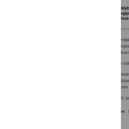
Druskininkų savivaldybė
sveikatos, kurortologij
visuomeninės sportinės
Išsamų premijos skyrimo
Karolio Dineikos premijai
veikiančios organizacijos.
visuomeninės organizacijo
Kartu su pretendento siūl
pretendento gyveni
rekomendacija (sport
kitos visuomeninės in
Pasiūlymai teikiami el. 
Dalintis soc. tinkluose: