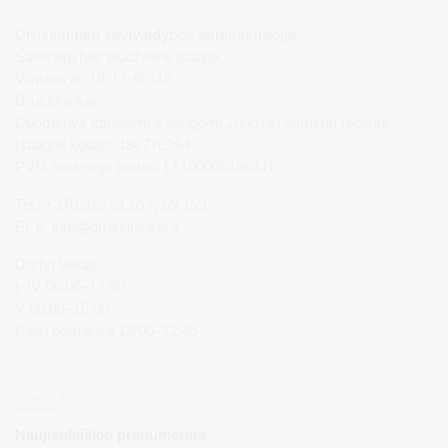
Druskininkų savivaldybės administracija
Savivaldybės biudžetinė įstaiga,
Vilniaus al. 18, LT-66119
Druskininkai
Duomenys kaupiami ir saugomi Juridinių asmenų registre
Įstaigos kodas: 188776264
PVM mokėtojo kodas: LT100008196411
Tel.: +370 313 51 517, 59 159
El. p.
info@druskininkai.lt
Darbo laikas:
I–IV 08:00–17:00,
V 08:00–15:00
Pietų pertrauka 12:00–12:45
Naujienlaiškio prenumerata