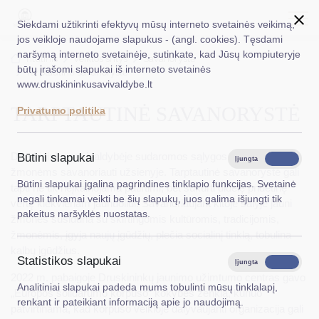
Siekdami užtikrinti efektyvų mūsų interneto svetainės veikimą,
jos veikloje naudojame slapukus - (angl. cookies). Tęsdami
naršymą interneto svetainėje, sutinkate, kad Jūsų kompiuteryje
EN
Ieškoti...
Titulinis
Veiklos sritys
Savanorystė
būtų įrašomi slapukai iš interneto svetainės
Tarptautinė savanorystė
www.druskininkusavivaldybe.lt
Taryba
TARPTAUTINĖ SAVANORYSTĖ
Privatumo politika
Meras
Administracija
Druskininkų savivaldybėje sudaromos sąlygos jauniems
Būtini slapukai
Įjungta
Išjungta
žmonėms savanoriauti užsienyje. Tarptautinė savanorystė gali
Veiklos sritys
Būtini slapukai įgalina pagrindines tinklapio funkcijas. Svetainė
tapti ne tik neįkainojama patirtimi, bet sukurti didelę pridėtinę
negali tinkamai veikti be šių slapukų, juos galima išjungti tik
vertę kiekvienam jaunuoliui. Savanoriaujant kitoje šalyje jauni
Teisinė informacija
pakeitus naršyklės nuostatas.
žmonės susiduria su skirtingomis kultūromis, tradicijomis,
Struktūra ir kontaktinė informacija
žmonėmis, įgyja naujų įgūdžių, plečia socialinį tinklą, tobulina
kalbų įgūdžius.
Statistikos slapukai
Karjera
Įjungta
Išjungta
2022 m. pabaigoje Druskininkų jaunimo užimtumo centras gavo
Analitiniai slapukai padeda mums tobulinti mūsų tinklalapį,
DUK
„Europos solidarumo korpuso“ kokybės ženklą, kuriuo
renkant ir pateikiant informaciją apie jo naudojimą.
patvirtinama, kad korpuso veikloje dalyvaujanti organizacija gali
PASLAUGOS