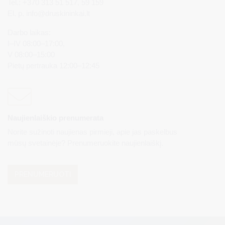
Tel.: +370 313 51 517, 59 159
El. p.
info@druskininkai.lt
Darbo laikas:
I–IV 08:00–17:00,
V 08:00–15:00
Pietų pertrauka 12:00–12:45
Naujienlaiškio prenumerata
Norite sužinoti naujienas pirmieji, apie jas paskelbus
mūsų svetainėje? Prenumeruokite naujienlaiškį.
PRENUMERUOTI