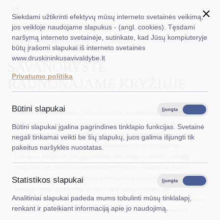
Siekdami užtikrinti efektyvų mūsų interneto svetainės veikimą,
jos veikloje naudojame slapukus - (angl. cookies). Tęsdami
naršymą interneto svetainėje, sutinkate, kad Jūsų kompiuteryje
EN
Ieškoti...
Titulinis
Veiklos sritys
Savanorystė
būtų įrašomi slapukai iš interneto svetainės
Savanorystė Raunonajame kryžiuje
www.druskininkusavivaldybe.lt
SAVANORYSTĖ
Taryba
Privatumo politika
RAUNONAJAME KRYŽIUJE
Meras
Administracija
Būtini slapukai
Įjungta
Išjungta
Lietuvos Raudonasis Kryžius kviečia druskininkiečius prisijungti
Veiklos sritys
prie civilinės saugos savanorių komandos – išklausius
Būtini slapukai įgalina pagrindines tinklapio funkcijas. Svetainė
specialius mokymus, galima tapti bendruomenės saugumą
negali tinkamai veikti be šių slapukų, juos galima išjungti tik
Teisinė informacija
stiprinančios veiklos dalimi. Savanoriai mokosi atpažinti
pakeitus naršyklės nuostatas.
pavojus, tinkamai reaguoti nelaimės atveju, suteikti pirmąją
Struktūra ir kontaktinė informacija
pagalbą bei padėti kitiems ekstremaliose situacijose. Įgytos
žinios ir praktiniai įgūdžiai praverčia ne tik savanorystėje, bet ir
Statistikos slapukai
Karjera
Įjungta
Išjungta
kasdieniame gyvenime, užtikrinant saugumą sau bei
Analitiniai slapukai padeda mums tobulinti mūsų tinklalapį,
artimiesiems. Tai galimybė būti aktyvia bendruomenės dalimi ir
DUK
renkant ir pateikiant informaciją apie jo naudojimą.
prisidėti prie sąmoningesnės bei atsparesnės visuomenės
PASLAUGOS