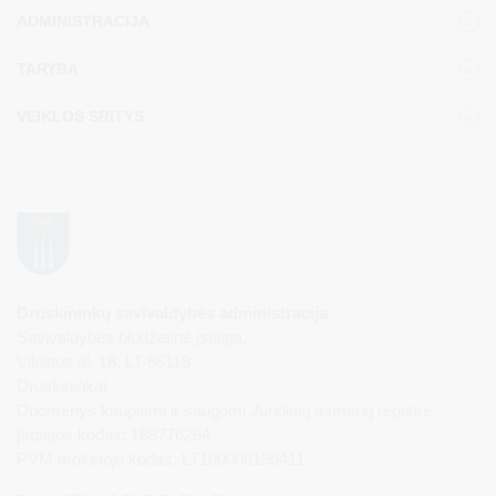
ADMINISTRACIJA
TARYBA
VEIKLOS SRITYS
Druskininkų savivaldybės administracija
Savivaldybės biudžetinė įstaiga,
Vilniaus al. 18, LT-66119
Druskininkai
Duomenys kaupiami ir saugomi Juridinių asmenų registre
Įstaigos kodas: 188776264
PVM mokėtojo kodas: LT100008196411