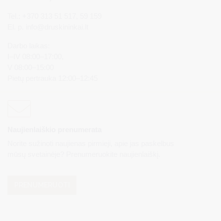
Tel.: +370 313 51 517, 59 159
El. p.
info@druskininkai.lt
Darbo laikas:
I–IV 08:00–17:00,
V 08:00–15:00
Pietų pertrauka 12:00–12:45
Naujienlaiškio prenumerata
Norite sužinoti naujienas pirmieji, apie jas paskelbus
mūsų svetainėje? Prenumeruokite naujienlaiškį.
PRENUMERUOTI