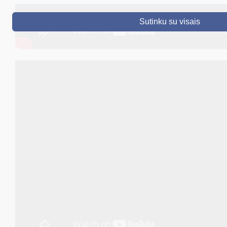
DRUSKININKAI
Sutinku su visais
SKELBIMAI
TURIZMAS
VERSLAS
PROJEKTAI
ŠVIETIMAS
REGISTRACIJA
RENGINIAI