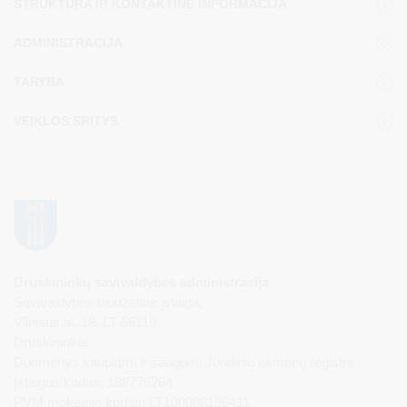
STRUKTŪRA IR KONTAKTINĖ INFORMACIJA
ADMINISTRACIJA
TARYBA
VEIKLOS SRITYS
Druskininkų savivaldybės administracija
Savivaldybės biudžetinė įstaiga,
Vilniaus al. 18, LT-66119
Druskininkai
Duomenys kaupiami ir saugomi Juridinių asmenų registre
Įstaigos kodas: 188776264
PVM mokėtojo kodas: LT100008196411