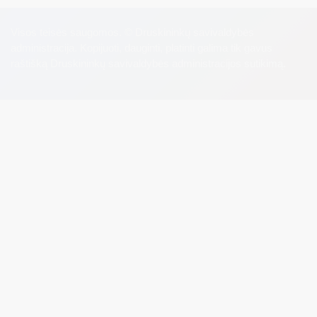
Visos teisės saugomos. © Druskininkų savivaldybės
administracija. Kopijuoti, dauginti, platinti galima tik gavus
raštišką Druskininkų savivaldybės administracijos sutikimą.