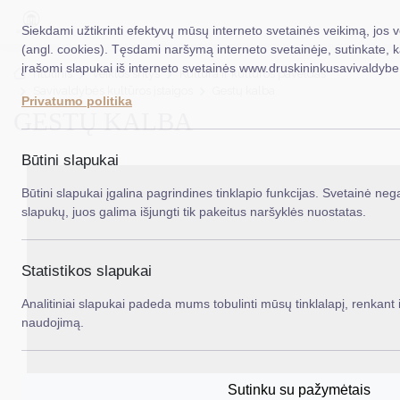
Siekdami užtikrinti efektyvų mūsų interneto svetainės veikimą, jos 
(angl. cookies). Tęsdami naršymą interneto svetainėje, sutinkate, 
įrašomi slapukai iš interneto svetainės www.druskininkusavivaldybe.
EN
Ieš
Titulinis
Veiklos sritys
Kultūra ir kultūros paveldas
Savivaldybės kultūros įstaigos
Gestų kalba
Privatumo politika
GESTŲ KALBA
Taryba
Meras
Būtini slapukai
Administracija
Būtini slapukai įgalina pagrindines tinklapio funkcijas. Svetainė nega
slapukų, juos galima išjungti tik pakeitus naršyklės nuostatas.
Veiklos sritys
Teisinė informacija
Statistikos slapukai
Struktūra ir kontaktinė informacija
Analitiniai slapukai padeda mums tobulinti mūsų tinklalapį, renkant i
naudojimą.
Karjera
DUK
Sutinku su pažymėtais
PASLAUGOS