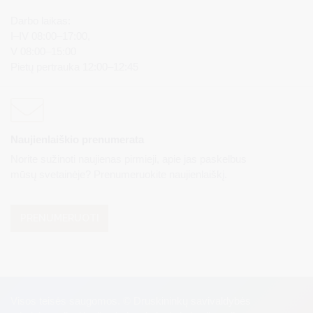
Darbo laikas:
I–IV 08:00–17:00,
V 08:00–15:00
Pietų pertrauka 12:00–12:45
Naujienlaiškio prenumerata
Norite sužinoti naujienas pirmieji, apie jas paskelbus
mūsų svetainėje? Prenumeruokite naujienlaiškį.
PRENUMERUOTI
Visos teisės saugomos. © Druskininkų savivaldybės