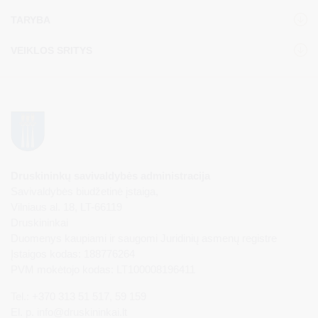
TARYBA
VEIKLOS SRITYS
Druskininkų savivaldybės administracija
Savivaldybės biudžetinė įstaiga,
Vilniaus al. 18, LT-66119
Druskininkai
Duomenys kaupiami ir saugomi Juridinių asmenų registre
Įstaigos kodas: 188776264
PVM mokėtojo kodas: LT100008196411
Tel.: +370 313 51 517, 59 159
El. p.
info@druskininkai.lt