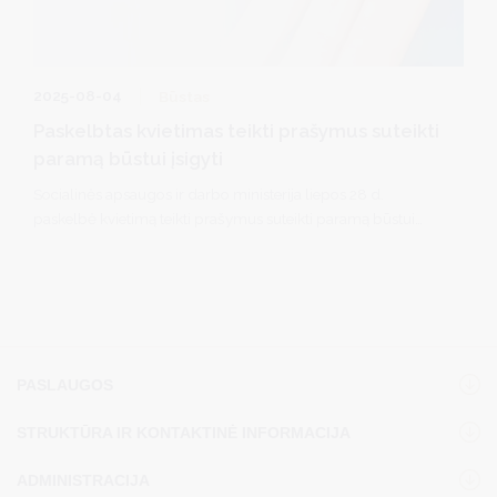
2025-08-04
Būstas
Paskelbtas kvietimas teikti prašymus suteikti
paramą būstui įsigyti
Socialinės apsaugos ir darbo ministerija liepos 28 d.
paskelbė kvietimą teikti prašymus suteikti paramą būstui
įsigyti (gauti valstybės iš dalies kompensuojamą būsto
kreditą ir (ar) subsidiją) . Prašymus galima teikti iki rugpjūčio
14 d. (imtinai).
PASLAUGOS
STRUKTŪRA IR KONTAKTINĖ INFORMACIJA
ADMINISTRACIJA