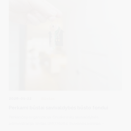
2026-01-22
Būstas
Perkami būstai savivaldybės būsto fondui
Perkančioji organizacija: Druskininkų savivaldybės
administracija, kodas 188776264, buveinės adresas –
Vilniaus al. 18, 66119 Druskininkai.