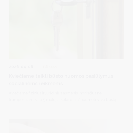
2026-04-08
Būstas
Kviečiame teikti būsto nuomos pasiūlymus
socialinėms reikmėms
Kviečiame fizinius ir juridinius asmenis, norinčius ne
trumpesniam kaip 5 metų laikotarpiui išnuomoti savo būstą
Druskininkų savivaldybei socialinio būsto reikmėms, teikti
prašymus savivaldybės administracijai.