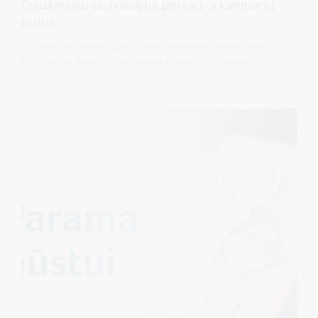
Druskininkų savivaldybė perka 1-3 kambarių
butus
Druskininkų savivaldybės administracija skelbiamų derybų
būdu perka dešimt butų. Savivaldybės būsto fondui
perkami 4 vieno kambario, 4 dviejų kambarių ir 2 trijų
kambarių Druskininkų savivaldybės teritorijoje esantys
gyvenamosios paskirties butai.