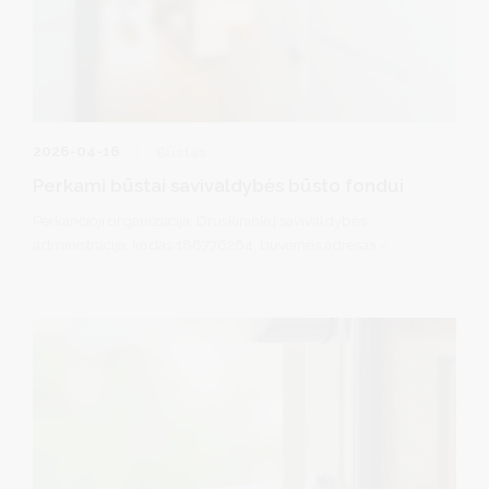
2026-04-16
Būstas
Perkami būstai savivaldybės būsto fondui
Perkančioji organizacija: Druskininkų savivaldybės
administracija, kodas 188776264, buveinės adresas –
Vilniaus al. 18, 66119 Druskininkai.