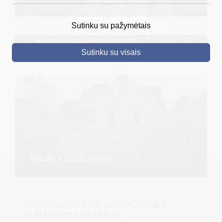
DRUSKININKAI
Sutinku su pažymėtais
SKELBIMAI
Parama būstui išsinuomoti
Sutinku su visais
TURIZMAS
VERSLAS
PROJEKTAI
ŠVIETIMAS
REGISTRACIJA
RENGINIAI
Parama būstui įsigyti
INFORMACIJA APIE SAVIVALDYBĖJE
SUDAROMUS SĄRAŠUS