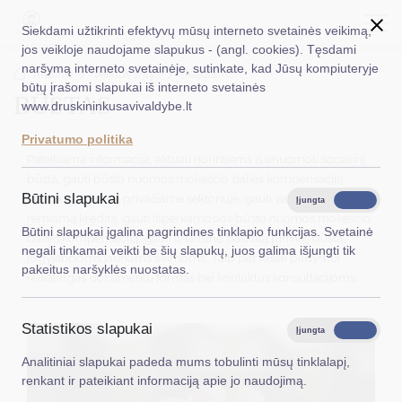
Siekdami užtikrinti efektyvų mūsų interneto svetainės veikimą,
jos veikloje naudojame slapukus - (angl. cookies). Tęsdami
naršymą interneto svetainėje, sutinkate, kad Jūsų kompiuteryje
EN
Ieškoti...
Titulinis
Veiklos sritys
Būstas
būtų įrašomi slapukai iš interneto svetainės
BŪSTAS
www.druskininkusavivaldybe.lt
Taryba
Privatumo politika
Meras
Pateikiama informacija, aktuali norintiems
išsinuomoti socialinį
būstą, gauti būsto nuomos mokesčio dalies kompensaciją,
Administracija
Būtini slapukai
nuomojant būstą privačiame sektoriuje, gauti valstybės iš dalies
Įjungta
Išjungta
remiamą kreditą, gauti išperkamosios būsto nuomos mokesčio
Veiklos sritys
Būtini slapukai įgalina pagrindines tinklapio funkcijas. Svetainė
dalies kompensaciją, gauti finansinę paskatą pirmąjį būstą
negali tinkamai veikti be šių slapukų, juos galima išjungti tik
įsigyjančioms jaunoms šeimoms. Taip pat rasite pildymui
Teisinė informacija
pakeitus naršyklės nuostatas.
reikalingas dokumentų formas bei kontaktus konsultacijoms.
Struktūra ir kontaktinė informacija
Statistikos slapukai
Karjera
Įjungta
Išjungta
Analitiniai slapukai padeda mums tobulinti mūsų tinklalapį,
DUK
renkant ir pateikiant informaciją apie jo naudojimą.
PASLAUGOS