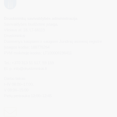
Druskininkų savivaldybės administracija
Savivaldybės biudžetinė įstaiga,
Vilniaus al. 18, LT-66119
Druskininkai
Duomenys kaupiami ir saugomi Juridinių asmenų registre
Įstaigos kodas: 188776264
PVM mokėtojo kodas: LT100008196411
Tel.: +370 313 51 517, 59 159
El. p.
info@druskininkai.lt
Darbo laikas:
I–IV 08:00–17:00,
V 08:00–15:00
Pietų pertrauka 12:00–12:45