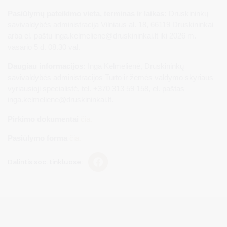
Pasiūlymų pateikimo vieta, terminas ir laikas:
Druskininkų
savivaldybės administracija Vilniaus al. 18, 66119 Druskininkai
arba el. paštu
inga.kelmeliene@druskininkai.lt
iki 2026 m.
vasario 5 d. 08.30 val.
Daugiau informacijos:
Inga Kelmelienė, Druskininkų
savivaldybės administracijos Turto ir žemės valdymo skyriaus
vyriausioji specialistė, tel. +370 313 59 158, el. paštas
inga.kelmeliene@druskininkai.lt
.
Pirkimo dokumentai
čia.
Pasiūlymo forma
čia.
Dalintis soc. tinkluose: