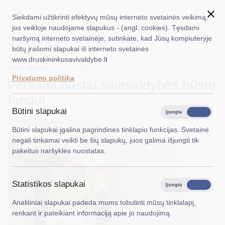
Siekdami užtikrinti efektyvų mūsų interneto svetainės veikimą,
jos veikloje naudojame slapukus - (angl. cookies). Tęsdami
naršymą interneto svetainėje, sutinkate, kad Jūsų kompiuteryje
EN
Ieškoti...
Titulinis
Naujienos
Perkami būstai savivaldybės būsto fondui
būtų įrašomi slapukai iš interneto svetainės
www.druskininkusavivaldybe.lt
Taryba
2026-01-22
Būstas
Privatumo politika
Perkami būstai savivaldybės būsto
Meras
fondui
Administracija
Būtini slapukai
Įjungta
Išjungta
Veiklos sritys
Būtini slapukai įgalina pagrindines tinklapio funkcijas. Svetainė
negali tinkamai veikti be šių slapukų, juos galima išjungti tik
Teisinė informacija
pakeitus naršyklės nuostatas.
Struktūra ir kontaktinė informacija
Statistikos slapukai
Karjera
Įjungta
Išjungta
Analitiniai slapukai padeda mums tobulinti mūsų tinklalapį,
DUK
renkant ir pateikiant informaciją apie jo naudojimą.
PASLAUGOS