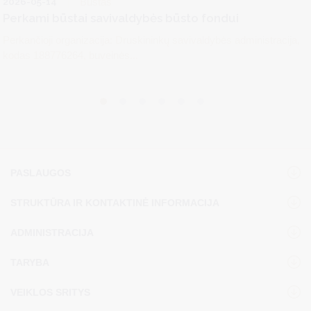
2026-05-14
Būstas
Perkami būstai savivaldybės būsto fondui
Perkančioji organizacija: Druskininkų savivaldybės administracija,
kodas 188776264, buveinės...
PASLAUGOS
STRUKTŪRA IR KONTAKTINĖ INFORMACIJA
ADMINISTRACIJA
TARYBA
VEIKLOS SRITYS