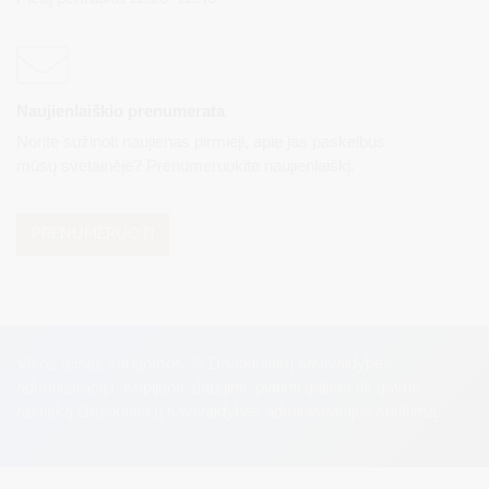
Naujienlaiškio prenumerata
Norite sužinoti naujienas pirmieji, apie jas paskelbus
mūsų svetainėje? Prenumeruokite naujienlaiškį.
PRENUMERUOTI
Visos teisės saugomos. © Druskininkų savivaldybės
administracija. Kopijuoti, dauginti, platinti galima tik gavus
raštišką Druskininkų savivaldybės administracijos sutikimą.