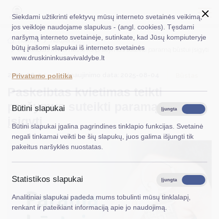
Siekdami užtikrinti efektyvų mūsų interneto svetainės veikimą,
jos veikloje naudojame slapukus - (angl. cookies). Tęsdami
naršymą interneto svetainėje, sutinkate, kad Jūsų kompiuteryje
EN
Ieškoti...
Titulinis
Naujienos
būtų įrašomi slapukai iš interneto svetainės
Paskelbtas kvietimas teikti prašymus suteikti paramą būstui įsigyti
www.druskininkusavivaldybe.lt
Taryba
2025-08-04
Atnaujinimo data: 2025-08-04
Būstas
Privatumo politika
Meras
Paskelbtas kvietimas teikti
Administracija
prašymus suteikti paramą būstui
Būtini slapukai
Įjungta
Išjungta
įsigyti
Veiklos sritys
Būtini slapukai įgalina pagrindines tinklapio funkcijas. Svetainė
negali tinkamai veikti be šių slapukų, juos galima išjungti tik
Teisinė informacija
pakeitus naršyklės nuostatas.
Struktūra ir kontaktinė informacija
Statistikos slapukai
Karjera
Įjungta
Išjungta
Analitiniai slapukai padeda mums tobulinti mūsų tinklalapį,
DUK
renkant ir pateikiant informaciją apie jo naudojimą.
PASLAUGOS