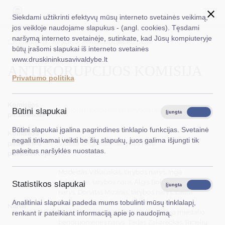
Siekdami užtikrinti efektyvų mūsų interneto svetainės veikimą,
jos veikloje naudojame slapukus - (angl. cookies). Tęsdami
naršymą interneto svetainėje, sutinkate, kad Jūsų kompiuteryje
EN
Ieškoti...
Titulinis
Taryba
Antikorupcijos komisija
būtų įrašomi slapukai iš interneto svetainės
www.druskininkusavivaldybe.lt
ANTIKORUPCIJOS KOMISIJA
Taryba
Privatumo politika
Meras
Komisijos
Administracija
Anatolijus Goborovas, tarybos narys
Būtini slapukai
Įjungta
Išjungta
pirmininkas
Veiklos sritys
Būtini slapukai įgalina pagrindines tinklapio funkcijas. Svetainė
Komisijos
negali tinkamai veikti be šių slapukų, juos galima išjungti tik
pirmininko
Violeta Grigorienė, tarybos narė
Teisinė informacija
pakeitus naršyklės nuostatas.
pavaduotoja
Struktūra ir kontaktinė informacija
Modestas Vitkauskas, tarybos narys, Inga
Salickienė, tarybos narė, Algis Bolys, tarybos
Statistikos slapukai
Karjera
Įjungta
Išjungta
narys, Donatas Mizaras, tarybos narys, Laura
Marozaitė, Grūto kaimo bendruomenės
Analitiniai slapukai padeda mums tobulinti mūsų tinklalapį,
DUK
Nariai
narė, Saulius Valentukonis, Leipalingio miestelio
renkant ir pateikiant informaciją apie jo naudojimą.
bendruomenės narys, Tadas Zakareckas, Ricielių
PASLAUGOS