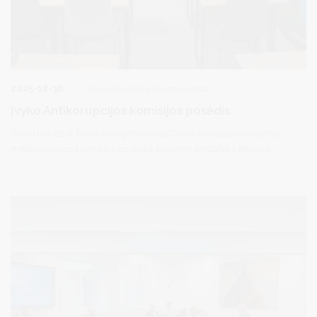
2025-12-30
Visuomenės informavimas
Įvyko Antikorupcijos komisijos posėdis
Gruodžio 22 d. buvo suorganizuotas Druskininkų savivaldybės
Antikorupcijos komisijos posėdis, kuriame pristatyti Lietuvos
Respublikos specialiųjų tyrimų tarnybos korupcijos rizikos
analizės vertinimai ir išvados. Posėdžio metu taip pat pristatyta
2025 m. vykdyti švietimo srities vykdytų viešųjų pirkimų analizė
bei Tarptautinės antikorupcijos dienos minėjimo veiklos
Druskininkų savivaldybėje.