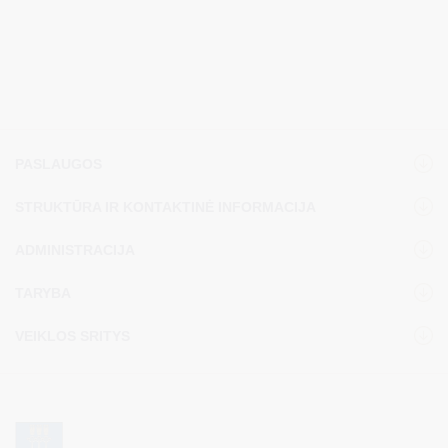
Druskininkų savivaldybės korupcijos prevencijos 2025 metų
veiksmų plano priemonių vykdymo, d
ėl Druskininkų
savivaldybės Antikorupcijos komisijos veiklos plano 5
priemonės vykdymo taip pat į darbotvarkę įtraukti einamieji
klausimai.
PASLAUGOS
STRUKTŪRA IR KONTAKTINĖ INFORMACIJA
ADMINISTRACIJA
TARYBA
VEIKLOS SRITYS