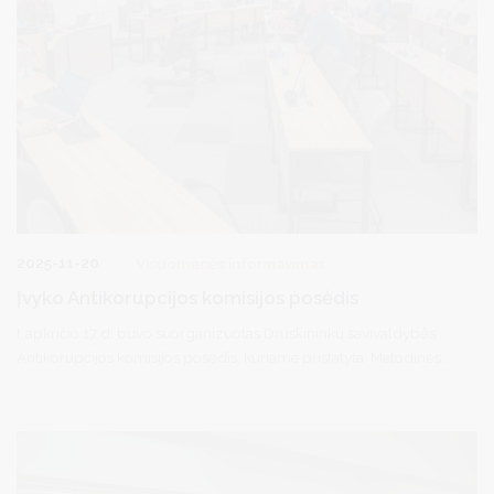
2025-11-20
Visuomenės informavimas
Įvyko Antikorupcijos komisijos posėdis
Lapkričio 17 d. buvo suorganizuotas Druskininkų savivaldybės
Antikorupcijos komisijos posėdis, kuriame pristatyta Metodinės
pagalbos renginio savivaldybių antikorupcijos komisijų nariams
,,Korupcijai atsparios aplinkos kūrimas savivaldoje ir
Antikorupcijos komisijų vaidmuo“ medžiaga. Svarstyta dėl
žmogiškųjų išteklių standarto (sąžiningumo kriterijaus)
reikalavimų monitoringo atitikčiai reikalingų teisės aktų apžvalgos