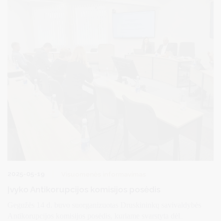
ir nutarta dėl komisijos veiksmų plano priemonės - pasirinktinai
analizuoti ir vertinti savivaldybės įstaigų / Savivaldybės vykdytus
viešuosius pirkimus, analizes ir išvadas svarstyti Komisijos
posėdžiuose, vykdymo.
2025-05-19
Visuomenės informavimas
Įvyko Antikorupcijos komisijos posėdis
Gegužės 14 d. buvo suorganizuotas Druskininkų savivaldybės
Antikorupcijos komisijos posėdis, kuriame svarstyta d
ėl