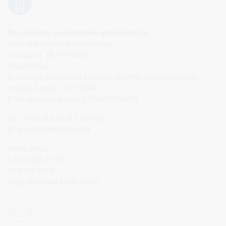
Druskininkų savivaldybės administracija
Savivaldybės biudžetinė įstaiga,
Vilniaus al. 18, LT-66119
Druskininkai
Duomenys kaupiami ir saugomi Juridinių asmenų registre
Įstaigos kodas: 188776264
PVM mokėtojo kodas: LT100008196411
Tel.: +370 313 51 517, 59 159
El. p.
info@druskininkai.lt
Darbo laikas:
I–IV 08:00–17:00,
V 08:00–15:00
Pietų pertrauka 12:00–12:45