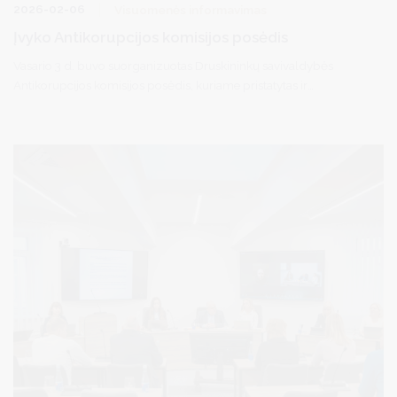
2026-02-06
Visuomenės informavimas
Įvyko Antikorupcijos komisijos posėdis
Vasario 3 d. buvo suorganizuotas Druskininkų savivaldybės
Antikorupcijos komisijos posėdis, kuriame pristatytas ir
patvirtintas Druskininkų savivaldybės korupcijos prevencijos 2025
metų veiksmų plano priemonių vykdymas, Druskininkų
savivaldybės Antikorupcijos komisijos 2025 metų veiklos plano
vykdymas, Druskininkų savivaldybės Antikorupcijos komisijos
2026 metų veiklos planas, Druskininkų savivaldybės korupcijos
prevencijos 2026-2028 m. veiksmų planas.