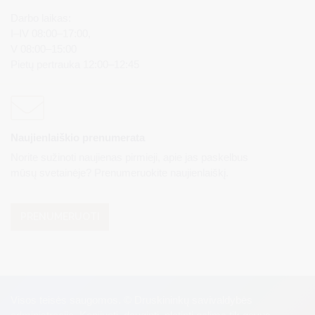
Darbo laikas:
I–IV 08:00–17:00,
V 08:00–15:00
Pietų pertrauka 12:00–12:45
Naujienlaiškio prenumerata
Norite sužinoti naujienas pirmieji, apie jas paskelbus
mūsų svetainėje? Prenumeruokite naujienlaiškį.
PRENUMERUOTI
Visos teisės saugomos. © Druskininkų savivaldybės