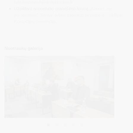
ruta.trainavice@druskininkai.lt
Užpildant anoniminio pranešimo formą
„Anoniminis
pranešimas“ Savivaldybės interneto svetainėje – skiltyje
Korupcijos prevencija
.
Nuotraukų galerija