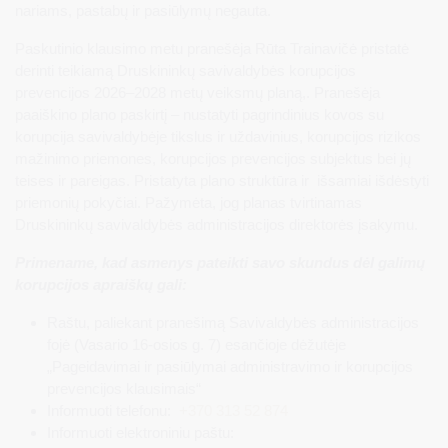
nariams, pastabų ir pasiūlymų negauta.
Paskutinio klausimo metu pranešėja Rūta Trainavičė pristatė
derinti teikiamą Druskininkų savivaldybės korupcijos
prevencijos 2026–2028 metų veiksmų planą,. Pranešėja
paaiškino plano paskirtį – nustatyti pagrindinius kovos su
korupcija savivaldybėje tikslus ir uždavinius, korupcijos rizikos
mažinimo priemones, korupcijos prevencijos subjektus bei jų
teises ir pareigas. Pristatyta plano struktūra ir išsamiai išdėstyti
priemonių pokyčiai. Pažymėta, jog planas tvirtinamas
Druskininkų savivaldybės administracijos direktorės įsakymu.
Primename, kad asmenys pateikti savo skundus dėl galimų
korupcijos apraiškų gali:
Raštu, paliekant pranešimą Savivaldybės administracijos
fojė (Vasario 16-osios g. 7) esančioje dėžutėje
„Pageidavimai ir pasiūlymai administravimo ir korupcijos
prevencijos klausimais“
Informuoti telefonu:
+370 313 52 874
Informuoti elektroniniu paštu: