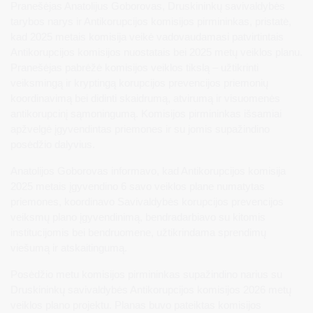
Pranešėjas Anatolijus Goborovas, Druskininkų savivaldybės
tarybos narys ir Antikorupcijos komisijos pirmininkas, pristatė,
kad 2025 metais komisija veikė vadovaudamasi patvirtintais
Antikorupcijos komisijos nuostatais bei 2025 metų veiklos planu.
Pranešėjas pabrėžė komisijos veiklos tikslą – užtikrinti
veiksmingą ir kryptingą korupcijos prevencijos priemonių
koordinavimą bei didinti skaidrumą, atvirumą ir visuomenės
antikorupcinį sąmoningumą. Komisijos pirmininkas išsamiai
apžvelgė įgyvendintas priemones ir su jomis supažindino
posėdžio dalyvius.
Anatolijos Goborovas informavo, kad Antikorupcijos komisija
2025 metais įgyvendino 6 savo veiklos plane numatytas
priemones, koordinavo Savivaldybės korupcijos prevencijos
veiksmų plano įgyvendinimą, bendradarbiavo su kitomis
institucijomis bei bendruomene, užtikrindama sprendimų
viešumą ir atskaitingumą.
Posėdžio metu komisijos pirmininkas supažindino narius su
Druskininkų savivaldybės Antikorupcijos komisijos 2026 metų
veiklos plano projektu. Planas buvo pateiktas komisijos