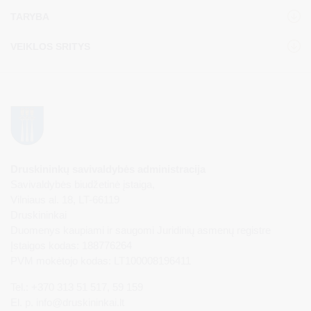
TARYBA
VEIKLOS SRITYS
Druskininkų savivaldybės administracija
Savivaldybės biudžetinė įstaiga,
Vilniaus al. 18, LT-66119
Druskininkai
Duomenys kaupiami ir saugomi Juridinių asmenų registre
Įstaigos kodas: 188776264
PVM mokėtojo kodas: LT100008196411
Tel.: +370 313 51 517, 59 159
El. p.
info@druskininkai.lt