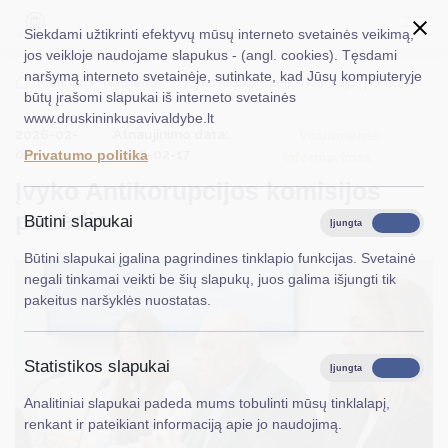
Siekdami užtikrinti efektyvų mūsų interneto svetainės veikimą,
jos veikloje naudojame slapukus - (angl. cookies). Tęsdami
naršymą interneto svetainėje, sutinkate, kad Jūsų kompiuteryje
EN
Ieškoti...
Titulinis
Naujienos
Įvyko Antikorupcijos komisijos posėdis
būtų įrašomi slapukai iš interneto svetainės
www.druskininkusavivaldybe.lt
Taryba
2026-02-
Atnaujinimo data:
Visuomenės
06
2026-02-17
Privatumo politika
informavimas
Meras
Įvyko Antikorupcijos komisijos
Administracija
posėdis
Būtini slapukai
Įjungta
Išjungta
Veiklos sritys
Būtini slapukai įgalina pagrindines tinklapio funkcijas. Svetainė
negali tinkamai veikti be šių slapukų, juos galima išjungti tik
Teisinė informacija
pakeitus naršyklės nuostatas.
Struktūra ir kontaktinė informacija
Statistikos slapukai
Karjera
Įjungta
Išjungta
Analitiniai slapukai padeda mums tobulinti mūsų tinklalapį,
DUK
renkant ir pateikiant informaciją apie jo naudojimą.
PASLAUGOS