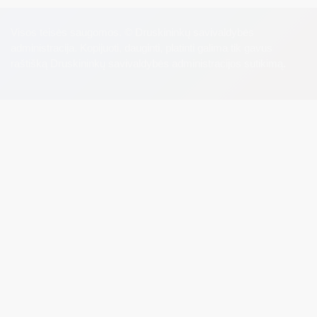
Visos teisės saugomos. © Druskininkų savivaldybės
administracija. Kopijuoti, dauginti, platinti galima tik gavus
raštišką Druskininkų savivaldybės administracijos sutikimą.