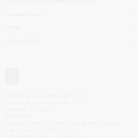
STRUKTŪRA IR KONTAKTINĖ INFORMACIJA
ADMINISTRACIJA
TARYBA
VEIKLOS SRITYS
Druskininkų savivaldybės administracija
Savivaldybės biudžetinė įstaiga,
Vilniaus al. 18, LT-66119
Druskininkai
Duomenys kaupiami ir saugomi Juridinių asmenų registre
Įstaigos kodas: 188776264
PVM mokėtojo kodas: LT100008196411