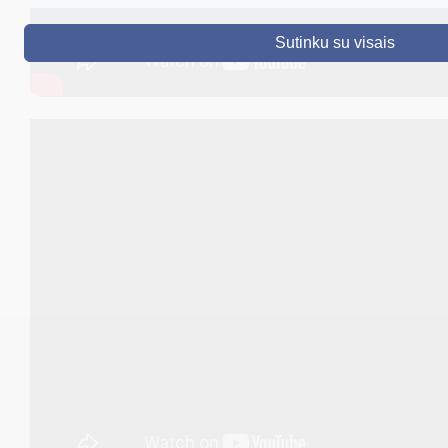
DRUSKININKAI
Sutinku su visais
SKELBIMAI
TURIZMAS
VERSLAS
PROJEKTAI
ŠVIETIMAS
REGISTRACIJA
RENGINIAI