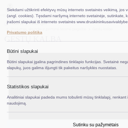
Siekdami užtikrinti efektyvų mūsų interneto svetainės veikimą, jos 
(angl. cookies). Tęsdami naršymą interneto svetainėje, sutinkate, 
įrašomi slapukai iš interneto svetainės www.druskininkusavivaldybe.
EN
Ieš
Titulinis
Paslaugos
Prašymai, skundai ir pirminė teisinė pagalba
Gestų kalba
Privatumo politika
GESTŲ KALBA
Taryba
Meras
Būtini slapukai
Administracija
Būtini slapukai įgalina pagrindines tinklapio funkcijas. Svetainė nega
slapukų, juos galima išjungti tik pakeitus naršyklės nuostatas.
Veiklos sritys
Teisinė informacija
Statistikos slapukai
Struktūra ir kontaktinė informacija
Analitiniai slapukai padeda mums tobulinti mūsų tinklalapį, renkant i
naudojimą.
Karjera
DUK
Sutinku su pažymėtais
PASLAUGOS