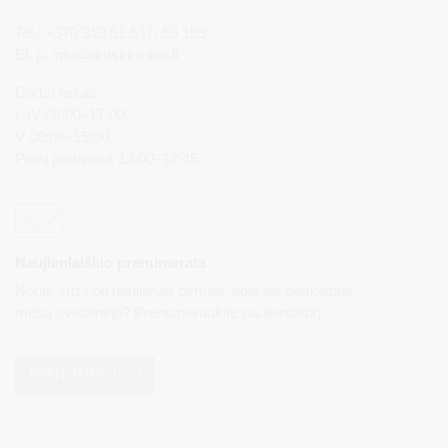
Tel.: +370 313 51 517, 59 159
El. p.
info@druskininkai.lt
Darbo laikas:
I–IV 08:00–17:00,
V 08:00–15:00
Pietų pertrauka 12:00–12:45
Naujienlaiškio prenumerata
Norite sužinoti naujienas pirmieji, apie jas paskelbus
mūsų svetainėje? Prenumeruokite naujienlaiškį.
PRENUMERUOTI