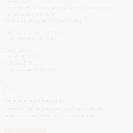
Druskininkai
Duomenys kaupiami ir saugomi Juridinių asmenų registre
Įstaigos kodas: 188776264
PVM mokėtojo kodas: LT100008196411
Tel.: +370 313 51 517, 59 159
El. p.
info@druskininkai.lt
Darbo laikas:
I–IV 08:00–17:00,
V 08:00–15:00
Pietų pertrauka 12:00–12:45
Naujienlaiškio prenumerata
Norite sužinoti naujienas pirmieji, apie jas paskelbus
mūsų svetainėje? Prenumeruokite naujienlaiškį.