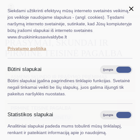
Siekdami užtikrinti efektyvų mūsų interneto svetainės veikimą,
jos veikloje naudojame slapukus - (angl. cookies). Tęsdami
naršymą interneto svetainėje, sutinkate, kad Jūsų kompiuteryje
EN
Ieškoti...
Titulinis
Paslaugos
būtų įrašomi slapukai iš interneto svetainės
Prašymai, skundai ir pirminė teisinė pagalba
www.druskininkusavivaldybe.lt
PRAŠYMAI, SKUNDAI IR
Taryba
Privatumo politika
PIRMINĖ TEISINĖ PAGALBA
Meras
Administracija
Būtini slapukai
Įjungta
Išjungta
ASMENS SKUNDO IR PRAŠYMO PRIĖMIMAS
Veiklos sritys
Būtini slapukai įgalina pagrindines tinklapio funkcijas. Svetainė
IR NAGRINĖJIMAS SAVIVALDYBĖJE
negali tinkamai veikti be šių slapukų, juos galima išjungti tik
Teisinė informacija
pakeitus naršyklės nuostatas.
Struktūra ir kontaktinė informacija
PIRMINĖ TEISINĖ PAGALBA
Statistikos slapukai
Karjera
Įjungta
Išjungta
@UŽSAKYMAS INTERNETU
Analitiniai slapukai padeda mums tobulinti mūsų tinklalapį,
DUK
renkant ir pateikiant informaciją apie jo naudojimą.
PASLAUGOS