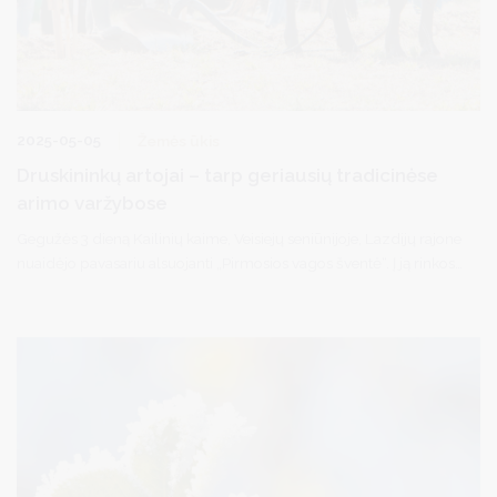
2025-05-05
Žemės ūkis
Druskininkų artojai – tarp geriausių tradicinėse
arimo varžybose
Gegužės 3 dieną Kailinių kaime, Veisiejų seniūnijoje, Lazdijų rajone
nuaidėjo pavasariu alsuojanti „Pirmosios vagos šventė“. Į ją rinkosi
žemdirbiai, bendruomenių nariai, šeimos ir senųjų tradicijų
puoselėtojai iš viso Dzūkijos regiono. Tarp jų – ir Druskininkų
savivaldybės atstovai Kęstutis Mizeras ir Albinas Bražinskas