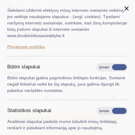
Siekdami užtikrinti efektyvų mūsų interneto svetainės veikimą,
jos veikloje naudojame slapukus - (angl. cookies). Tęsdami
naršymą interneto svetainėje, sutinkate, kad Jūsų kompiuteryje
EN
Ieškoti...
Titulinis
Naujienos
būtų įrašomi slapukai iš interneto svetainės
NAUJIENOS
www.druskininkusavivaldybe.lt
Taryba
Privatumo politika
Meras
Viso įrašų: 124
Administracija
Būtini slapukai
Įjungta
Išjungta
Filtruoti:
Veiklos sritys
Būtini slapukai įgalina pagrindines tinklapio funkcijas. Svetainė
×
Žemės ūkis
negali tinkamai veikti be šių slapukų, juos galima išjungti tik
Teisinė informacija
pakeitus naršyklės nuostatas.
Struktūra ir kontaktinė informacija
Išvalyti
Išvalyt
Statistikos slapukai
Karjera
Įjungta
Išjungta
Atkreipkite dėmesį!
Jūs pasinaudojote įrašų filtru, todėl
Analitiniai slapukai padeda mums tobulinti mūsų tinklalapį,
DUK
matote susiaurintą sąrašą.
Rodyti pilną sąrašą
renkant ir pateikiant informaciją apie jo naudojimą.
PASLAUGOS