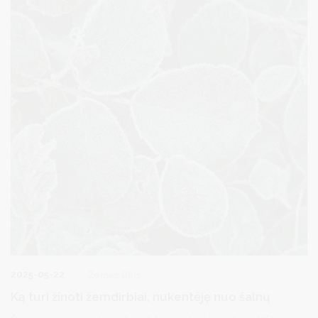
paskelbimo ir valstybės lygio ekstremaliosios situacijos valstybės
operacijų vadovo paskyrimo“ yra paskelbta valstybės lygio
ekstremalioji situacija.
Ministerija, siekdama užtikrinti sklandų valstybės lygio
ekstremaliosios situacijos valdymą, parengė Rekomendacijas dėl
veiksmų, paskelbus valstybės lygio ekstremaliąją situaciją dėl
stichinio, katastrofinio meteorologinio ar hidrologinio reiškinio,
sukėlusio žemės ūkio augalų žūtį.
2025-05-22
Žemės ūkis
Ką turi žinoti žemdirbiai, nukentėję nuo šalnų