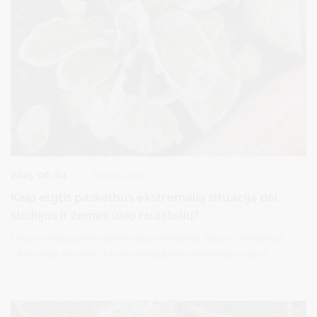
2025-06-04
Žemės ūkis
Kaip elgtis paskelbus ekstremalią situaciją dėl
stichijos ir žemės ūkio nuostolių?
Lietuvos Respublikos žemės ūkio ministerija (toliau – Ministerija)
informuoja, kad dėl Lietuvos Respublikos teritorijoje 2025 m.
balandžio- gegužės mėnesiais vykusio stichinio meteorologinio
reiškinio – šalnos aktyviosios augalų vegetacijos laikotarpiu – nuo
2025 m. gegužės 28 d. Lietuvos Respublikos Vyriausybės
nutarimu Nr. 358 „ Dėl valstybės lygio ekstremaliosios situacijos