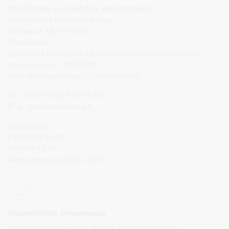
Druskininkų savivaldybės administracija
Savivaldybės biudžetinė įstaiga,
Vilniaus al. 18, LT-66119
Druskininkai
Duomenys kaupiami ir saugomi Juridinių asmenų registre
Įstaigos kodas: 188776264
PVM mokėtojo kodas: LT100008196411
Tel.: +370 313 51 517, 59 159
El. p.
info@druskininkai.lt
Darbo laikas:
I–IV 08:00–17:00,
V 08:00–15:00
Pietų pertrauka 12:00–12:45
Naujienlaiškio prenumerata
Norite sužinoti naujienas pirmieji, apie jas paskelbus