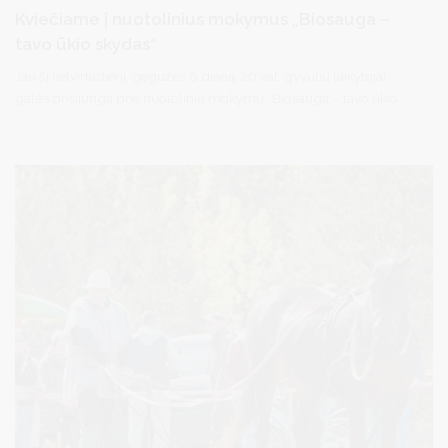
Kviečiame į nuotolinius mokymus „Biosauga –
tavo ūkio skydas“
Jau šį ketvirtadienį, gegužės 8 dieną, 20 val. gyvulių laikytojai
galės prisijungti prie nuotolinių mokymų „Biosauga – tavo ūkio
skydas“. Mokymų metu dalyviai sužinos, kaip tinkamai organizuoti
biologinio saugumo priemones ūkyje, kaip greitai atpažinti
pirmuosius mėlynojo liežuvio, snukio ir nagų ligos bei afrikinio
kiaulių maro ligų požymius ir laiku imtis veiksmų.