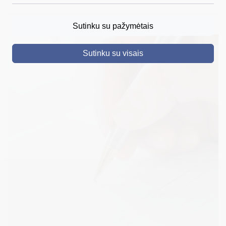
DRUSKININKAI
Sutinku su pažymėtais
SKELBIMAI
Sutinku su visais
TURIZMAS
VERSLAS
PROJEKTAI
ŠVIETIMAS
REGISTRACIJA
RENGINIAI