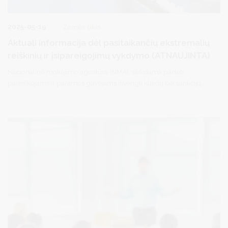
2025-05-19
Žemės ūkis
Aktuali informacija dėl pasitaikančių ekstremalių
reiškinių ir įsipareigojimų vykdymo (ATNAUJINTA)
Nacionalinė mokėjimo agentūra (NMA), siekdama padėti
pareiškėjams ir paramos gavėjams išvengti klaidų bei sankcijų,
parengė atsakymus į dažniausiai užduodamus klausimus, kaip
įvykdyti įsipareigojimus dėl išmokų už deklaruotus plotus ir
gyvulius, bei kaip elgtis, jeigu jų nepavyksta įvykdyti dėl
ekstremalių reiškinių.