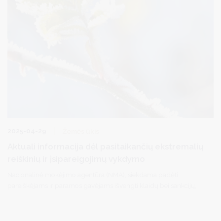
2025-04-29
Žemės ūkis
Aktuali informacija dėl pasitaikančių ekstremalių
reiškinių ir įsipareigojimų vykdymo
Nacionalinė mokėjimo agentūra (NMA), siekdama padėti
pareiškėjams ir paramos gavėjams išvengti klaidų bei sankcijų,
parengė atsakymus į dažniausiai užduodamus klausimus, kaip
įvykdyti įsipareigojimus dėl išmokų už deklaruotus plotus ir
gyvulius, bei kaip elgtis, jeigu jų nepavyksta įvykdyti dėl