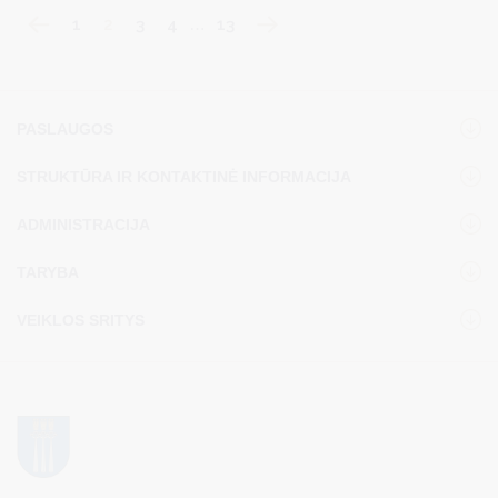
ekstremalių reiškinių.
1
2
3
4
…
13
PASLAUGOS
STRUKTŪRA IR KONTAKTINĖ INFORMACIJA
ADMINISTRACIJA
TARYBA
VEIKLOS SRITYS