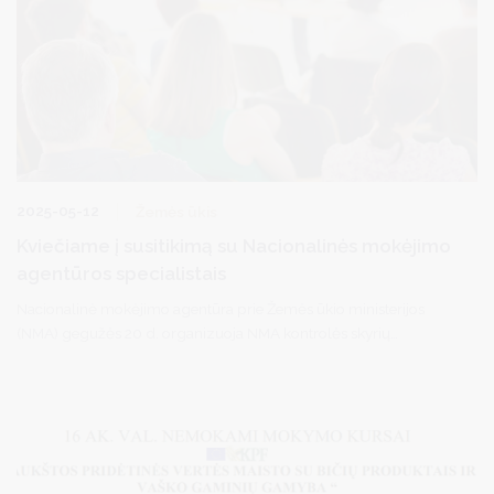
2025-05-12
Žemės ūkis
Kviečiame į susitikimą su Nacionalinės mokėjimo
agentūros specialistais
Nacionalinė mokėjimo agentūra prie Žemės ūkio ministerijos
(NMA) gegužės 20 d. organizuoja NMA kontrolės skyrių
darbuotojų (patikrų specialistų) susitikimą su Druskininkų
savivaldybės žemės ūkio veiklos subjektais.