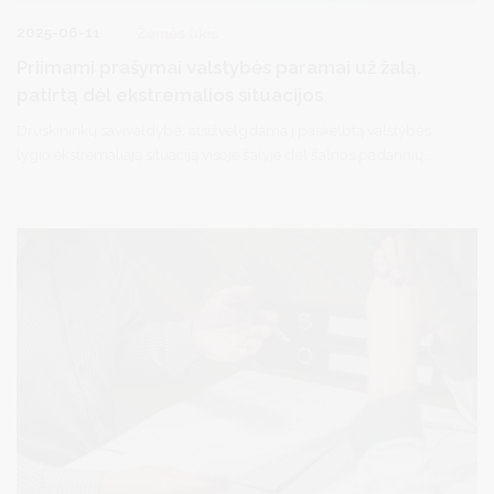
2025-06-11
Žemės ūkis
Priimami prašymai valstybės paramai už žalą,
patirtą dėl ekstremalios situacijos
Druskininkų savivaldybė, atsižvelgdama į paskelbtą valstybės
lygio ekstremaliąją situaciją visoje šalyje dėl šalnos padarinių
žemės ūkio sektoriuje, skelbia žemės ūkio subjektų, kurie patyrė
žalą (žemės ūkio augalų žūtį) dėl 2025 m. balandžio – gegužės
mėnesiais vykusio stichinio meteorologinio reiškinio – šalnos
aktyviosios augalų vegetacijos laikotarpiu – rašytinių prašymų
suteikti valstybės paramą už žalą, patirtą dėl ekstremaliosios
situacijos (toliau – rašytinis prašymas), priėmimą. Pažymėtina, kad
rašytiniai prašymai teikiami iki 2025 m. birželio 30 d. (įskaitytinai).