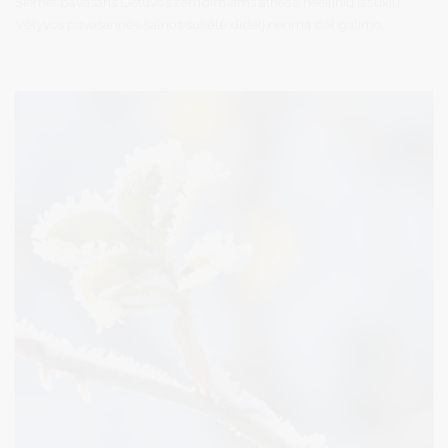
Šiemet pavasaris Lietuvos žemdirbiams atnešė neeilinių iššūkių.
Vėlyvos pavasarinės šalnos sukėlė didelį nerimą dėl galimo
neigiamo poveikio sodams, uogynams ir kitiems žemės ūkio
augalams. Remdamasi daugiamete praktika ir siekdama
palengvinti žemdirbių patiriamus sunkumus, Žemės ūkio
ministerija (ŽŪM) informuoja žemdirbius, kaip elgtis nukentėjus
nuo šalnų.