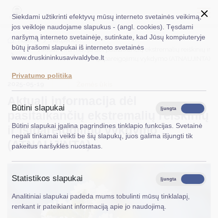
Siekdami užtikrinti efektyvų mūsų interneto svetainės veikimą,
jos veikloje naudojame slapukus - (angl. cookies). Tęsdami
naršymą interneto svetainėje, sutinkate, kad Jūsų kompiuteryje
EN
Ieškoti...
Titulinis
Naujienos
būtų įrašomi slapukai iš interneto svetainės
Aktuali informacija dėl pasitaikančių ekstremalių reiškinių ir
www.druskininkusavivaldybe.lt
įsipareigojimų vykdymo (ATNAUJINTA)
Taryba
Privatumo politika
2025-05-19
Meras
Žemės ūkis
Aktuali informacija dėl
Administracija
Būtini slapukai
Įjungta
Išjungta
pasitaikančių ekstremalių reiškinių
Veiklos sritys
Būtini slapukai įgalina pagrindines tinklapio funkcijas. Svetainė
ir įsipareigojimų vykdymo
negali tinkamai veikti be šių slapukų, juos galima išjungti tik
Teisinė informacija
(ATNAUJINTA)
pakeitus naršyklės nuostatas.
Struktūra ir kontaktinė informacija
Statistikos slapukai
Karjera
Įjungta
Išjungta
Analitiniai slapukai padeda mums tobulinti mūsų tinklalapį,
DUK
renkant ir pateikiant informaciją apie jo naudojimą.
PASLAUGOS