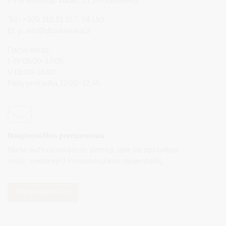
PVM mokėtojo kodas: LT100008196411
Tel.: +370 313 51 517, 59 159
El. p.
info@druskininkai.lt
Darbo laikas:
I–IV 08:00–17:00,
V 08:00–15:00
Pietų pertrauka 12:00–12:45
Naujienlaiškio prenumerata
Norite sužinoti naujienas pirmieji, apie jas paskelbus
mūsų svetainėje? Prenumeruokite naujienlaiškį.
PRENUMERUOTI