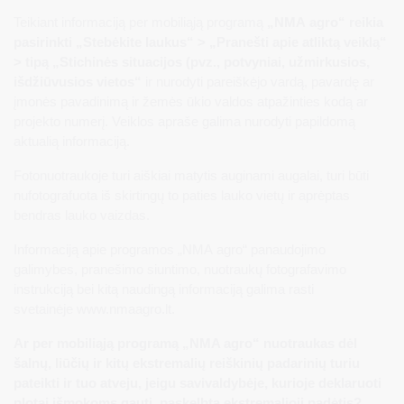
Teikiant informaciją per mobiliąją programą
„NMA agro“ reikia
pasirinkti „Stebėkite laukus“ > „Pranešti apie atliktą veiklą“
> tipą „Stichinės situacijos (pvz., potvyniai, užmirkusios,
išdžiūvusios vietos“
ir nurodyti pareiškėjo vardą, pavardę ar
įmonės pavadinimą ir žemės ūkio valdos atpažinties kodą ar
projekto numerį. Veiklos apraše galima nurodyti papildomą
aktualią informaciją.
Fotonuotraukoje turi aiškiai matytis auginami augalai, turi būti
nufotografuota iš skirtingų to paties lauko vietų ir aprėptas
bendras lauko vaizdas.
Informaciją apie programos „NMA agro“ panaudojimo
galimybes, pranešimo siuntimo, nuotraukų fotografavimo
instrukciją bei kitą naudingą informaciją galima rasti
svetainėje www.nmaagro.lt.
Ar per mobiliąją programą „NMA agro“ nuotraukas dėl
šalnų, liūčių ir kitų ekstremalių reiškinių padarinių turiu
pateikti ir tuo atveju, jeigu savivaldybėje, kurioje deklaruoti
plotai išmokoms gauti, paskelbta ekstremalioji padėtis?