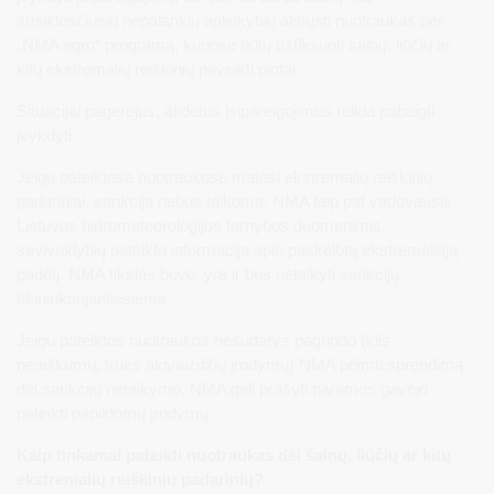
susiklosčiusių nepalankių aplinkybių atsiųsti nuotraukas per
„NMA agro“ programą, kuriose būtų užfiksuoti šalnų, liūčių ar
kitų ekstremalių reiškinių paveikti plotai.
Situacijai pagerėjus, atidėtus įsipareigojimus reikia pabaigti
įvykdyti.
Jeigu pateiktose nuotraukose matosi ekstremalių reiškinių
padariniai, sankcija nebus taikoma. NMA taip pat vadovausis
Lietuvos hidrometeorologijos tarnybos duomenimis,
savivaldybių pateikta informacija apie paskelbtą ekstremaliąją
padėtį. NMA tikslas buvo, yra ir bus netaikyti sankcijų
ūkininkaujantiesiems.
Jeigu pateiktos nuotraukos nesudarys pagrindo (kils
neaiškumų, trūks akivaizdžių įrodymų) NMA priimti sprendimą
dėl sankcijų netaikymo, NMA gali prašyti paramos gavėjo
pateikti papildomų įrodymų.
Kaip tinkamai pateikti nuotraukas dėl šalnų, liūčių ar kitų
ekstremalių reiškinių padarinių?