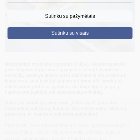
DRUSKININKAI
Sutinku su pažymėtais
SKELBIMAI
Sutinku su visais
TURIZMAS
VERSLAS
PROJEKTAI
Nacionalinė mokėjimo agentūra (NMA), siekdama padėti
pareiškėjams ir paramos gavėjams išvengti klaidų bei
ŠVIETIMAS
sankcijų, parengė atsakymus į dažniausiai užduodamus
klausimus, kaip įvykdyti įsipareigojimus dėl išmokų už
REGISTRACIJA
deklaruotus plotus ir gyvulius, bei kaip elgtis, jeigu jų
nepavyksta įvykdyti dėl ekstremalių reiškinių.
RENGINIAI
Jeigu per mobiliąją programą „NMA agro“ pateikiau
nuotraukas dėl šalnų, liūčių ar kitų ekstremalių reiškinių
padarinių, ar man bus taikomos sankcijos?
Pareiškėjai, kurie dėl ekstremalių ar pavojingų meteorologinių
sąlygų (šalnų, liūčių ar kitų ekstremalių reiškinių) negalės
įvykdyti įsipareigojimų, turi per 15 darbo dienų nuo