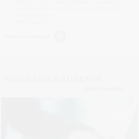
Paramos už žemės ūkio naudmenas ir kitus plotus bei
gyvulius paraiškos ir tiesioginių išmokų administravimo bei
kontrolės taisyklės
www.nmaagro.lt
Dalintis soc. tinkluose:
SUSIJUSIOS NAUJIENOS
VISOS NAUJIENOS