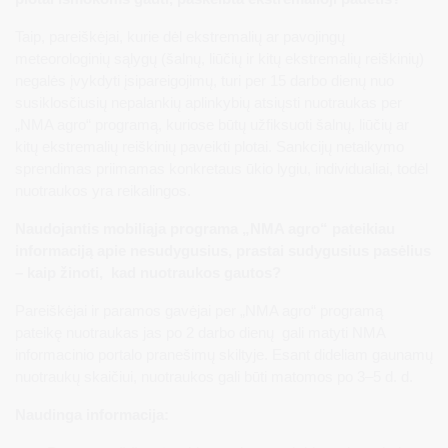
Taip, pareiškėjai, kurie dėl ekstremalių ar pavojingų
meteorologinių sąlygų (šalnų, liūčių ir kitų ekstremalių reiškinių)
negalės įvykdyti įsipareigojimų, turi per 15 darbo dienų nuo
susiklosčiusių nepalankių aplinkybių atsiųsti nuotraukas per
„NMA agro“ programą, kuriose būtų užfiksuoti šalnų, liūčių ar
kitų ekstremalių reiškinių paveikti plotai. Sankcijų netaikymo
sprendimas priimamas konkretaus ūkio lygiu, individualiai, todėl
nuotraukos yra reikalingos.
Naudojantis mobiliąja programa „NMA agro“ pateikiau
informaciją apie nesudygusius, prastai sudygusius pasėlius
– kaip žinoti, kad nuotraukos gautos?
Pareiškėjai ir paramos gavėjai per „NMA agro“ programą
pateikę nuotraukas jas po 2 darbo dienų gali matyti NMA
informacinio portalo pranešimų skiltyje. Esant dideliam gaunamų
nuotraukų skaičiui, nuotraukos gali būti matomos po 3–5 d. d.
Naudinga informacija: