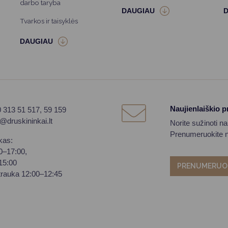
darbo taryba
Tvarkos ir taisyklės
Naujienlaiškio 
0 313 51 517, 59 159
o@druskininkai.lt
Norite sužinoti n
Prenumeruokite na
kas:
00–17:00,
–15:00
PRENUMERUO
trauka 12:00–12:45