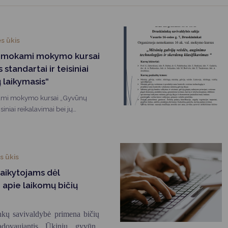
Vartotojų teisių apsauga
Pranešėjų apsauga
s ūkis
Asmens duomenų apsauga
emokami mokymo kursai
standartai ir teisiniai
ų laikymasis“
mi mokymo kursai „Gyvūnų
isiniai reikalavimai bei jų
 ūkis
laikytojams dėl
apie laikomų bičių
nkų savivaldybė primena bičių
adovaujantis Ūkinių gyvūnų