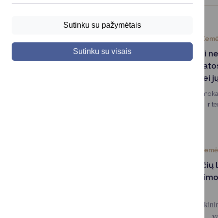
Sutinku su pažymėtais
2024-01-12
Žemė
Sutinku su visais
Organizuojami n
„Gyvūnų sveikatos 
reikalavimai bei j
Organizuojami nemoka
sveikatos standartai ir te
laikymasis“.
2023-12-07
Žemės
Informacija bičių 
duomenų teikimo 
šeimų skaičių
Druskini
laikytojams, kad, v