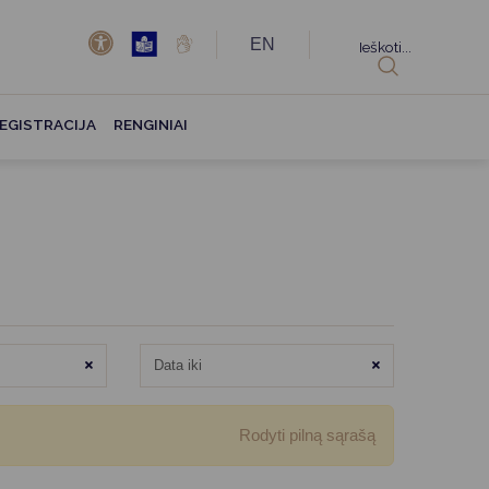
EN
Ieškoti...
EGISTRACIJA
RENGINIAI
Išvalyti
Išvalyti
Rodyti pilną sąrašą