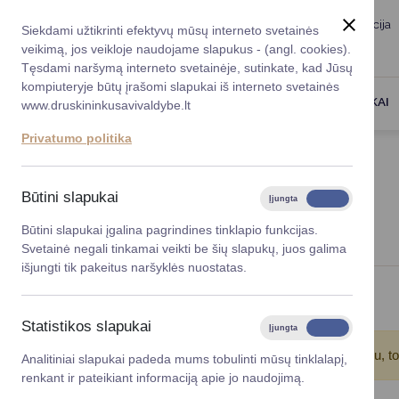
Taryba
Meras
Administracija
Siekdami užtikrinti efektyvų mūsų interneto svetainės
Karjera
DUK
veikimą, jos veikloje naudojame slapukus - (angl. cookies).
Registruokitės priėmi
Administracin
Tęsdami naršymą interneto svetainėje, sutinkate, kad Jūsų
kompiuteryje būtų įrašomi slapukai iš interneto svetainės
Darbotvarkė
Savivaldybės 
PASLAUGOS
DRUSKININKAI
www.druskininkusavivaldybe.lt
vadovai
Kontaktai
Privatumo politika
Planavimo do
Titulinis
Naujienos
Vicemerai
Korupcijos pre
Būtini slapukai
Įjungta
Išjungta
NAUJIENOS
Mero patarėja
Viešieji pirkim
Būtini slapukai įgalina pagrindines tinklapio funkcijas.
Svetainė negali tinkamai veikti be šių slapukų, juos galima
Lygios galim
išjungti tik pakeitus naršyklės nuostatas.
Savivaldybės
Viso įrašų: 124
projektai
Statistikos slapukai
Įjungta
Išjungta
Finansų valdym
Atkreipkite dėmesį!
Jūs pasinaudojote įrašų filtru, t
Analitiniai slapukai padeda mums tobulinti mūsų tinklalapį,
renkant ir pateikiant informaciją apie jo naudojimą.
Organizacinė 