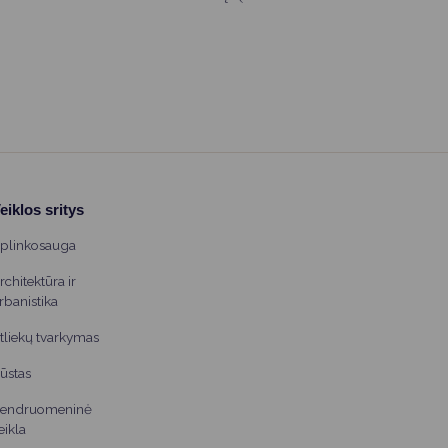
valdytojams yra nustatyta prievolė atnaujinti ūkininko
ūkio (toliau – ūkis) ir valdos duomenis kartą per
kalendorinius metus iki gruodžio 31 d. Pasikeitus tam
tikriems duomenims, ūkio ar valdos duomenys gali
būti atnaujinti (tikslinami) daugiau nei vieną kartą per
kalendorinius metus. Neatnaujinus ūkio ar valdos
duomenų per registrų nuostatuose nustatytą terminą,
jie bus išregistruojami.
eiklos sritys
plinkosauga
rchitektūra ir
rbanistika
tliekų tvarkymas
ūstas
endruomeninė
eikla