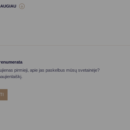
prenumerata
aujienas pirmieji, apie jas paskelbus mūsų svetainėje?
ujienlaiškį.
TI