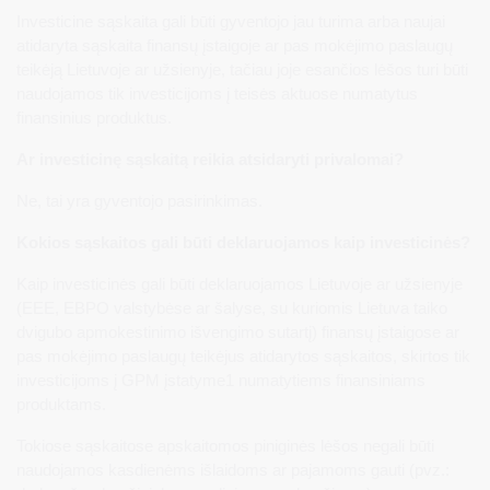
Investicine sąskaita gali būti gyventojo jau turima arba naujai
atidaryta sąskaita finansų įstaigoje ar pas mokėjimo paslaugų
teikėją Lietuvoje ar užsienyje, tačiau joje esančios lėšos turi būti
naudojamos tik investicijoms į teisės aktuose numatytus
finansinius produktus.
Ar investicinę sąskaitą reikia atsidaryti privalomai?
Ne, tai yra gyventojo pasirinkimas.
Kokios sąskaitos gali būti deklaruojamos kaip investicinės?
Kaip investicinės gali būti deklaruojamos Lietuvoje ar užsienyje
(EEE, EBPO valstybėse ar šalyse, su kuriomis Lietuva taiko
dvigubo apmokestinimo išvengimo sutartį) finansų įstaigose ar
pas mokėjimo paslaugų teikėjus atidarytos sąskaitos, skirtos tik
investicijoms į GPM įstatyme1 numatytiems finansiniams
produktams.
Tokiose sąskaitose apskaitomos piniginės lėšos negali būti
naudojamos kasdienėms išlaidoms ar pajamoms gauti (pvz.: