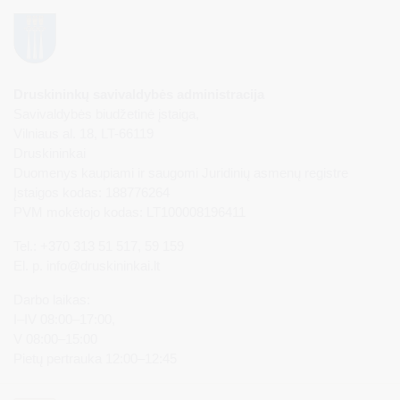
Druskininkų savivaldybės administracija
Savivaldybės biudžetinė įstaiga,
Vilniaus al. 18, LT-66119
Druskininkai
Duomenys kaupiami ir saugomi Juridinių asmenų registre
Įstaigos kodas: 188776264
PVM mokėtojo kodas: LT100008196411
Tel.: +370 313 51 517, 59 159
El. p.
info@druskininkai.lt
Darbo laikas:
I–IV 08:00–17:00,
V 08:00–15:00
Pietų pertrauka 12:00–12:45