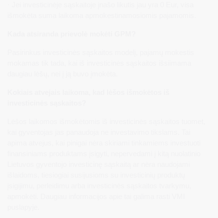
· Jei investicinėje sąskaitoje įnašo likutis jau yra 0 Eur, visa
išmokėta suma laikoma apmokestinamosiomis pajamomis.
Kada atsiranda prievolė mokėti GPM?
Pasirinkus investicinės sąskaitos modelį, pajamų mokestis
mokamas tik tada, kai iš investicinės sąskaitos išsiimama
daugiau lėšų, nei į ją buvo įmokėta.
Kokiais atvejais laikoma, kad lėšos išmokėtos iš
investicinės sąskaitos?
Lėšos laikomos išmokėtomis iš investicinės sąskaitos tuomet,
kai gyventojas jas panaudoja ne investavimo tikslams. Tai
apima atvejus, kai pinigai nėra skiriami tinkamiems investuoti
finansiniams produktams įsigyti, nepervedami į kitą nuolatinio
Lietuvos gyventojo investicinę sąskaitą ar nėra naudojami
išlaidoms, tiesiogiai susijusioms su investicinių produktų
įsigijimu, perleidimu arba investicinės sąskaitos tvarkymu,
apmokėti. Daugiau informacijos apie tai galima rasti VMI
puslapyje.