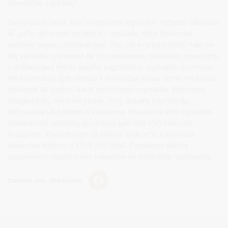
investicinę sąskaitą?
Svarbiausia žinoti, kad investicinės sąskaitos režimas taikomas
tik pačio gyventojo iniciatyva – sąskaitą reikia deklaruoti
metinėje pajamų deklaracijoje. Taip pat svarbu įsitikinti, kad per
šią sąskaitą vykdomos tik su investavimu susijusios operacijos,
o deklaruojant reikės pateikti pagrindinius sąskaitos duomenis
bei informaciją apie įneštas ir išmokėtas lėšas. Be to, mokestis
atsiranda tik tuomet, kai iš investicinės sąskaitos išsiimama
daugiau lėšų, nei buvo įnešta. Visą aktualią informaciją,
dažniausiai užduodamus klausimus bei investicinės sąskaitos
deklaravimo atmintinę gyventojai gali rasti VMI interneto
svetainėje. Konsultacijos aktualiais mokesčių klausimais
teikiamos telefonu +370 5 260 5060. Paslaugos klientų
aptarnavimo padaliniuose teikiamos su išankstine registracija.
Dalintis soc. tinkluose: