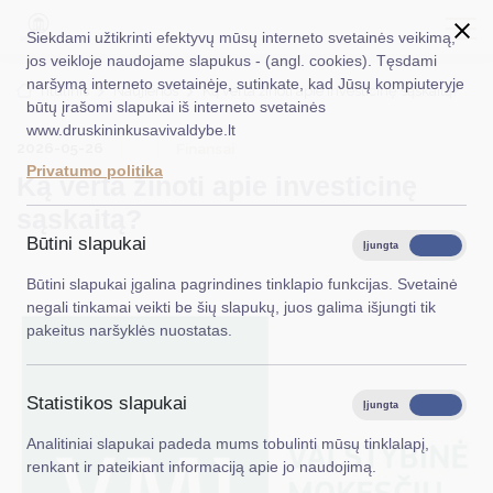
Siekdami užtikrinti efektyvų mūsų interneto svetainės veikimą,
jos veikloje naudojame slapukus - (angl. cookies). Tęsdami
naršymą interneto svetainėje, sutinkate, kad Jūsų kompiuteryje
EN
Ieškoti...
Titulinis
Naujienos
Ką verta žinoti apie investicinę sąskaitą?
būtų įrašomi slapukai iš interneto svetainės
www.druskininkusavivaldybe.lt
Taryba
2026-05-26
Finansai
Privatumo politika
Ką verta žinoti apie investicinę
Meras
sąskaitą?
Administracija
Būtini slapukai
Įjungta
Išjungta
Veiklos sritys
Būtini slapukai įgalina pagrindines tinklapio funkcijas. Svetainė
negali tinkamai veikti be šių slapukų, juos galima išjungti tik
Teisinė informacija
pakeitus naršyklės nuostatas.
Struktūra ir kontaktinė informacija
Statistikos slapukai
Karjera
Įjungta
Išjungta
Analitiniai slapukai padeda mums tobulinti mūsų tinklalapį,
DUK
renkant ir pateikiant informaciją apie jo naudojimą.
PASLAUGOS