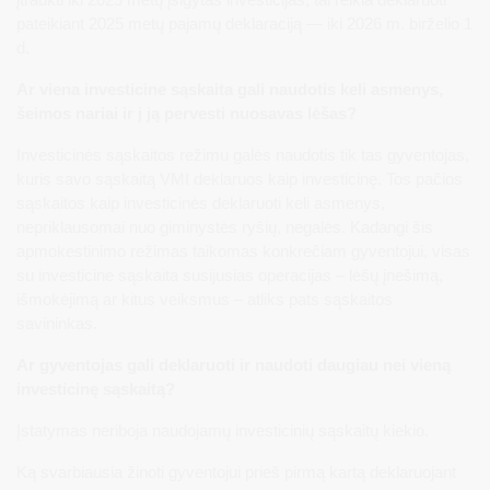
pateikiant 2025 metų pajamų deklaraciją — iki 2026 m. birželio 1
d.
Ar viena investicine sąskaita gali naudotis keli asmenys,
šeimos nariai ir į ją pervesti nuosavas lėšas?
Investicinės sąskaitos režimu galės naudotis tik tas gyventojas,
kuris savo sąskaitą VMI deklaruos kaip investicinę. Tos pačios
sąskaitos kaip investicinės deklaruoti keli asmenys,
nepriklausomai nuo giminystės ryšių, negalės. Kadangi šis
apmokestinimo režimas taikomas konkrečiam gyventojui, visas
su investicine sąskaita susijusias operacijas – lėšų įnešimą,
išmokėjimą ar kitus veiksmus – atliks pats sąskaitos
savininkas.
Ar gyventojas gali deklaruoti ir naudoti daugiau nei vieną
investicinę sąskaitą?
Įstatymas neriboja naudojamų investicinių sąskaitų kiekio.
Ką svarbiausia žinoti gyventojui prieš pirmą kartą deklaruojant