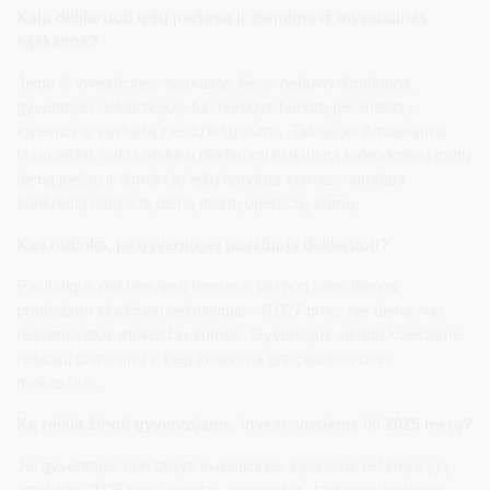
Kaip deklaruoti lėšų įnešimą ir išėmimą iš investicinės
sąskaitos?
Jeigu iš investicinės sąskaitos lėšos nebuvo išmokėtos,
gyventojas deklaracijoje turi nurodyti bendrą per metus į
investicinę sąskaitą įneštų lėšų sumą. Tačiau jei išmokėjimai
buvo atlikti, reikia atskirai deklaruoti kiekvieną kalendorinių metų
dieną įneštų ir išmokėtų lėšų bendras sumas, nurodant
konkrečią datą ir tą dieną atliktų operacijų sumą.
Kas nutinka, jei gyventojas pavėluoja deklaruoti?
Pasibaigus deklaravimo terminui, jau nuo kitos dienos
pradedami skaičiuoti delspinigiai – 0,027 proc. per dieną nuo
nesumokėtos mokesčio sumos. Gyventojus visada kviečiame
nelaukti priminimų ir kaip įmanoma greičiau sumokėti
mokesčius.
Ką reikia žinoti gyventojams, investavusiems iki 2025 metų?
Jei gyventojas nori taikyti investicinės sąskaitos režimą ir į ją
įtraukti iki 2025 metų įsigytas investicijas, tai reikia deklaruoti