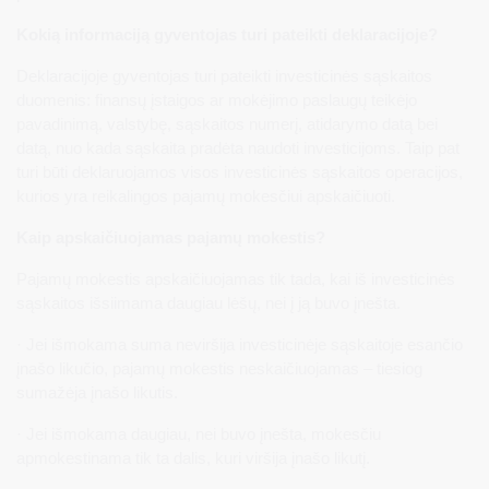
Kokią informaciją gyventojas turi pateikti deklaracijoje?
Deklaracijoje gyventojas turi pateikti investicinės sąskaitos
duomenis: finansų įstaigos ar mokėjimo paslaugų teikėjo
pavadinimą, valstybę, sąskaitos numerį, atidarymo datą bei
datą, nuo kada sąskaita pradėta naudoti investicijoms. Taip pat
turi būti deklaruojamos visos investicinės sąskaitos operacijos,
kurios yra reikalingos pajamų mokesčiui apskaičiuoti.
Kaip apskaičiuojamas pajamų mokestis?
Pajamų mokestis apskaičiuojamas tik tada, kai iš investicinės
sąskaitos išsiimama daugiau lėšų, nei į ją buvo įnešta.
· Jei išmokama suma neviršija investicinėje sąskaitoje esančio
įnašo likučio, pajamų mokestis neskaičiuojamas – tiesiog
sumažėja įnašo likutis.
· Jei išmokama daugiau, nei buvo įnešta, mokesčiu
apmokestinama tik ta dalis, kuri viršija įnašo likutį.