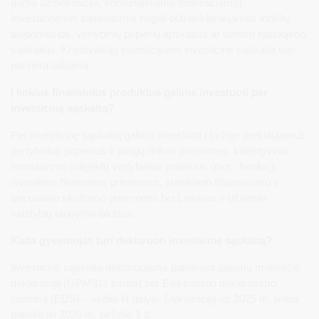
darbo užmokesčiui, komunaliniams mokesčiams).
Investicinėmis sąskaitomis negali būti deklaruojamos indėlių,
taupomosios, vertybinių popierių apskaitos ar bendro naudojimo
sąskaitos. Kriptovaliutų investicijoms investicinė sąskaita taip
pat nėra taikoma.
Į kokius finansinius produktus galima investuoti per
investicinę sąskaitą?
Per investicinę sąskaitą galima investuoti į biržoje prekiaujamus
vertybinius popierius ir pinigų rinkos priemones, kolektyvinio
investavimo subjektų vertybinius popierius (pvz.: fondus),
išvestines finansines priemones, sutelktinio finansavimo ir
tarpusavio skolinimo priemones bei Lietuvos ir užsienio
valstybių taupymo lakštus.
Kada gyventojas turi deklaruoti investicinę sąskaitą?
Investicinė sąskaita deklaruojama pateikiant pajamų mokesčio
deklaraciją (GPM311 forma) per Elektroninio deklaravimo
sistemą (EDS) – vedlio H dalyje. Deklaraciją už 2025 m. reikia
pateikti iki 2026 m. birželio 1 d.