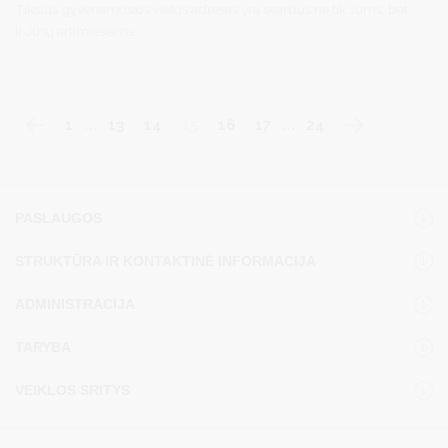
Tikslus gyvenamosios vietos adresas yra svarbus ne tik Jums, bet
ir Jūsų artimiesiems.
1
…
13
14
15
16
17
…
24
PASLAUGOS
STRUKTŪRA IR KONTAKTINĖ INFORMACIJA
ADMINISTRACIJA
TARYBA
VEIKLOS SRITYS