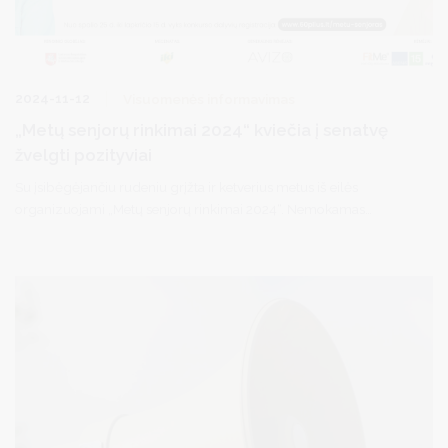
2024-11-12
Visuomenės informavimas
„Metų senjorų rinkimai 2024“ kviečia į senatvę
žvelgti pozityviai
Su įsibėgėjančiu rudeniu grįžta ir ketverius metus iš eilės
organizuojami „Metų senjorų rinkimai 2024“. Nemokamas
senjorams skirtas žurnalas „60+“ kartu su žurnalu „Savaitė“ kviečia
visus Lietuvos senjorus dalyvauti šiame konkurse, skirtame švęsti
aktyvią ir turiningą senatvę. Šie rinkimai pabrėžia, kad gyvenimas
išėjus į pensiją nesustoja, priešingai, tai nuostabi galimybė atrasti
naujų aistrų, užsiėmimų ir patirčių, kurios praturtina kasdienybę ir
suteikia džiaugsmo.