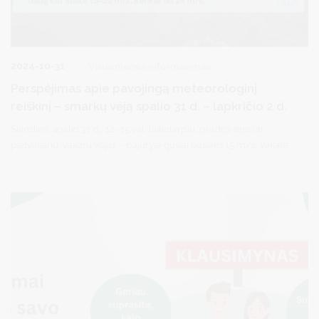
2024-10-31
Visuomenės informavimas
Perspėjimas apie pavojingą meteorologinį
reiškinį – smarkų vėją spalio 31 d. – lapkričio 2 d.
Šiandien, spalio 31 d., 12–15 val. laikotarpiu, pradės stiprėti
pietvakarių, vakarų vėjas – pajūryje gūsiai pasieks 15 m/s. Vakare
vėjas dar labiau sustiprės: kai kur Vakarų Lietuvoje gūsiai sieks 15–
18 m/s, pajūryje – iki 20 m/s.