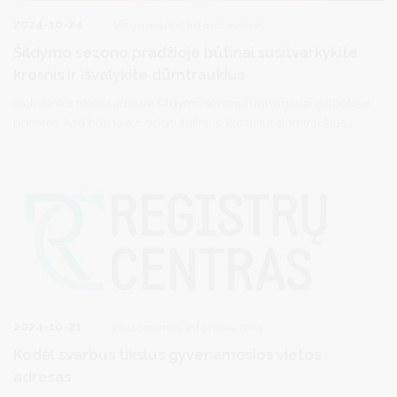
2024-10-24
Visuomenės informavimas
Šildymo sezono pradžioje būtinai susitvarkykite
krosnis ir išvalykite dūmtraukius
Kiekvienais metais artėjant šildymo sezonui ugniagesiai gelbėtojai
primena, kad būtina sutvarkyti židinius, krosnis ir dūmtraukius,
atsargiai elgtis su elektriniais ir dujiniais šildymo prietaisais.
2024-10-21
Visuomenės informavimas
Kodėl svarbus tikslus gyvenamosios vietos
adresas