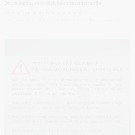
Druskininkų savivaldybės administracija
Valstybės garantuojamos teisinės pagalbos teikimas
finansuojamas iš valstybės biudžeto. Druskininkų savivaldybės
gyventojai gali kreiptis dėl pirminės teisinės pagalbos per
elektroninę sistemą TEISIS (https://www.teisis.lt) arba iš anksto
užsiregistravę tel. (8 313) 51517 / registracija.druskininkai.lt