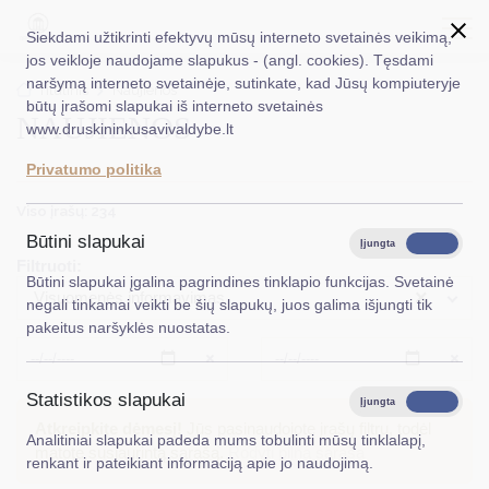
Siekdami užtikrinti efektyvų mūsų interneto svetainės veikimą,
jos veikloje naudojame slapukus - (angl. cookies). Tęsdami
naršymą interneto svetainėje, sutinkate, kad Jūsų kompiuteryje
EN
Ieškoti...
Titulinis
Naujienos
būtų įrašomi slapukai iš interneto svetainės
NAUJIENOS
www.druskininkusavivaldybe.lt
Taryba
Privatumo politika
Meras
Viso įrašų: 234
Administracija
Būtini slapukai
Įjungta
Išjungta
Filtruoti:
Veiklos sritys
Būtini slapukai įgalina pagrindines tinklapio funkcijas. Svetainė
×
Visuomenės informavimas
negali tinkamai veikti be šių slapukų, juos galima išjungti tik
Teisinė informacija
pakeitus naršyklės nuostatas.
Struktūra ir kontaktinė informacija
Išvalyti
Išvalyt
Statistikos slapukai
Karjera
Įjungta
Išjungta
Atkreipkite dėmesį!
Jūs pasinaudojote įrašų filtru, todėl
Analitiniai slapukai padeda mums tobulinti mūsų tinklalapį,
DUK
matote susiaurintą sąrašą.
Rodyti pilną sąrašą
renkant ir pateikiant informaciją apie jo naudojimą.
PASLAUGOS