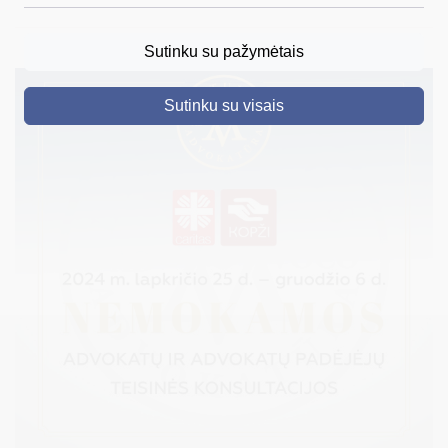
DRUSKININKAI
Sutinku su pažymėtais
SKELBIMAI
Sutinku su visais
TURIZMAS
VERSLAS
PROJEKTAI
ŠVIETIMAS
REGISTRACIJA
RENGINIAI