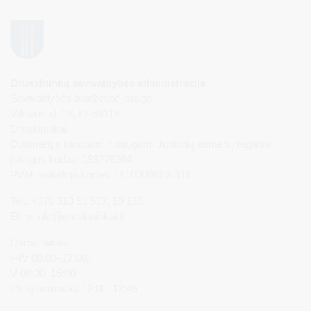
Druskininkų savivaldybės administracija
Savivaldybės biudžetinė įstaiga,
Vilniaus al. 18, LT-66119
Druskininkai
Duomenys kaupiami ir saugomi Juridinių asmenų registre
Įstaigos kodas: 188776264
PVM mokėtojo kodas: LT100008196411
Tel.: +370 313 51 517, 59 159
El. p.
info@druskininkai.lt
Darbo laikas:
I–IV 08:00–17:00,
V 08:00–15:00
Pietų pertrauka 12:00–12:45