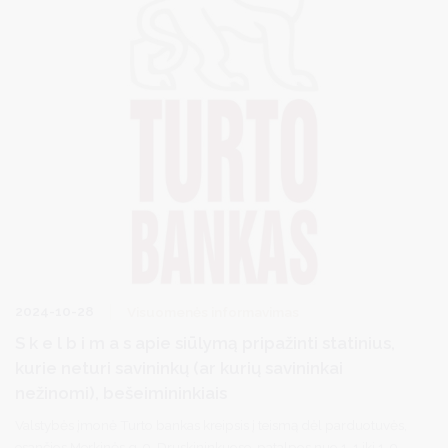
2024-10-28
Visuomenės informavimas
S k e l b i m a s apie siūlymą pripažinti statinius,
kurie neturi savininkų (ar kurių savininkai
nežinomi), bešeimininkiais
Valstybės įmonė Turto bankas kreipsis į teismą dėl parduotuvės,
esančios Merkinės g. 9, Druskininkuose, patalpos nuo 1-1 iki 1-9,