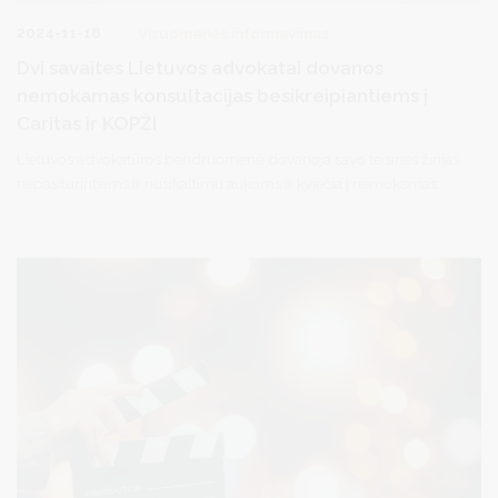
2024-11-18
Visuomenės informavimas
Dvi savaites Lietuvos advokatai dovanos
nemokamas konsultacijas besikreipiantiems į
Caritas ir KOPŽI
Lietuvos advokatūros bendruomenė dovanoja savo teisines žinias
nepasiturintiems ir nusikaltimų aukoms ir kviečia į nemokamas
(pro bono) konsultacijas su teisės srities profesionalais. Ši gerumo
akcija truks dvi savaites - lapkričio paskutinę ir gruodžio pirmą
savaitę, bendradarbiaujant su Lietuvos Caritas ir Kovos su prekyba
žmonėmis ir išnaudojimu centru (KOPŽI).