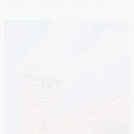
kuri neturi savininko (ar kurios savininkas nežinomas), pripažinimo
bešeimininkiu turtu ir jos perdavimo valstybės nuosavybėn.