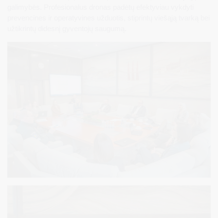
galimybės. Profesionalus dronas padėtų efektyviau vykdyti
prevencines ir operatyvines užduotis, stiprintų viešąją tvarką bei
užtikrintų didesnį gyventojų saugumą.