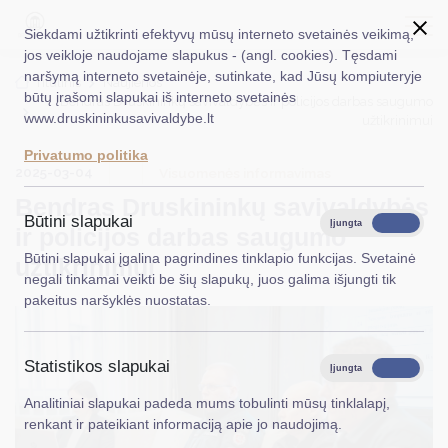
Siekdami užtikrinti efektyvų mūsų interneto svetainės veikimą,
jos veikloje naudojame slapukus - (angl. cookies). Tęsdami
naršymą interneto svetainėje, sutinkate, kad Jūsų kompiuteryje
EN
Ieškoti...
Titulinis
Naujienos
būtų įrašomi slapukai iš interneto svetainės
Bendras Druskininkų savivaldybės ir policijos darbas saugumo
www.druskininkusavivaldybe.lt
užtikrinimui
Taryba
Privatumo politika
2025-03-04
Meras
Visuomenės informavimas
Bendras Druskininkų savivaldybės
Administracija
Būtini slapukai
Įjungta
Išjungta
ir policijos darbas saugumo
Veiklos sritys
Būtini slapukai įgalina pagrindines tinklapio funkcijas. Svetainė
užtikrinimui
negali tinkamai veikti be šių slapukų, juos galima išjungti tik
Teisinė informacija
pakeitus naršyklės nuostatas.
Struktūra ir kontaktinė informacija
Statistikos slapukai
Karjera
Įjungta
Išjungta
Analitiniai slapukai padeda mums tobulinti mūsų tinklalapį,
DUK
renkant ir pateikiant informaciją apie jo naudojimą.
PASLAUGOS