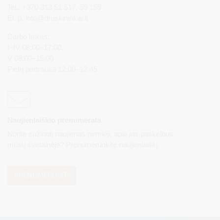
Tel.: +370 313 51 517, 59 159
El. p.
info@druskininkai.lt
Darbo laikas:
I–IV 08:00–17:00,
V 08:00–15:00
Pietų pertrauka 12:00–12:45
Naujienlaiškio prenumerata
Norite sužinoti naujienas pirmieji, apie jas paskelbus
mūsų svetainėje? Prenumeruokite naujienlaiškį.
PRENUMERUOTI