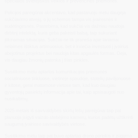
specialios švietėjiškos veiklos ir prevencinės priemonės.
Policijos pareigūnai akcentavo, kad pastaruoju metu daugėja
sukčiavimo atvejų, o jų schemos tampa vis įvairesnės ir
sudėtingesnės. Pastebima, kad sukčiai vis dažniau naudoja
dirbtinį intelektą, kuris geba pakeisti balsą, taip sukuriant
įtikinamas situacijas. Sukčiai ne tik praneša apie tariamai
nelaimės ištiktus artimuosius, bet ir kviečia investuoti į įvairius
abejotinus projektus bei naudoja kitas apgaulės formas. Deja,
vis daugiau žmonių patenka į šias pinkles.
Susitikimo metu aptartos komunikacijos priemonės
socialiniuose tinkluose, vietinėje spaudoje, stotelių paviljonuose
ir kitose, gerai matomose vietose tam, kad kuo daugiau
gyventojų pasiektų informacija apie tai, kaip apsisaugoti nuo
nusikaltimų.
2025 metais iš savivaldybės skirtų lėšų pareigūnai taip pat
planuoja įsigyti vaizdo stebėjimo kamerų, kurios padėtų užtikrinti
saugumą įvairiose savivaldybės vietose.
Susitikimo metu taip pat buvo aptartas drono poreikis ir įsigijimo