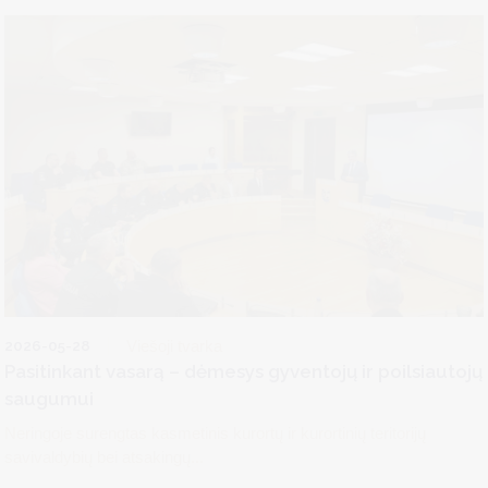
2026-05-28
Viešoji tvarka
Pasitinkant vasarą – dėmesys gyventojų ir poilsiautojų
saugumui
Neringoje surengtas kasmetinis kurortų ir kurortinių teritorijų
savivaldybių bei atsakingų...