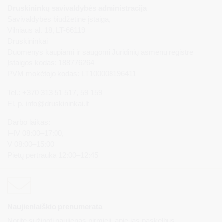
Druskininkų savivaldybės administracija
Savivaldybės biudžetinė įstaiga,
Vilniaus al. 18, LT-66119
Druskininkai
Duomenys kaupiami ir saugomi Juridinių asmenų registre
Įstaigos kodas: 188776264
PVM mokėtojo kodas: LT100008196411
Tel.: +370 313 51 517, 59 159
El. p.
info@druskininkai.lt
Darbo laikas:
I–IV 08:00–17:00,
V 08:00–15:00
Pietų pertrauka 12:00–12:45
Naujienlaiškio prenumerata
Norite sužinoti naujienas pirmieji, apie jas paskelbus