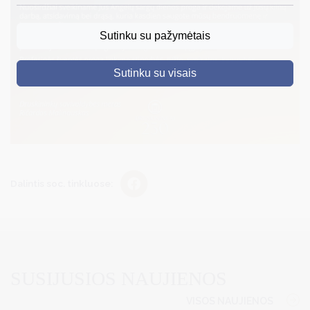
DRUSKININKAI
Sutinku su pažymėtais
SKELBIMAI
Sutinku su visais
TURIZMAS
VERSLAS
PROJEKTAI
ŠVIETIMAS
Dalintis soc. tinkluose:
REGISTRACIJA
RENGINIAI
SUSIJUSIOS NAUJIENOS
VISOS NAUJIENOS