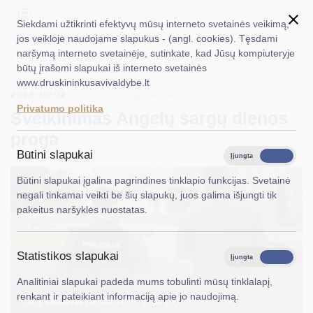
Siekdami užtikrinti efektyvų mūsų interneto svetainės veikimą,
jos veikloje naudojame slapukus - (angl. cookies). Tęsdami
naršymą interneto svetainėje, sutinkate, kad Jūsų kompiuteryje
EN
Ieškoti...
Titulinis
Naujienos
Sveikinimas Angelų sargų dienos proga
būtų įrašomi slapukai iš interneto svetainės
www.druskininkusavivaldybe.lt
Taryba
2024-10-02
Viešoji tvarka
Privatumo politika
Sveikinimas Angelų sargų dienos
Meras
proga
Administracija
Būtini slapukai
Įjungta
Išjungta
Veiklos sritys
Būtini slapukai įgalina pagrindines tinklapio funkcijas. Svetainė
negali tinkamai veikti be šių slapukų, juos galima išjungti tik
Teisinė informacija
pakeitus naršyklės nuostatas.
Struktūra ir kontaktinė informacija
Statistikos slapukai
Karjera
Įjungta
Išjungta
Analitiniai slapukai padeda mums tobulinti mūsų tinklalapį,
DUK
renkant ir pateikiant informaciją apie jo naudojimą.
PASLAUGOS