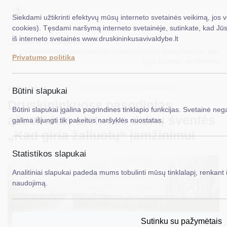
Siekdami užtikrinti efektyvų mūsų interneto svetainės veikimą, jos 
cookies). Tęsdami naršymą interneto svetainėje, sutinkate, kad Jū
iš interneto svetainės www.druskininkusavivaldybe.lt
EN
Titulinis
Naujienos
Druskininkuose pasodintas ąžuoliukas Lietuvos dainų šventės „Kad
Privatumo politika
giria žaliuotų“ įamžinimui
Taryba
2024-04-15
Meras
Kultūra ir kultūros paveldas
Būtini slapukai
Druskininkuose pasodintas
Administracija
Būtini slapukai įgalina pagrindines tinklapio funkcijas. Svetainė nega
ąžuoliukas Lietuvos dainų šventės
galima išjungti tik pakeitus naršyklės nuostatas.
Veiklos sritys
„Kad giria žaliuotų“ įamžinimui
Teisinė informacija
Statistikos slapukai
Struktūra ir kontaktinė informacija
Analitiniai slapukai padeda mums tobulinti mūsų tinklalapį, renkant i
naudojimą.
Karjera
DUK
Sutinku su pažymėtais
PASLAUGOS