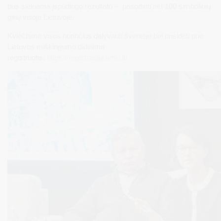
bus siekiama įspūdingo rezultato – pasodinti net 100 simbolinių
girių visoje Lietuvoje.
Kviečiame visus norinčius dalyvauti šventėje bei prisidėti prie
Lietuvos miškingumo didinimo
registruotis:
https://registracija.vmu.lt/