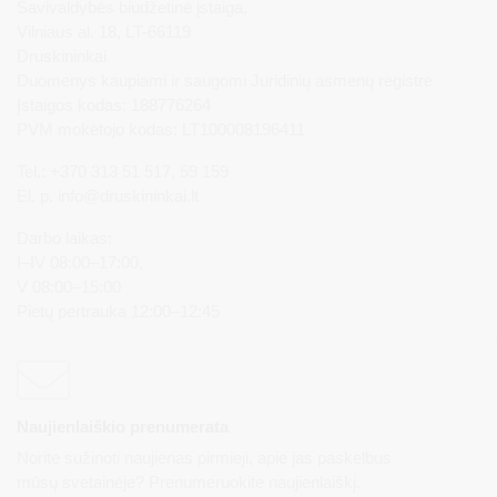
Savivaldybės biudžetinė įstaiga,
Vilniaus al. 18, LT-66119
Druskininkai
Duomenys kaupiami ir saugomi Juridinių asmenų registre
Įstaigos kodas: 188776264
PVM mokėtojo kodas: LT100008196411
Tel.: +370 313 51 517, 59 159
El. p.
info@druskininkai.lt
Darbo laikas:
I–IV 08:00–17:00,
V 08:00–15:00
Pietų pertrauka 12:00–12:45
Naujienlaiškio prenumerata
Norite sužinoti naujienas pirmieji, apie jas paskelbus
mūsų svetainėje? Prenumeruokite naujienlaiškį.