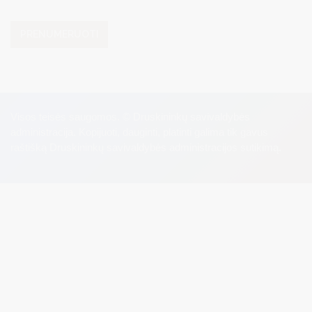
PRENUMERUOTI
Visos teisės saugomos. © Druskininkų savivaldybės
administracija. Kopijuoti, dauginti, platinti galima tik gavus
raštišką Druskininkų savivaldybės administracijos sutikimą.