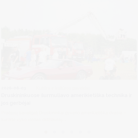
2026-08-03
Kultūra ir kultūros paveldas
Druskininkuose šurmuliavo amerikietiška technika ir
jos gerbėjai
Praėjusį savaitgalį Druskininkai gyveno amerikietiška dvasia –
kurorte vyko vienas didžiausių...