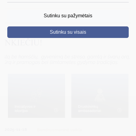
DRUSKININKAI
Sutinku su pažymėtais
SKELBIMAI
Sutinku su visais
TURIZMAS
VERSLAS
PROJEKTAI
ŠVIETIMAS
REGISTRACIJA
RENGINIAI
2025-11-18
Bendruomeninė veikla