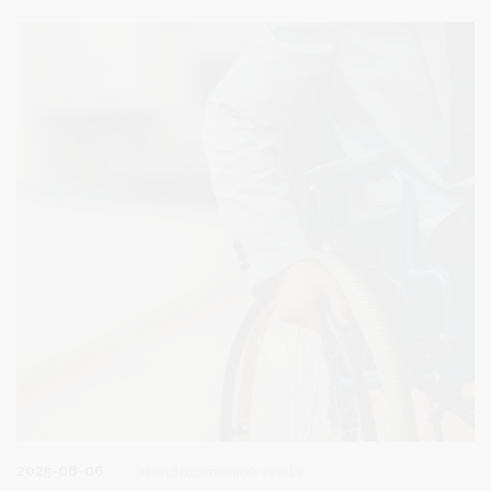
savivaldybėse metu.
2025-08-06
Bendruomeninė veikla