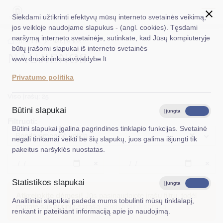
Siekdami užtikrinti efektyvų mūsų interneto svetainės veikimą,
jos veikloje naudojame slapukus - (angl. cookies). Tęsdami
naršymą interneto svetainėje, sutinkate, kad Jūsų kompiuteryje
EN
Ieškoti...
Titulinis
Naujienos
būtų įrašomi slapukai iš interneto svetainės
NAUJIENOS
www.druskininkusavivaldybe.lt
Taryba
Privatumo politika
Meras
Viso įrašų: 25
Administracija
Būtini slapukai
Įjungta
Išjungta
Filtruoti:
Veiklos sritys
Būtini slapukai įgalina pagrindines tinklapio funkcijas. Svetainė
×
Bendruomeninė veikla
negali tinkamai veikti be šių slapukų, juos galima išjungti tik
Teisinė informacija
pakeitus naršyklės nuostatas.
Struktūra ir kontaktinė informacija
Išvalyti
Išvalyt
Statistikos slapukai
Karjera
Įjungta
Išjungta
Atkreipkite dėmesį!
Jūs pasinaudojote įrašų filtru, todėl
Analitiniai slapukai padeda mums tobulinti mūsų tinklalapį,
DUK
matote susiaurintą sąrašą.
Rodyti pilną sąrašą
renkant ir pateikiant informaciją apie jo naudojimą.
PASLAUGOS