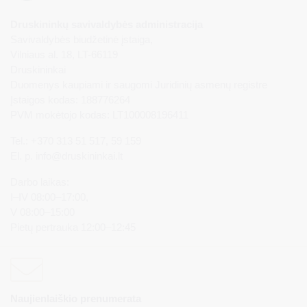
Druskininkų savivaldybės administracija
Savivaldybės biudžetinė įstaiga,
Vilniaus al. 18, LT-66119
Druskininkai
Duomenys kaupiami ir saugomi Juridinių asmenų registre
Įstaigos kodas: 188776264
PVM mokėtojo kodas: LT100008196411
Tel.: +370 313 51 517, 59 159
El. p.
info@druskininkai.lt
Darbo laikas:
I–IV 08:00–17:00,
V 08:00–15:00
Pietų pertrauka 12:00–12:45
Naujienlaiškio prenumerata