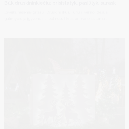
Būk druskininkiečiu: prisistatyk, pasiūlyk, surask
„Sveiki, neseniai grįžau į Druskininkus. Turiu ir verslo idėją, ir
galimybių ją įgyvendinti, bet nesu tikras, ar mano siūloma
paslauga būtų paklausi. Norėčiau ją pristatyti ir išgirsti jūsų
nuomonę“.