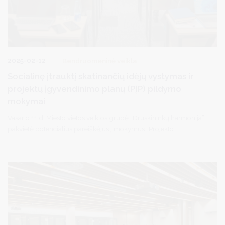
2025-02-12
Bendruomeninė veikla
Socialinę įtrauktį skatinančių idėjų vystymas ir
projektų įgyvendinimo planų (PĮP) pildymo
mokymai
Vasario 11 d. Miesto vietos veiklos grupė „Druskininkų harmonija”
pakvietė potencialius pareiškėjus į mokymus „Projekto
įgyvendinimo plano (PĮP) pildymas”