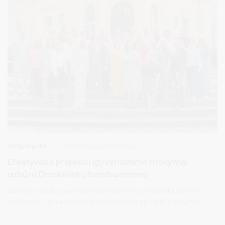
2025-09-10
Bendruomeninė veikla
Efektyvaus projektų įgyvendinimo mokymai
subūrė Druskininkų bendruomenę
Lietuvos ir Italijos savivaldybių bei jų įmonių bendradarbiavimo
galimybes, planuojami renginiai bei bendrų projektų vystymas –
tai pagrindinės temos, aptartos Alytaus regiono savivaldybių
vadovų ir specialistų vizito Kampanijos regiono (Italija)