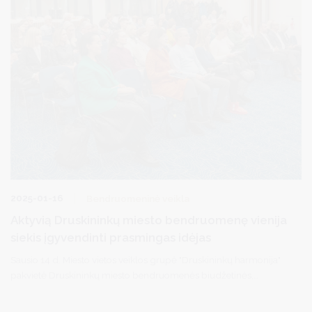
2025-01-16
Bendruomeninė veikla
Aktyvią Druskininkų miesto bendruomenę vienija
siekis įgyvendinti prasmingas idėjas
Sausio 14 d. Miesto vietos veiklos grupė "Druskininkų harmonija"
pakvietė Druskininkų miesto bendruomenės biudžetinės,
nevyriausybines organizacijas, verslo asociacijų atstovus,
gyventojus į informacinį renginį "Galimybės idėjoms Druskininkų