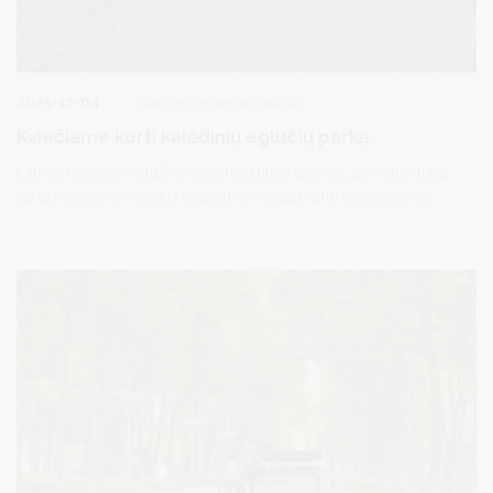
2025-11-04
Bendruomeninė veikla
Kviečiame kurti kalėdinių eglučių parką
Laukiamiausios metų šventės artėja labai sparčiai, jau keturioliktą
kartą kviečiame visus kurti kalėdinę magiją kartu tradiciniame
„Kalėdinių eglučių parke". Šiemet meras pakvietė bendruomenę
siūlyti eglučių parko temą ir daugiausia žmonių siūlė kurti
kalėdinę pasaką. Taigi šių metų tema – „Pasakos“. Kviečiame
leistis į kūrybos kelionę, kur kiekviena eglutė ar instaliacija taps
gyva pasaka – sužibusiu stebuklu, kuriame atgims vaikystės
istorijos, svajonės ir fantazija.