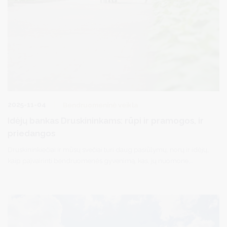
2025-11-04
Bendruomeninė veikla
Idėjų bankas Druskininkams: rūpi ir pramogos, ir
priedangos
Druskininkiečiai ir mūsų svečiai turi daug pasiūlymų, norų ir idėjų,
kaip paįvairinti bendruomenės gyvenimą, kas, jų nuomone,
suteiktų dar didesnį komforto jausmą, kokių naujų erdvių jie laukia.