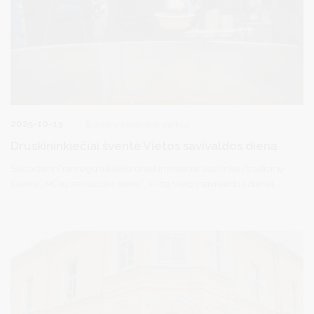
2025-10-13
Bendruomeninė veikla
Druskininkiečiai šventė Vietos savivaldos dieną
Šeštadienį Pramogų aikštėje druskininkiečiai susirinko į tradicinę
šventę „Mūsų savivaldos diena“, skirtą Vietos savivaldos dienai
paminėti. Renginys, kasmet suburiantis Druskininkų krašto
žmones, tapo gražia proga pabendrauti, pasidalyti idėjomis ir
kartu pasidžiaugti nuveiktais darbais.