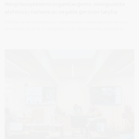
Nevyriausybinėms organizacijoms: deleguokite
atstovus į Asmens su negalia gerovės tarybą
Kviečiame nevyriausybines organizacijas, atstovaujančias asmenis
su negalia, iki 2025 m. rugpjūčio 12 d. (darbo dienos pabaigos)
informuoti Socialinės paramos skyrių el. p.
alina.rasteniene@druskininkai.lt apie siūlomą vieną kandidatą į
Asmens su negalia gerovės tarybą iš atstovaujamos organizacijos,
nurodant asmens vardą, pavardę, pareigas organizacijoje,
elektroninio pašto adresą, kontaktinį telefono numerį bei
organizaciją.