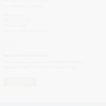
Tel.: +370 313 51 517, 59 159
El. p.
info@druskininkai.lt
Darbo laikas:
I–IV 08:00–17:00,
V 08:00–15:00
Pietų pertrauka 12:00–12:45
Naujienlaiškio prenumerata
Norite sužinoti naujienas pirmieji, apie jas paskelbus
mūsų svetainėje? Prenumeruokite naujienlaiškį.
PRENUMERUOTI