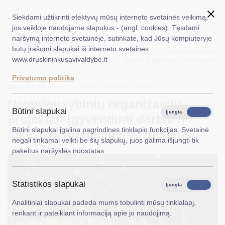
Siekdami užtikrinti efektyvų mūsų interneto svetainės veikimą,
jos veikloje naudojame slapukus - (angl. cookies). Tęsdami
naršymą interneto svetainėje, sutinkate, kad Jūsų kompiuteryje
EN
Ieškoti...
Titulinis
Naujienos
būtų įrašomi slapukai iš interneto svetainės
Nevyriausybinių organizacijų projektai: įgyvendinti darbai ir
www.druskininkusavivaldybe.lt
lūkesčiai ateinantiems metams
Taryba
Privatumo politika
2025-12-17
Meras
Bendruomeninė veikla
Nevyriausybinių organizacijų
Administracija
Būtini slapukai
Įjungta
Išjungta
projektai: įgyvendinti darbai ir
Veiklos sritys
Būtini slapukai įgalina pagrindines tinklapio funkcijas. Svetainė
lūkesčiai ateinantiems metams
negali tinkamai veikti be šių slapukų, juos galima išjungti tik
Teisinė informacija
pakeitus naršyklės nuostatas.
Struktūra ir kontaktinė informacija
Statistikos slapukai
Karjera
Įjungta
Išjungta
Analitiniai slapukai padeda mums tobulinti mūsų tinklalapį,
DUK
renkant ir pateikiant informaciją apie jo naudojimą.
PASLAUGOS