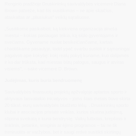
Renginio pradžioje Druskininkų savivaldybės vicemerė Diana
Brown pabrėžė, kad šis susitikimas – ne apie skaičius,
ataskaitas ar „pliusiukus“ veiklų sąrašuose.
„Susitikome pasikalbėti, ką kiekviena organizacija atneša
miestui – kokias paslaugas teikia, ką siūlo gyventojams ir
svečiams. Gyvename nuolat besikeičiančiame, kartais
chaotiškame pasaulyje, todėl ypač svarbu sustoti ir sąmoningai
pagalvoti apie kokybę: kokį realų pokytį kuriame, kuo dalijamės
ir ko dar trūksta, kad miestas būtų patogus, saugus ir atviras
visiems“, – sakė vicemerė D. Brown.
Judėjimas, kuris buria bendruomenę
Savivaldybės finansuotų projektų apžvalgoje aptartos sporto ir
aktyvaus laisvalaikio iniciatyvos – joms šiais metais buvo skirta
20 tūkst. eurų savivaldybės biudžeto lėšų. . Druskininkų sporto
klubai ir asociacijos pristatė veiklas, kurios skatina judėjimą,
stiprina sveikatą ir kuria bendrystę. Vaikų futbolas, krepšinis ir
tinklinis, petankė, smiginis ar ėjimo programos – tai ne tik
treniruotės ar varžybos, bet ir saugi erdvė susitikti skirtingų