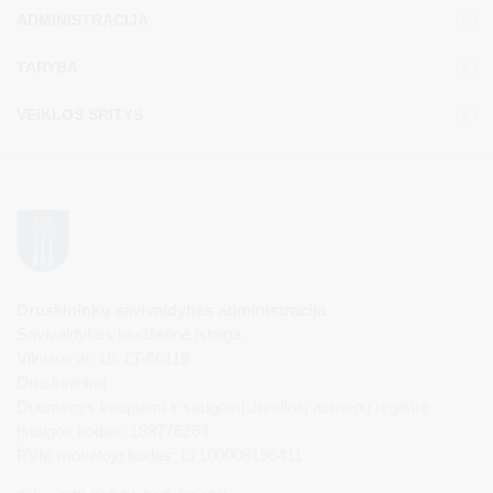
ADMINISTRACIJA
TARYBA
VEIKLOS SRITYS
Druskininkų savivaldybės administracija
Savivaldybės biudžetinė įstaiga,
Vilniaus al. 18, LT-66119
Druskininkai
Duomenys kaupiami ir saugomi Juridinių asmenų registre
Įstaigos kodas: 188776264
PVM mokėtojo kodas: LT100008196411