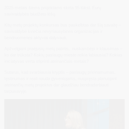
2025 metais šiems projektams skirta 95 tūkst. Eurų
savivaldybės biudžeto lėšų.
Kitų metų projektų konkursas bus paskelbtas dar šią savaitę –
savivaldybė kviečia nevyriausybines organizacijas ir
bendruomenes aktyviai dalyvauti.
Apžvelgiant praėjusių metų patirtis, nuskambėjo ir klausimas –
ko dar trūksta? Kokių paslaugų mieste reikia labiausiai? Kokias
iniciatyvas verta stiprinti ateinančiais metais?
Sutarus, kad svarbiausia kryptis – paslaugų prieinamumas,
tęstinumas ir reali nauda gyventojams, nuspręsta planuojant
ateinančių metų projektus dar glaudžiau bendradarbiauti
tarpusavyje.