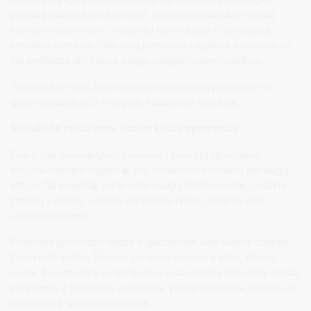
pagalbą jaunimui bei šeimoms, įvairiapusę pagalbą negalią
turintiems asmenims, modernių technologijų – pavyzdžiui,
virtualios realybės – taikymą pirmosios pagalbos mokymuose
bei sveikatos priežiūros įstaigų įrangos modernizavimą.
Šie projektai rodo, kad sveikatos stiprinimas prasideda ne
gydymo įstaigoje, o žmogaus kasdienėje aplinkoje.
Socialinės iniciatyvos, kurios keičia gyvenimus
Didelę dalį savivaldybės finansuotų projektų įgyvendino
nevyriausybinės organizacijos, dirbančios socialinių paslaugų
srityje. Tai projektai, kurie kuria saugią bendruomenę, mažina
žmonių vienatvę, stiprina socialinius ryšius, padeda išlikti
savarankiškiems.
Projektus įgyvendino tokios organizacijos kaip Maltos ordinas,
Druskininkų viltis, Šeimos paramos centras ir kitos. Ištisus
metus šių organizacijų darbuotojai ir savanoriai tiekė šiltą maistą
senjorams ir žmonėms su negalia, padėjo namuose, rūpinosi jų
užimtumu ir skaidrino vienatvę.