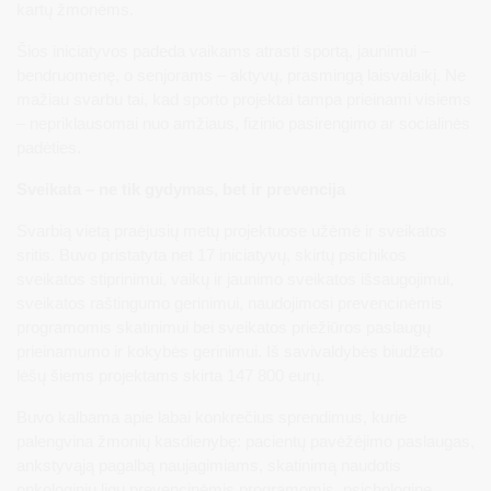
kartų žmonėms.
Šios iniciatyvos padeda vaikams atrasti sportą, jaunimui –
bendruomenę, o senjorams – aktyvų, prasmingą laisvalaikį. Ne
mažiau svarbu tai, kad sporto projektai tampa prieinami visiems
– nepriklausomai nuo amžiaus, fizinio pasirengimo ar socialinės
padėties.
Sveikata – ne tik gydymas, bet ir prevencija
Svarbią vietą praėjusių metų projektuose užėmė ir sveikatos
sritis. Buvo pristatyta net 17 iniciatyvų, skirtų psichikos
sveikatos stiprinimui, vaikų ir jaunimo sveikatos išsaugojimui,
sveikatos raštingumo gerinimui, naudojimosi prevencinėmis
programomis skatinimui bei sveikatos priežiūros paslaugų
prieinamumo ir kokybės gerinimui. Iš savivaldybės biudžeto
lėšų šiems projektams skirta 147 800 eurų.
Buvo kalbama apie labai konkrečius sprendimus, kurie
palengvina žmonių kasdienybę: pacientų pavėžėjimo paslaugas,
ankstyvąją pagalbą naujagimiams, skatinimą naudotis
onkologinių ligų prevencinėmis programomis, psichologinę