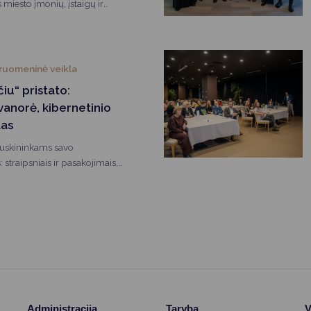
 miesto įmonių, įstaigų ir
ais eglutės buvo kuriamos
uomeninė veikla
iu“ pristato:
anorė, kibernetinio
as
ruskininkams savo
 straipsniais ir pasakojimais,
ą ir atskleidžia jo išskirtinumą.“
Administracija
Taryba
V