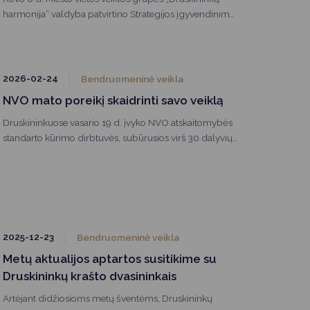
harmonija“ valdyba patvirtino Strategijos įgyvendinimo
ataskaitą už 2024–2025 metus.
2026-02-24
Bendruomeninė veikla
NVO mato poreikį skaidrinti savo veiklą
Druskininkuose vasario 19 d. įvyko NVO atskaitomybės
standarto kūrimo dirbtuvės, subūrusios virš 30 dalyvių
iš įvairių sektorių: bendruomenių, VMI, NVO, socialinio
verslo, socialinių paslaugų įstaigų, vietos veiklos grupių
bei savivaldybės atstovų. Druskininkų bendruomenę į
dirbtuves sukvietė Agnė Jazepčikaitė-Gaidienė, o
savivaldybės vicemerė Diana Brown aktyviai įsitraukė –
diskutavo bei dirbo kartu su grupėmis.
2025-12-23
Bendruomeninė veikla
Metų aktualijos aptartos susitikime su
Druskininkų krašto dvasininkais
Artėjant didžiosioms metų šventėms, Druskininkų