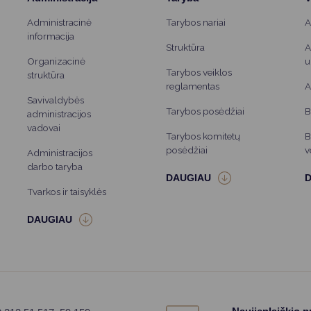
Administracinė
Tarybos nariai
A
informacija
Struktūra
A
Organizacinė
u
Tarybos veiklos
struktūra
reglamentas
A
Savivaldybės
Tarybos posėdžiai
B
administracijos
vadovai
Tarybos komitetų
B
posėdžiai
v
Administracijos
darbo taryba
Tvarkos ir taisyklės