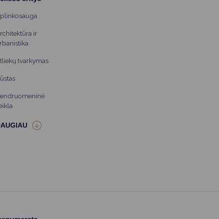
plinkosauga
rchitektūra ir
rbanistika
tliekų tvarkymas
ūstas
endruomeninė
eikla