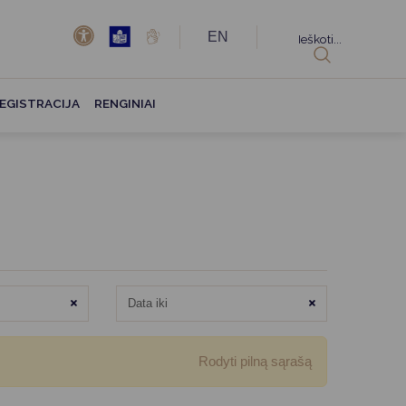
EN
Ieškoti...
EGISTRACIJA
RENGINIAI
Išvalyti
Išvalyti
Rodyti pilną sąrašą