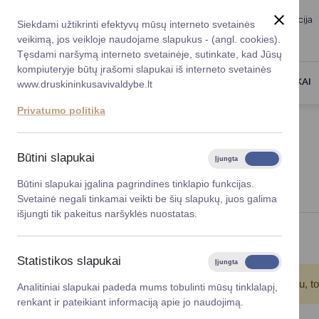
Taryba
Meras
Administracija
Siekdami užtikrinti efektyvų mūsų interneto svetainės
Karjera
DUK
veikimą, jos veikloje naudojame slapukus - (angl. cookies).
Registruokitės priėmi
Administracin
Tęsdami naršymą interneto svetainėje, sutinkate, kad Jūsų
kompiuteryje būtų įrašomi slapukai iš interneto svetainės
Darbotvarkė
Savivaldybės 
PASLAUGOS
DRUSKININKAI
www.druskininkusavivaldybe.lt
vadovai
Kontaktai
Privatumo politika
Planavimo do
Titulinis
Naujienos
Vicemerai
Korupcijos pre
Būtini slapukai
Įjungta
Išjungta
NAUJIENOS
Mero patarėja
Viešieji pirkim
Būtini slapukai įgalina pagrindines tinklapio funkcijas.
Svetainė negali tinkamai veikti be šių slapukų, juos galima
Lygios galim
išjungti tik pakeitus naršyklės nuostatas.
Savivaldybės
Viso įrašų: 25
projektai
Statistikos slapukai
Įjungta
Išjungta
Finansų valdym
Atkreipkite dėmesį!
Jūs pasinaudojote įrašų filtru, t
Analitiniai slapukai padeda mums tobulinti mūsų tinklalapį,
renkant ir pateikiant informaciją apie jo naudojimą.
Organizacinė 