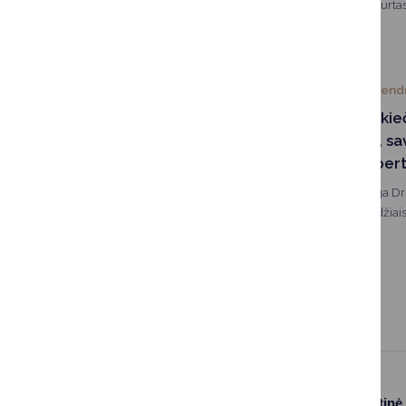
eglučių parkas, sukurtas
organizacijų. Šiais met
pasakų tema.
2025-12-22
Bendr
„Būk druskininkieč
komunikatorė, sav
saugumo ekspert
„Galiu būti naudinga D
komunikacijos įgūdžiais:
kurie garsina miesto vard
1
2
3
Paslaugos
Struktūra ir kontaktinė