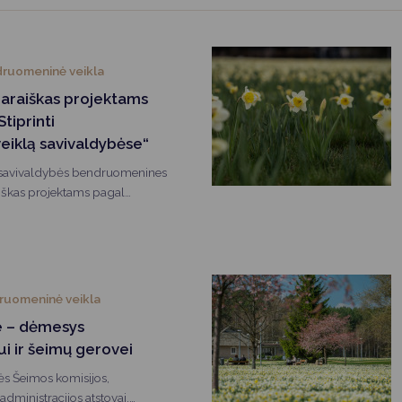
Vartotojų teisių apsauga
Pranešėjų apsauga
ruomeninė veikla
Asmens duomenų apsauga
paraiškas projektams
tiprinti
iklą savivaldybėse“
 savivaldybės bendruomenines
raiškas projektams pagal
ndruomeninę veiklą
ruomeninė veikla
je – dėmesys
i ir šeimų gerovei
ės Šeimos komisijos,
administracijos atstovai,