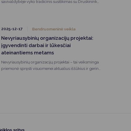
savivaldybėje vyko tradicinis susitikimas su Druskininkų
krašto parapijų klebonais. Jame dalyvavo savivaldybės
meras Ričardas Malinauskas, vicemerė Diana Brown ir
administracijos direktorė Vilma Jurgelevičienė.
2025-12-17
Bendruomeninė veikla
Nevyriausybinių organizacijų projektai:
įgyvendinti darbai ir lūkesčiai
ateinantiems metams
Nevyriausybinių organizacijų projektai – tai veiksminga
priemonė spręsti visuomenei aktualius iššūkius ir gerinti
gyvenimo kokybę. Jie skatina bendruomeniškumą,
socialinę atsakomybę daro realų poveikį žmonių
kasdieniam gyvenimui.
eiklos sritys