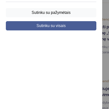
Sutinku su pažymėtais
2026-06-30
Bend
Sutinku su visais
Kviečiame teikti 
pagal priemonę „S
bendruomeninę ve
Kviečiame Druskininkų
organizacijas teikti pa
priemonę „Stiprinti be
savivaldybėse“ .
2026-03-31
Bend
Susitikime Vilniu
bendradarbiavimu
Druskininkų savivaldyb
Savivaldybės tarybos ir 