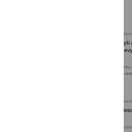
nevyriausybinių organiza
lankėsi Vilniaus arkivys
2026-02-26
Bend
Kviečiame siūlyti 
savivaldybės nevy
tarybą
Kviečiame Druskininkų 
organizacijas siūlyti at
nevyriausybinių organiz
nevyriausybinių organiz
trukmė – dveji metai.
2026-01-07
Bend
Išrinktos Kalėdin
laimėtojos
Jau keturioliktą kartą 