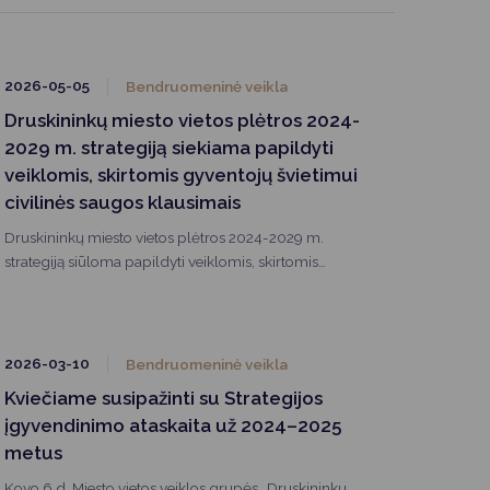
2026-05-05
Bendruomeninė veikla
Druskininkų miesto vietos plėtros 2024-
2029 m. strategiją siekiama papildyti
veiklomis, skirtomis gyventojų švietimui
civilinės saugos klausimais
Druskininkų miesto vietos plėtros 2024-2029 m.
strategiją siūloma papildyti veiklomis, skirtomis
gyventojų švietimui civilinės saugos klausimais.
2026-03-10
Bendruomeninė veikla
Kviečiame susipažinti su Strategijos
įgyvendinimo ataskaita už 2024–2025
metus
Kovo 6 d. Miesto vietos veiklos grupės „Druskininkų