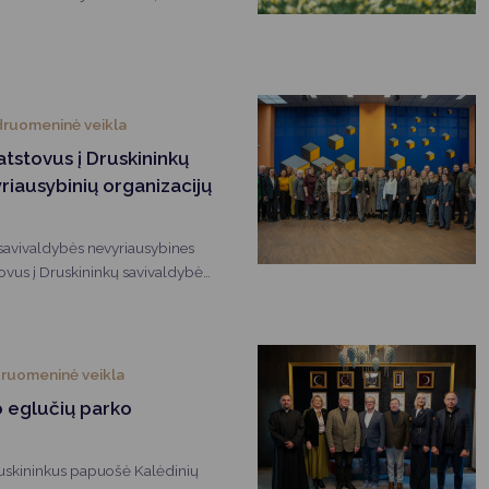
cijų nariai bei savanoriai
kupijos Šeimos centre.
ruomeninė veikla
atstovus į Druskininkų
riausybinių organizacijų
savivaldybės nevyriausybines
stovus į Druskininkų savivaldybės
acijų tarybą. Savivaldybės
acijų tarybos narių kadencijos
ruomeninė veikla
io eglučių parko
Druskininkus papuošė Kalėdinių