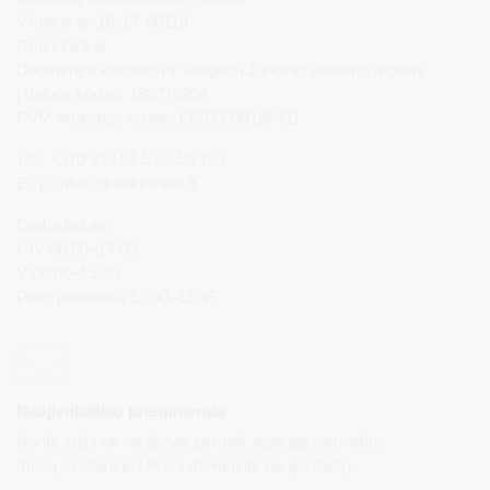
Vilniaus al. 18, LT-66119
Druskininkai
Duomenys kaupiami ir saugomi Juridinių asmenų registre
Įstaigos kodas: 188776264
PVM mokėtojo kodas: LT100008196411
Tel.: +370 313 51 517, 59 159
El. p.
info@druskininkai.lt
Darbo laikas:
I–IV 08:00–17:00,
V 08:00–15:00
Pietų pertrauka 12:00–12:45
Naujienlaiškio prenumerata
Norite sužinoti naujienas pirmieji, apie jas paskelbus
mūsų svetainėje? Prenumeruokite naujienlaiškį.