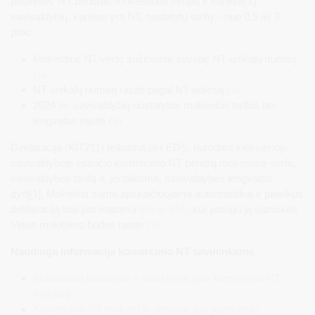
paskirties NT bendros mokestinės vertės ir konkrečių
savivaldybių, kuriose yra NT, nustatytų tarifų – nuo 0,5 iki 3
proc.
Mokestinę NT vertę sužinosite suvedę NT unikalų numerį
čia.
NT unikalų numerį rasite pagal NT adresą
čia.
2024 m. savivaldybių nustatytus mokesčio tarifus bei
lengvatas rasite
čia.
Deklaracija (KIT711) teikiama per EDS, nurodant kiekvienoje
savivaldybėje esančio komercinio NT bendrą mokestinę vertę,
savivaldybės tarifą ir, jei taikoma, savivaldybės lengvatos
dydį[1]. Mokėtina suma apskaičiuojama automatiškai ir pateikus
deklaraciją taip pat matoma
Mano VMI
, kur patogu ją sumokėti.
Visus mokėjimo būdus rasite
čia.
Naudinga informacija komercinio NT savininkams
Aktualiausi klausimai – atsakymai apie komercinio NT
mokestį.
Komercinio NT mokesčio deklaracijos pateikimas