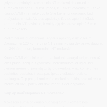
„Alytaus apskrityje komercinio NT mokestį deklaruoti ir
sumokėti turi per 1,3 tūkst. įmonių ir 1 tūkst. gyventojų“, - sako
Kauno AVMI viršininkė Judita Stankienė, pridurdama, kad
praėjusiais metais Alytaus apskrityje iš viso apie 2,2 tūkst.
komercinio NT savininkų ir valdytojų deklaravo apie 2,6 mln.
eurų mokesčio.
Preliminariais duomenimis, Alytaus apskrityje už 2024 m.
Daugiau nei 120 komercinio NT savininkų jau deklaravo daugiau
nei 344 tūkst. eurų komercinio NT mokesčio.
Kauno AVMI viršininkė primena, kad tai padaryti turi įmonės už
joms priklausantį ir iš gyventojų neterminuotai ar ilgiau nei
vienam mėnesiui perimtą turtą, o gyventojai – už komercinės
paskirties pastatus ir patalpas (pvz. viešbučio, poilsio,
paslaugų). Taip pat, jei mokesčio mokėti nereikia, apie tai reikia
informuoti VMI, pateikiant dokumentus dėl lengvatos.
Kaip apskaičiuojamas NT mokestis?
Mokesčio suma priklauso nuo visų turimų komercinės