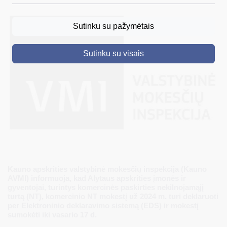
DRUSKININKAI
Sutinku su pažymėtais
SKELBIMAI
Sutinku su visais
TURIZMAS
VERSLAS
PROJEKTAI
ŠVIETIMAS
REGISTRACIJA
RENGINIAI
Kauno apskrities valstybinė mokesčių inspekcija (Kauno
AVMI) informuoja, kad Alytaus apskrities įmonės ir
gyventojai, turintys komercinės paskirties nekilnojamąjį
turtą (NT), komercinio NT mokestį už 2024 m. turi deklaruoti
per Elektroninio deklaravimo sistemą (EDS) ir mokestį
sumokėti iki vasario 17 d.