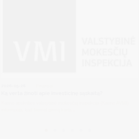
2026-05-26
Finansai
Ką verta žinoti apie investicinę sąskaitą?
Kauno apskrities valstybinė mokesčių inspekcija (Kauno AVMI)
informuoja, kad šiemet pirmą kartą...