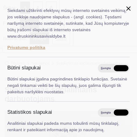
✖
A
Šriftas:
A
A
Siekdami užtikrinti efektyvų mūsų interneto svetainės veikimą,
jos veikloje naudojame slapukus - (angl. cookies). Tęsdami
Fonas:
Baltas
Juoda
naršymą interneto svetainėje, sutinkate, kad Jūsų kompiuteryje
EN
Ieškoti...
būtų įrašomi slapukai iš interneto svetainės
www.druskininkusavivaldybe.lt
Iliustracijos:
Rodyti
Slėpti
Taryba
Privatumo politika
*}
Meras
Titulinis
Naujienos
Sveikinimas socialiniams darbuotojams
Administracija
Būtini slapukai
Įjungta
Išjungta
Veiklos sritys
2025-09-27
Būtini slapukai įgalina pagrindines tinklapio funkcijas. Svetainė
Socialinė parama
negali tinkamai veikti be šių slapukų, juos galima išjungti tik
Sveikinimas socialiniams
Teisinė informacija
pakeitus naršyklės nuostatas.
darbuotojams
Struktūra ir kontaktinė informacija
Statistikos slapukai
Karjera
Įjungta
Išjungta
Analitiniai slapukai padeda mums tobulinti mūsų tinklalapį,
DUK
renkant ir pateikiant informaciją apie jo naudojimą.
PASLAUGOS