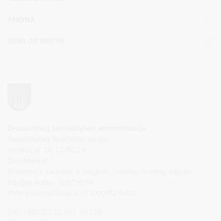
TARYBA
VEIKLOS SRITYS
Druskininkų savivaldybės administracija
Savivaldybės biudžetinė įstaiga,
Vilniaus al. 18, LT-66119
Druskininkai
Duomenys kaupiami ir saugomi Juridinių asmenų registre
Įstaigos kodas: 188776264
PVM mokėtojo kodas: LT100008196411
Tel.: +370 313 51 517, 59 159