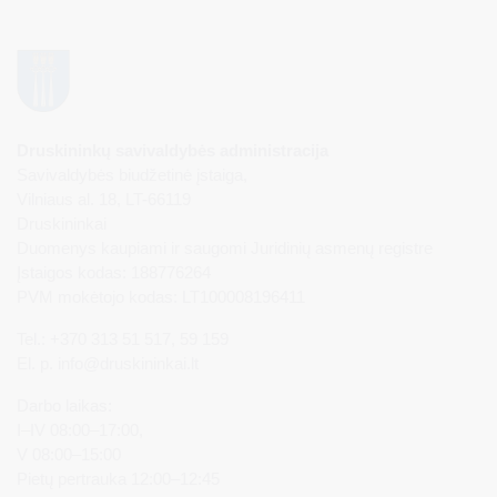
Druskininkų savivaldybės administracija
Savivaldybės biudžetinė įstaiga,
Vilniaus al. 18, LT-66119
Druskininkai
Duomenys kaupiami ir saugomi Juridinių asmenų registre
Įstaigos kodas: 188776264
PVM mokėtojo kodas: LT100008196411
Tel.: +370 313 51 517, 59 159
El. p.
info@druskininkai.lt
Darbo laikas:
I–IV 08:00–17:00,
V 08:00–15:00
Pietų pertrauka 12:00–12:45