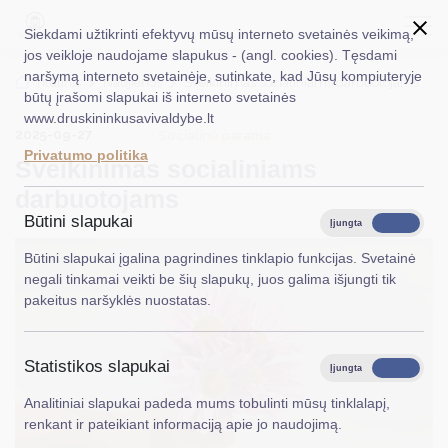
Siekdami užtikrinti efektyvų mūsų interneto svetainės veikimą,
jos veikloje naudojame slapukus - (angl. cookies). Tęsdami
naršymą interneto svetainėje, sutinkate, kad Jūsų kompiuteryje
EN
Ieškoti...
Titulinis
Naujienos
Sveikinimas socialiniams darbuotojams
būtų įrašomi slapukai iš interneto svetainės
www.druskininkusavivaldybe.lt
Taryba
2025-09-27
Socialinė parama
Privatumo politika
Sveikinimas socialiniams
Meras
darbuotojams
Administracija
Būtini slapukai
Įjungta
Išjungta
Veiklos sritys
Būtini slapukai įgalina pagrindines tinklapio funkcijas. Svetainė
negali tinkamai veikti be šių slapukų, juos galima išjungti tik
Teisinė informacija
pakeitus naršyklės nuostatas.
Struktūra ir kontaktinė informacija
Statistikos slapukai
Karjera
Įjungta
Išjungta
Analitiniai slapukai padeda mums tobulinti mūsų tinklalapį,
DUK
renkant ir pateikiant informaciją apie jo naudojimą.
PASLAUGOS