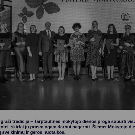
Vartotojų teisių apsauga
Pranešėjų apsauga
Asmens duomenų apsauga
 graži tradicija – Tarptautinės mokytojo dienos proga suburti vi
tei, skirtai jų prasmingam darbui pagerbti. Šiemet Mokytojo di
ų sveikinimų ir geros nuotaikos.