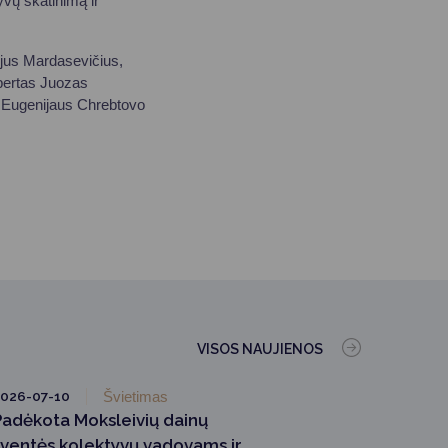
vų skatinimą ir
ijus Mardasevičius,
pertas Juozas
to Eugenijaus Chrebtovo
VISOS NAUJIENOS
026-07-10
Švietimas
Padėkota Moksleivių dainų
šventės kolektyvų vadovams ir