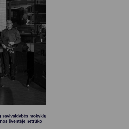
sų savivaldybės mokyklų
enos šventėje netrūko