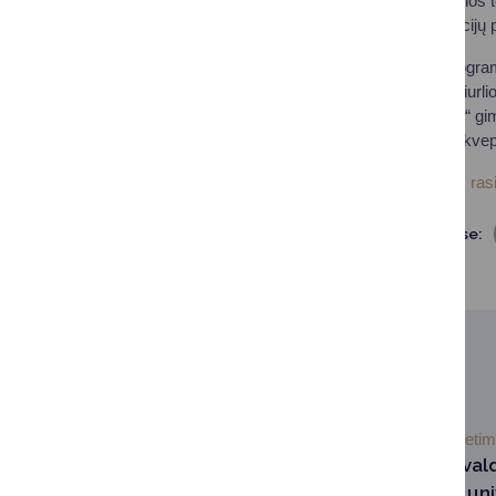
o „Atgimimo“ mokyklos te
bendruomenės tradicijų 
Vakaro muzikinę program
Druskininkų M. K. Čiurl
Mikolainis) bei „Ryto“ g
koncertas – jautri ir įk
Renginio nuotraukas rasi
Dalintis soc. tinkluose:
SUSIJUSIOS NAUJIENOS
2026-07-03
Švieti
Druskininkų savival
Lietuvos sporto uni