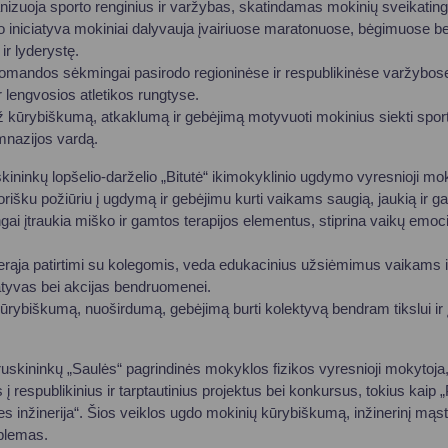
nizuoja sporto renginius ir varžybas, skatindamas mokinių sveikati
 iniciatyva mokiniai dalyvauja įvairiuose maratonuose, bėgimuose be
r lyderystę.
mandos sėkmingai pasirodo regioninėse ir respublikinėse varžybos
ir lengvosios atletikos rungtyse.
 kūrybiškumą, atkaklumą ir gebėjimą motyvuoti mokinius siekti spor
imnazijos vardą.
ininkų lopšelio-darželio „Bitutė“ ikimokyklinio ugdymo vyresnioji mok
šku požiūriu į ugdymą ir gebėjimu kurti vaikams saugią, jaukią ir gam
 įtraukia miško ir gamtos terapijos elementus, stiprina vaikų emoci
.
i gerąja patirtimi su kolegomis, veda edukacinius užsiėmimus vaikams
iatyvas bei akcijas bendruomenei.
rybiškumą, nuoširdumą, gebėjimą burti kolektyvą bendram tikslui ir įk
uskininkų „Saulės“ pagrindinės mokyklos fizikos vyresnioji mokytoja
s į respublikinius ir tarptautinius projektus bei konkursus, tokius kaip
ities inžinerija“. Šios veiklos ugdo mokinių kūrybiškumą, inžinerinį mąs
oblemas.