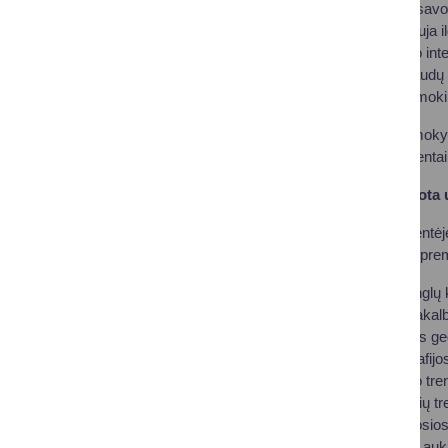
Inga nuolat tobulina savo
renginiuose, vadovauja i
bandymus ir dirbtinio in
Mokytoja palaiko glaudų 
požiūriu į kiekvieną moki
Druskininkų „Metų mokyto
premija. Kiti pretendenta
Mokytojams padėkota u
Mokytojo dienos šventėje
padėkos ir piniginės pre
„Ryto“ gimnazijos anglų
respublikinėje daugiakal
„Atgimimo“ mokyklos geo
nacionalinėse geografijo
Sporto centro futbolo tr
čempionate, o imtynių t
Sporto centro lengvosios
prizininkais tapusius aukl