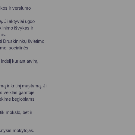
ikos ir verslumo
. Ji aktyviai ugdo
linimo išvykas ir
mis.
nti Druskininkų švietimo
umo, socialinės
dėlį kuriant atvirą,
 ir kritinį mąstymą. Ji
es veiklas gamtoje.
adėkime beglobiams
ik mokslo, bet ir
snysis mokytojas.