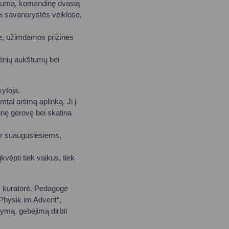
ngumą, komandinę dvasią
i savanorystės veiklose,
e, užimdamos prizines
tinių aukštumų bei
ytoja.
tai artimą aplinką. Ji į
nę gerovę bei skatina
 ir suaugusiesiems,
vėpti tiek vaikus, tiek
, kuratorė. Pedagogė
 „Physik im Advent“,
tymą, gebėjimą dirbti