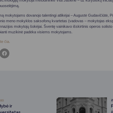
chnologijų mokytoja metodininkė Vita Jasienė – už kūrybiškų iniciaty
puoselėjimą.
ą mokytojams dovanojo talentingi atlikėjai – Augustė Gudavičiūtė, P
ionio meno mokyklos saksofonų kvartetas (vadovas – mokytojas eks
imnazijos mokytojų šokėjai. Šventę vainikavo išskirtinis operos solis
vepianti muzikinė padėka visiems mokytojams.
te čia.
mas
2
dybė ir
versitetas