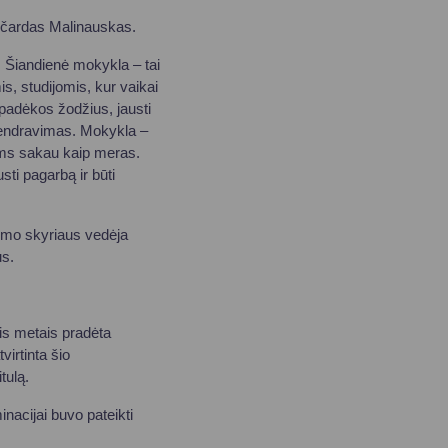
ičardas Malinauskas.
. Šiandienė mokykla – tai
is, studijomis, kur vaikai
 padėkos žodžius, jausti
, bendravimas. Mokykla –
jums sakau kaip meras.
sti pagarbą ir būti
imo skyriaus vedėja
us.
is metais pradėta
virtinta šio
tulą.
nacijai buvo pateikti