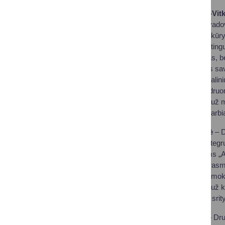
Karolina Juoskaitė-Vit
mokytoja, II klasės vado
Pedagogė pasižymi kūrybi
mokinių finansinį raštin
karjeros konsultacijas, 
Karolina yra Karjeros sav
bendruomenę ir socialiniu
atsakomybės ir bendru
Mokytoja vertinama už mo
kūrybišką ir bendradarbi
Eleonora Čepulienė
– D
Pedagogė stiprina integ
vadovauja projektams „At
Eleonora inicijuoja pras
gyvūnams“, įtraukia mokin
Mokytoja vertinama už kū
žmogiškųjų vertybių srity
Aurimas Gudaitis
– Dru