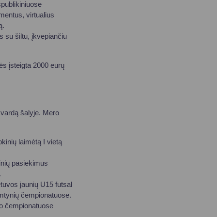
spublikiniuose
entus, virtualius
ą.
 su šiltu, įkvepiančiu
s įsteigta 2000 eurų
 vardą šalyje. Mero
nių laimėtą I vietą
inių pasiekimus
.
tuvos jaunių U15 futsal
imtynių čempionatuose.
imo čempionatuose