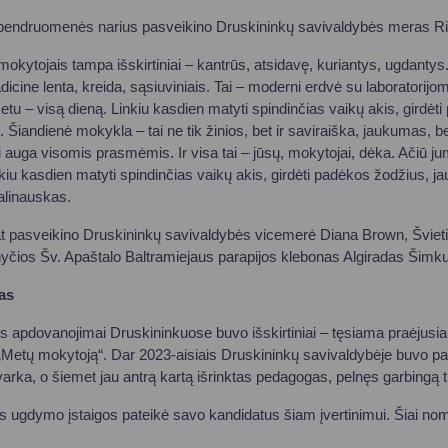
 bendruomenės narius pasveikino Druskininkų savivaldybės meras R
mokytojais tampa išskirtiniai – kantrūs, atsidavę, kuriantys, ugdantys
adicine lenta, kreida, sąsiuviniais. Tai – moderni erdvė su laboratorijom
etu – visą dieną. Linkiu kasdien matyti spindinčias vaikų akis, girdėti
s. Šiandienė mokykla – tai ne tik žinios, bet ir saviraiška, jaukumas
ai auga visomis prasmėmis. Ir visa tai – jūsų, mokytojai, dėka. Ačiū 
nkiu kasdien matyti spindinčias vaikų akis, girdėti padėkos žodžius, jau
alinauskas.
pat pasveikino Druskininkų savivaldybės vicemerė Diana Brown, Šviet
yčios Šv. Apaštalo Baltramiejaus parapijos klebonas Algiradas Šimk
as
 apdovanojimai Druskininkuose buvo išskirtiniai – tęsiama praėjusia
bti „Metų mokytoją“. Dar 2023-aisiais Druskininkų savivaldybėje buvo pat
rka, o šiemet jau antrą kartą išrinktas pedagogas, pelnęs garbingą ti
 ugdymo įstaigos pateikė savo kandidatus šiam įvertinimui. Šiai nomi
: