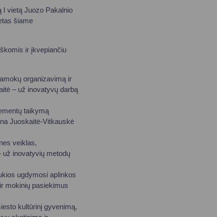
 I vietą Juozo Pakalnio
ietas šiame
škomis ir įkvepiančiu
pamokų organizavimą ir
itė – už inovatyvų darbą
elementų taikymą
ina Juoskaitė-Vitkauskė
nes veiklas,
– už inovatyvių metodų
jaukios ugdymosi aplinkos
 ir mokinių pasiekimus
iesto kultūrinį gyvenimą,