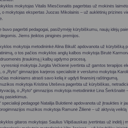
kyklos mokytojas Vitalis Miesčionaitis pagerbtas už mokinės laimėtą
e, o mokytojas ekspertas Juozas Mikolainis – už auklėtinių prizines v
e.
e buvo pagerbti pedagogai, pasižymėję kūrybiškumu, naujų idėjų paie
olegomis. Jiems įteiktos piniginės premijos.
kyklos mokytoja metodininkė Alina Bikulč apdovanota už kūrybišką 
atinimą, o tos pačios mokyklos anglų kalbos mokytoja Birutė Karmona
bendruomenės įtraukimą į kalbų ugdymo procesą.
ė“ vyresnioji mokytoja Jurgita Večkienė įvertinta už gamtos terapijos 
o „Ryto“ gimnazijos karjeros specialistė ir verslumo mokytoja Karol
čias mokiniams atrasti savo kelią ir ugdyti finansinį raštingumą.
muzikos mokytoja Kristina Uteševa pagerbta už kūrybiškas, netradici
tyvaciją, o „Ryto“ gimnazijos mokytoja metodininkė Lina Šerkšnaitė 
nių pasiekimus.
“ specialioji pedagogė Natalija Bulotienė apdovanota už įtraukties ir 
 progimnazijos muzikos mokytoja Ramunė Žilienė – už aktyvią veiklą
kyklos gitaros mokytojas Saulius Vilpišauskas įvertintas už indėlį į m