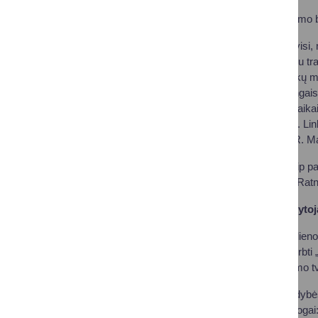
Renginio metu švietimo
„Mokiniais būname visi, 
ne tik ne tik klasės su tr
gali būti ne tik pamokų m
pagarbą ir būti laimingai
tai vieta, kur mūsų vaik
Ačiū tariu kaip tėvas. Li
laimingais“, – sakė R. M
Renginio dalyvius taip 
Jurgita Naruckienė, Ratn
Išrinktas metų mokytoj
Šių metų Mokytojo dienos
tradicija rinkti ir pager
apdovanojimo skyrimo tva
Druskininkų savivaldybės
penki šaunūs pedagogai