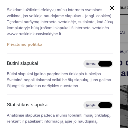
A
Šriftas:
A
A
Fonas:
Baltas
Juoda
Ilius
Taryba
Meras
Administracija
Siekdami užtikrinti efektyvų mūsų interneto svetainės
Karjera
DUK
veikimą, jos veikloje naudojame slapukus - (angl. cookies).
*}
Registruokitės priėmi
Administracin
Tęsdami naršymą interneto svetainėje, sutinkate, kad Jūsų
kompiuteryje būtų įrašomi slapukai iš interneto svetainės
Titulinis
Naujienos
Mokytojo dienos šventėje – nuo
Darbotvarkė
Savivaldybės 
PASLAUGOS
DRUSKININKAI
www.druskininkusavivaldybe.lt
vadovai
Kontaktai
Privatumo politika
Planavimo do
2025-10-07
Atnauji
Vicemerai
Mokytojo 
Korupcijos pre
Būtini slapukai
Įjungta
Išjungta
Mero patarėja
pedagoga
Viešieji pirkim
Būtini slapukai įgalina pagrindines tinklapio funkcijas.
Svetainė negali tinkamai veikti be šių slapukų, juos galima
Lygios galim
išjungti tik pakeitus naršyklės nuostatas.
Savivaldybės
projektai
Statistikos slapukai
Įjungta
Išjungta
Finansų valdym
Analitiniai slapukai padeda mums tobulinti mūsų tinklalapį,
renkant ir pateikiant informaciją apie jo naudojimą.
Organizacinė 