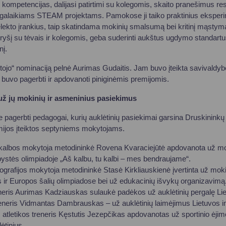
 kompetencijas, dalijasi patirtimi su kolegomis, skaito pranešimus re
lgalaikiams STEAM projektams. Pamokose ji taiko praktinius eksperim
telekto įrankius, taip skatindama mokinių smalsumą bei kritinį mąstym
ryšį su tėvais ir kolegomis, geba suderinti aukštus ugdymo standartus
nį.
jo“ nominaciją pelnė Aurimas Gudaitis. Jam buvo įteikta savivaldybė
i buvo pagerbti ir apdovanoti piniginėmis premijomis.
ž jų mokinių ir asmeninius pasiekimus
 pagerbti pedagogai, kurių auklėtinių pasiekimai garsina Druskininkų
mijos įteiktos septyniems mokytojams.
 kalbos mokytoja metodininkė Rovena Kvaraciejūtė apdovanota už moki
bystės olimpiadoje „Aš kalbu, tu kalbi – mes bendraujame“.
grafijos mokytoja metodininkė Stasė Kirkliauskienė įvertinta už mok
s ir Europos šalių olimpiadose bei už edukacinių išvykų organizavimą
eneris Aurimas Kadziauskas sulaukė padėkos už auklėtinių pergalę Lie
reneris Vidmantas Dambrauskas – už auklėtinių laimėjimus Lietuvos 
 atletikos treneris Kęstutis Jezepčikas apdovanotas už sportinio ėj
ėtinius.