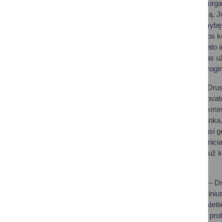
Pedagogas aktyviai orga
ir bendruomeniškumą. Jo
ugdančiose atsakomybę i
Aurimo vadovaujamos ko
vietas futbolo, kvadrato 
Mokytojas vertinamas už
garsinti Leipalingio prog
Jurgita Večkienė
– Drusk
Pedagogė garsėja novatori
ugdymo procesą sėkmingai
darnų santykį su aplinka
Jurgita aktyviai dalijas
organizuoja įvairias inic
Mokytoja vertinama už kū
kolegas augti kartu.
Inga Matulevičienė
– Dr
aktyviai įtraukia mokiniu
„Makaronų tiltai“ ir „Ate
komandoje ir spręsti pr