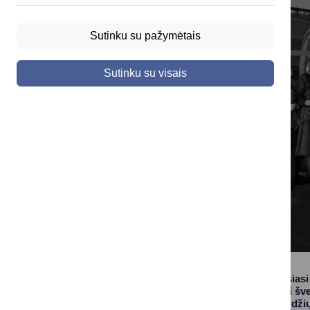
Sutinku su pažymėtais
Sutinku su visais
Druskininkuose tęsiasi
pedagogus bendrai šven
šiltų žodžių, nuoširdži