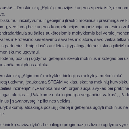
kauskė
– Druskininkų „Ryto“ gimnazijos karjeros specialistė, ekonom
vė.
škumu, iniciatyvumu ir gebėjimu įtraukti mokinius į prasmingą veiklą
gumą, verslumą bei karjeros kompetencijas, organizuoja profesinio veik
bendradarbiauja su šalies aukštosiomis mokyklomis bei verslo įmonė
aitės ir Profesinio šešėliavimo savaitės iniciatorė, savo veikla telkia
s partnerius. Kaip klasės auklėtoja ji ypatingą dėmesį skiria pilietišk
omeniškumo ugdymui.
dernų požiūrį į ugdymą, gebėjimą įkvėpti mokinius ir kolegas bei už in
aujančią mokyklos aplinką.
ruskininkų „Atgimimo“ mokyklos biologijos mokytoja metodininkė.
ruotą ugdymą, įtraukdama STEAM veiklas, skatina mokinių kūrybiškumą
eities inžinerija“ ir „Pamoka miške“, organizuoja išvykas bei praktin
mingas akcijas – „Palaikome onkologine liga sergančius vaikus“, „P
ius į savanorystę ir pilietines veiklas.
rybiškumą, atsakingą požiūrį į darbą ir gebėjimą ugdyti mokinius ne t
je.
skininkų savivaldybės Leipalingio progimnazijos fizinio ugdymo vyre