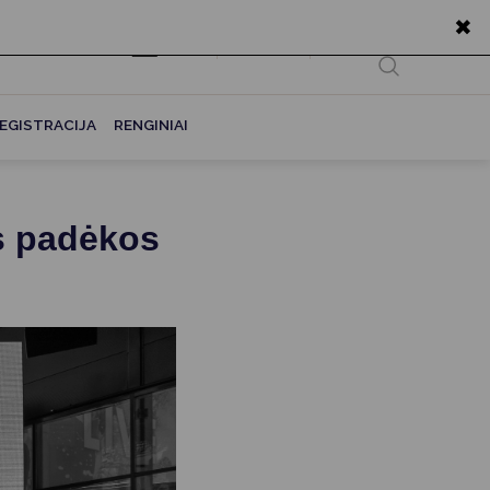
✖
EN
Ieškoti...
EGISTRACIJA
RENGINIAI
s padėkos