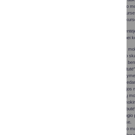
M. K. Čiurlionio meno mo
jaunųjų atlikėjų konkurs
respublikiniame konkurs
Mokytojo dienos šventėj
darbu su mokiniais bei k
„Saulės“ pagrindinės mo
mokinių iniciatyvumo sk
kalbų laboratorijoje ir 
Lopšelio-darželio „Bitut
ikimokykliniame ugdyme, 
– už iniciatyvas, padedan
Viečiūnų progimnazijos 
skatinančias mokinių mo
taikymą ir aukštus moki
Lopšelio-darželio „Žibutė
puoselėjimą, Leipalingio
muzikos konkursuose.
M. K. Čiurlionio meno mo