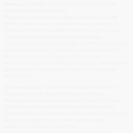
Eleonora Čepulienė
– Druskininkų „Atgimimo“ mokyklos
biologijos mokytoja metodininkė.
Pedagogė stiprina integruotą ugdymą, įtraukdama STEAM
veiklas, skatina mokinių kūrybiškumą ir kritinį mąstymą. Ji
vadovauja projektams „Ateities inžinerija“ ir „Pamoka miške“,
organizuoja išvykas bei praktines veiklas gamtoje.
Eleonora inicijuoja prasmingas akcijas – „Palaikome onkologine
liga sergančius vaikus“, „Padėkime beglobiams gyvūnams“,
įtraukia mokinius į savanorystę ir pilietines veiklas.
Mokytoja vertinama už kūrybiškumą, atsakingą požiūrį į darbą ir
gebėjimą ugdyti mokinius ne tik mokslo, bet ir žmogiškųjų
vertybių srityje.
Aurimas Gudaitis
– Druskininkų savivaldybės Leipalingio
progimnazijos fizinio ugdymo vyresnysis mokytojas.
Pedagogas aktyviai organizuoja sporto renginius ir varžybas,
skatindamas mokinių sveikatingumą, komandinę dvasią ir
bendruomeniškumą. Jo iniciatyva mokiniai dalyvauja įvairiuose
maratonuose, bėgimuose bei savanorystės veiklose,
ugdančiose atsakomybę ir lyderystę.
Aurimo vadovaujamos komandos sėkmingai pasirodo