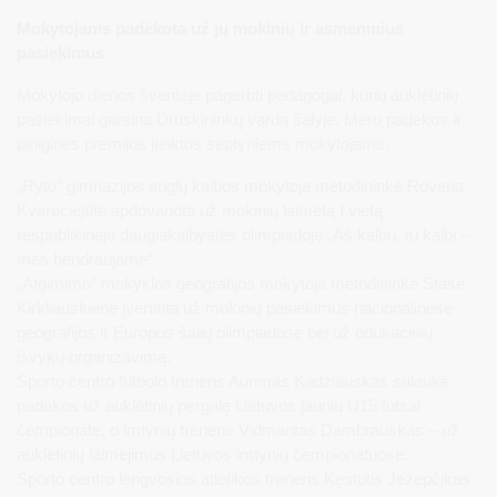
Mokytojams padėkota už jų mokinių ir asmeninius
pasiekimus
Mokytojo dienos šventėje pagerbti pedagogai, kurių auklėtinių
pasiekimai garsina Druskininkų vardą šalyje. Mero padėkos ir
piniginės premijos įteiktos septyniems mokytojams.
„Ryto“ gimnazijos anglų kalbos mokytoja metodininkė Rovena
Kvaraciejūtė apdovanota už mokinių laimėtą I vietą
respublikinėje daugiakalbystės olimpiadoje „Aš kalbu, tu kalbi –
mes bendraujame“.
„Atgimimo“ mokyklos geografijos mokytoja metodininkė Stasė
Kirkliauskienė įvertinta už mokinių pasiekimus nacionalinėse
geografijos ir Europos šalių olimpiadose bei už edukacinių
išvykų organizavimą.
Sporto centro futbolo treneris Aurimas Kadziauskas sulaukė
padėkos už auklėtinių pergalę Lietuvos jaunių U15 futsal
čempionate, o imtynių treneris Vidmantas Dambrauskas – už
auklėtinių laimėjimus Lietuvos imtynių čempionatuose.
Sporto centro lengvosios atletikos treneris Kęstutis Jezepčikas