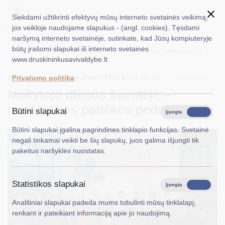
Siekdami užtikrinti efektyvų mūsų interneto svetainės veikimą,
jos veikloje naudojame slapukus - (angl. cookies). Tęsdami
naršymą interneto svetainėje, sutinkate, kad Jūsų kompiuteryje
EN
Ieškoti...
Titulinis
Naujienos
būtų įrašomi slapukai iš interneto svetainės
Mokytojo dienos šventėje – nuoširdžios padėkos pedagogams
www.druskininkusavivaldybe.lt
Taryba
2025-10-07
Atnaujinimo data: 2025-10-07
Švietimas
Privatumo politika
Meras
Mokytojo dienos šventėje –
Administracija
nuoširdžios padėkos pedagogams
Būtini slapukai
Įjungta
Išjungta
Veiklos sritys
Būtini slapukai įgalina pagrindines tinklapio funkcijas. Svetainė
negali tinkamai veikti be šių slapukų, juos galima išjungti tik
Teisinė informacija
pakeitus naršyklės nuostatas.
Struktūra ir kontaktinė informacija
Statistikos slapukai
Karjera
Įjungta
Išjungta
Analitiniai slapukai padeda mums tobulinti mūsų tinklalapį,
DUK
renkant ir pateikiant informaciją apie jo naudojimą.
PASLAUGOS