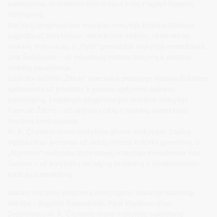
padedančias mokiniams atrasti savo kelią ir ugdyti finansinį
raštingumą.
Viečiūnų progimnazijos muzikos mokytoja Kristina Uteševa
pagerbta už kūrybiškas, netradicines veiklas, skatinančias
mokinių motyvaciją, o „Ryto“ gimnazijos mokytoja metodininkė
Lina Šerkšnaitė – už inovatyvių metodų taikymą ir aukštus
mokinių pasiekimus.
Lopšelio-darželio „Žibutė“ specialioji pedagogė Natalija Bulotienė
apdovanota už įtraukties ir jaukios ugdymosi aplinkos
puoselėjimą, Leipalingio progimnazijos muzikos mokytoja
Ramunė Žilienė – už aktyvią veiklą ir mokinių pasiekimus
muzikos konkursuose.
M. K. Čiurlionio meno mokyklos gitaros mokytojas Saulius
Vilpišauskas įvertintas už indėlį į miesto kultūrinį gyvenimą, o
„Atgimimo“ mokyklos technologijų mokytoja metodininkė Vita
Jasienė – už kūrybiškų iniciatyvų skatinimą ir bendruomenės
tradicijų puoselėjimą.
Vakaro muzikinę programą mokytojams dovanojo talentingi
atlikėjai – Augustė Gudavičiūtė, Pijus Mardasevičius,
Druskininkų M. K. Čiurlionio meno mokyklos saksofonų