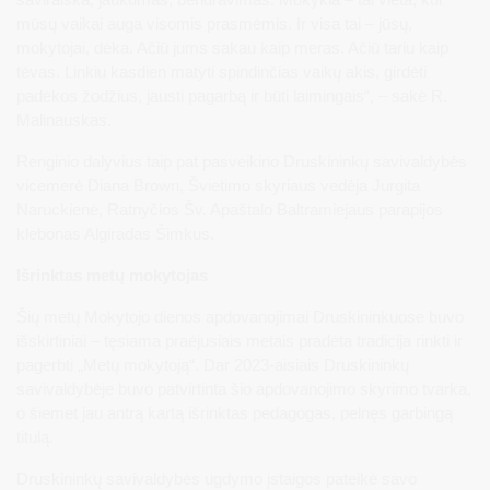
mūsų vaikai auga visomis prasmėmis. Ir visa tai – jūsų,
mokytojai, dėka. Ačiū jums sakau kaip meras. Ačiū tariu kaip
tėvas. Linkiu kasdien matyti spindinčias vaikų akis, girdėti
padėkos žodžius, jausti pagarbą ir būti laimingais“, – sakė R.
Malinauskas.
Renginio dalyvius taip pat pasveikino Druskininkų savivaldybės
vicemerė Diana Brown, Švietimo skyriaus vedėja Jurgita
Naruckienė, Ratnyčios Šv. Apaštalo Baltramiejaus parapijos
klebonas Algiradas Šimkus.
Išrinktas metų mokytojas
Šių metų Mokytojo dienos apdovanojimai Druskininkuose buvo
išskirtiniai – tęsiama praėjusiais metais pradėta tradicija rinkti ir
pagerbti „Metų mokytoją“. Dar 2023-aisiais Druskininkų
savivaldybėje buvo patvirtinta šio apdovanojimo skyrimo tvarka,
o šiemet jau antrą kartą išrinktas pedagogas, pelnęs garbingą
titulą.
Druskininkų savivaldybės ugdymo įstaigos pateikė savo