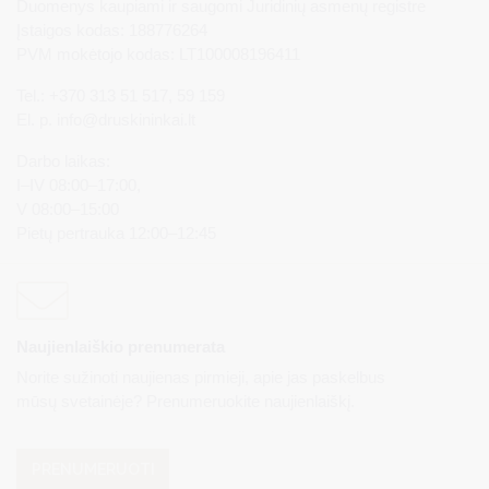
Duomenys kaupiami ir saugomi Juridinių asmenų registre
Įstaigos kodas: 188776264
PVM mokėtojo kodas: LT100008196411
Tel.: +370 313 51 517, 59 159
El. p.
info@druskininkai.lt
Darbo laikas:
I–IV 08:00–17:00,
V 08:00–15:00
Pietų pertrauka 12:00–12:45
Naujienlaiškio prenumerata
Norite sužinoti naujienas pirmieji, apie jas paskelbus
mūsų svetainėje? Prenumeruokite naujienlaiškį.
PRENUMERUOTI