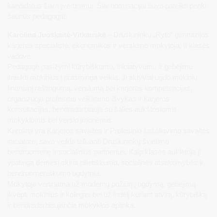
kandidatus šiam įvertinimui. Šiai nominacijai buvo pateikti penki
šaunūs pedagogai:
Karolina Juoskaitė-Vitkauskė
– Druskininkų „Ryto“ gimnazijos
karjeros specialistė, ekonomikos ir verslumo mokytoja, II klasės
vadovė.
Pedagogė pasižymi kūrybiškumu, iniciatyvumu ir gebėjimu
įtraukti mokinius į prasmingą veiklą. Ji aktyviai ugdo mokinių
finansinį raštingumą, verslumą bei karjeros kompetencijas,
organizuoja profesinio veiklinimo išvykas ir karjeros
konsultacijas, bendradarbiauja su šalies aukštosiomis
mokyklomis bei verslo įmonėmis.
Karolina yra Karjeros savaitės ir Profesinio šešėliavimo savaitės
iniciatorė, savo veikla telkianti Druskininkų švietimo
bendruomenę ir socialinius partnerius. Kaip klasės auklėtoja ji
ypatingą dėmesį skiria pilietiškumo, socialinės atsakomybės ir
bendruomeniškumo ugdymui.
Mokytoja vertinama už modernų požiūrį į ugdymą, gebėjimą
įkvėpti mokinius ir kolegas bei už indėlį kuriant atvirą, kūrybišką
ir bendradarbiaujančią mokyklos aplinką.