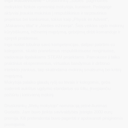
Inga Matulevičienė
– Druskininkų „Saulės“ pagrindinės
mokyklos fizikos vyresnioji mokytoja, kuratorė. Pedagogė
aktyviai įtraukia mokinius į respublikinius ir tarptautinius
projektus bei konkursus, tokius kaip „Physik im Advent“,
„Makaronų tiltai“ ir „Ateities inžinerija“. Šios veiklos ugdo mokinių
kūrybiškumą, inžinerinį mąstymą, gebėjimą dirbti komandoje ir
spręsti problemas.
Inga nuolat tobulina savo kompetencijas, dalijasi patirtimi su
kolegomis, skaito pranešimus respublikiniuose renginiuose,
vadovauja ilgalaikiams STEAM projektams. Pamokose ji taiko
praktinius eksperimentus, virtualius bandymus ir dirbtinio
intelekto įrankius, taip skatindama mokinių smalsumą bei kritinį
mąstymą.
Mokytoja palaiko glaudų ryšį su tėvais ir kolegomis, geba
suderinti aukštus ugdymo standartus su šiltu, įkvepiančiu
požiūriu į kiekvieną mokinį.
Druskininkų „Metų mokytojo“ nominaciją pelnė Aurimas
Gudaitis. Jam buvo įteikta savivaldybės įsteigta 2000 eurų
premija. Kiti pretendentai buvo pagerbti ir apdovanoti piniginėmis
premijomis.