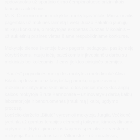
apdovanotas už sportinio ėjimo čempionatuose prizininkais
tapusius auklėtinius.
M. K. Čiurlionio meno mokyklos mokytojas Vitalis Miesčionaitis
pagerbtas už mokinės laimėtą I vietą Juozo Pakalnio jaunųjų
atlikėjų konkurse, o mokytojas ekspertas Juozas Mikolainis –
už auklėtinių prizines vietas šiame respublikiniame konkurse.
Mokytojo dienos šventėje buvo pagerbti pedagogai, pasižymėję
kūrybiškumu, naujų idėjų paieškomis ir įkvepiančiu darbu su
mokiniais bei kolegomis. Jiems įteiktos piniginės premijos.
„Saulės“ pagrindinės mokyklos mokytoja metodininkė Alina
Bikulč apdovanota už kūrybišką pamokų organizavimą ir
mokinių iniciatyvumo skatinimą, o tos pačios mokyklos anglų
kalbos mokytoja Birutė Karmonaitė – už inovatyvų darbą kalbų
laboratorijoje ir bendruomenės įtraukimą į kalbų ugdymo
procesą.
Lopšelio-darželio „Bitutė“ vyresnioji mokytoja Jurgita Večkienė
įvertinta už gamtos terapijos elementų taikymą ikimokykliniame
ugdyme, o „Ryto“ gimnazijos karjeros specialistė ir verslumo
mokytoja Karolina Juoskaitė-Vitkauskė – už iniciatyvas,