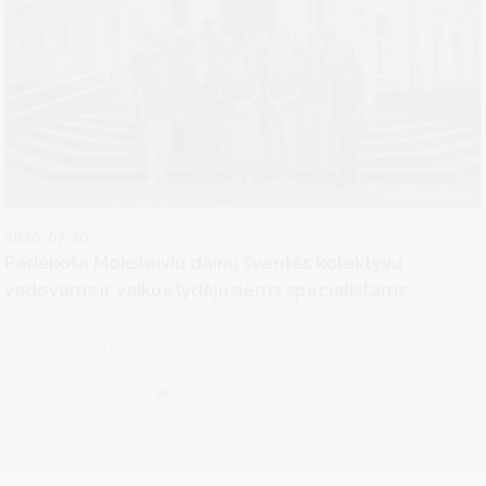
2026-07-10
Švietimas
Padėkota Moksleivių dainų šventės kolektyvų
vadovams ir vaikus lydėjusiems specialistams
Druskininkų savivaldybėje pagerbti Respublikinėje moksleivių dainų
šventėje „Laiku. Ratu. Kartu“...