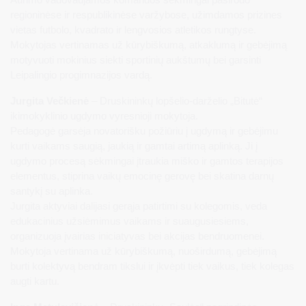
regioninėse ir respublikinėse varžybose, užimdamos prizines
vietas futbolo, kvadrato ir lengvosios atletikos rungtyse.
Mokytojas vertinamas už kūrybiškumą, atkaklumą ir gebėjimą
motyvuoti mokinius siekti sportinių aukštumų bei garsinti
Leipalingio progimnazijos vardą.
Jurgita Večkienė
– Druskininkų lopšelio-darželio „Bitutė“
ikimokyklinio ugdymo vyresnioji mokytoja.
Pedagogė garsėja novatorišku požiūriu į ugdymą ir gebėjimu
kurti vaikams saugią, jaukią ir gamtai artimą aplinką. Ji į
ugdymo procesą sėkmingai įtraukia miško ir gamtos terapijos
elementus, stiprina vaikų emocinę gerovę bei skatina darnų
santykį su aplinka.
Jurgita aktyviai dalijasi gerąja patirtimi su kolegomis, veda
edukacinius užsiėmimus vaikams ir suaugusiesiems,
organizuoja įvairias iniciatyvas bei akcijas bendruomenei.
Mokytoja vertinama už kūrybiškumą, nuoširdumą, gebėjimą
burti kolektyvą bendram tikslui ir įkvėpti tiek vaikus, tiek kolegas
augti kartu.