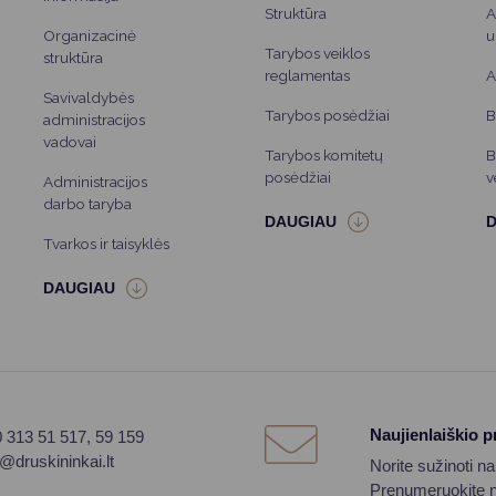
Struktūra
A
Organizacinė
u
Tarybos veiklos
struktūra
reglamentas
A
Savivaldybės
Tarybos posėdžiai
B
administracijos
vadovai
Tarybos komitetų
B
posėdžiai
v
Administracijos
darbo taryba
Tvarkos ir taisyklės
Naujienlaiškio 
0 313 51 517, 59 159
o@druskininkai.lt
Norite sužinoti n
Prenumeruokite na