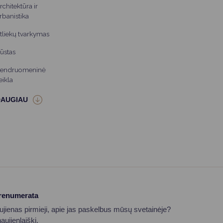
rchitektūra ir
rbanistika
tliekų tvarkymas
ūstas
endruomeninė
eikla
prenumerata
aujienas pirmieji, apie jas paskelbus mūsų svetainėje?
ujienlaiškį.