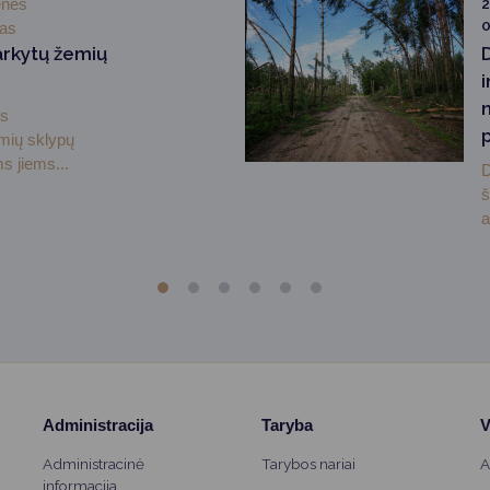
enės
2
0
mas
arkytų žemių
i
ės
emių sklypų
s jiems...
D
š
a
Administracija
Taryba
V
Administracinė
Tarybos nariai
A
informacija