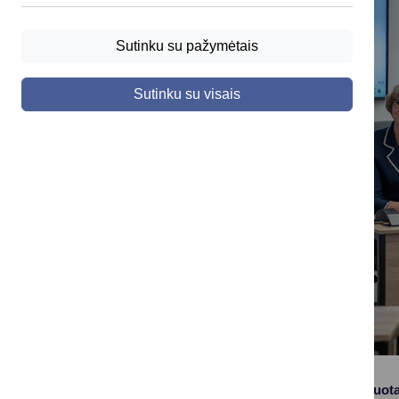
Sutinku su pažymėtais
Sutinku su visais
Šią savaitę organizuot