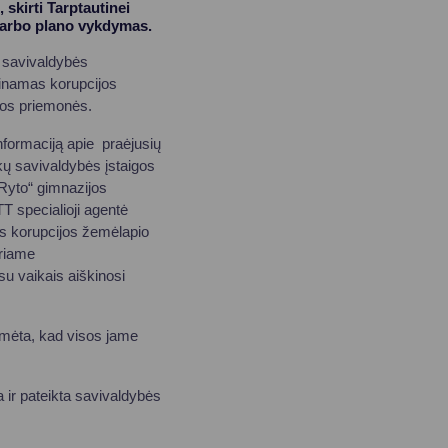
 skirti Tarptautinei
 darbo plano vykdymas.
u savivaldybės
krinamas korupcijos
ijos priemonės.
informaciją apie praėjusių
nkų savivaldybės įstaigos
„Ryto“ gimnazijos
TT specialioji agentė
os korupcijos žemėlapio
uriame
su vaikais aiškinosi
ymėta, kad visos jame
 ir pateikta savivaldybės