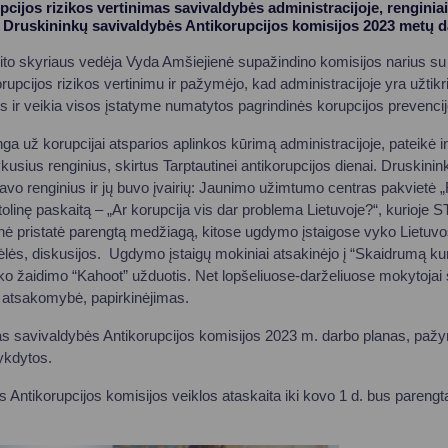
pcijos rizikos vertinimas savivaldybės administracijoje, renginiai,
ir Druskininkų savivaldybės Antikorupcijos komisijos 2023 metų
ito skyriaus vedėja Vyda Amšiejienė supažindino komisijos narius s
korupcijos rizikos vertinimu ir pažymėjo, kad administracijoje yra užti
os ir veikia visos įstatyme numatytos pagrindinės korupcijos prevenc
ga už korupcijai atsparios aplinkos kūrimą administracijoje, pateikė 
usius renginius, skirtus Tarptautinei antikorupcijos dienai. Druskini
zavo renginius ir jų buvo įvairių: Jaunimo užimtumo centras pakvietė 
otolinę paskaitą – „Ar korupcija vis dar problema Lietuvoje?“, kurioje S
nė pristatė parengtą medžiagą, kitose ugdymo įstaigose vyko Lietuv
ėlės, diskusijos. Ugdymo įstaigų mokiniai atsakinėjo į “Skaidrumą k
iko žaidimo “Kahoot” užduotis. Net lopšeliuose-darželiuose mokytojai 
atsakomybė, papirkinėjimas.
s savivaldybės Antikorupcijos komisijos 2023 m. darbo planas, paž
ykdytos.
 Antikorupcijos komisijos veiklos ataskaita iki kovo 1 d. bus parengta