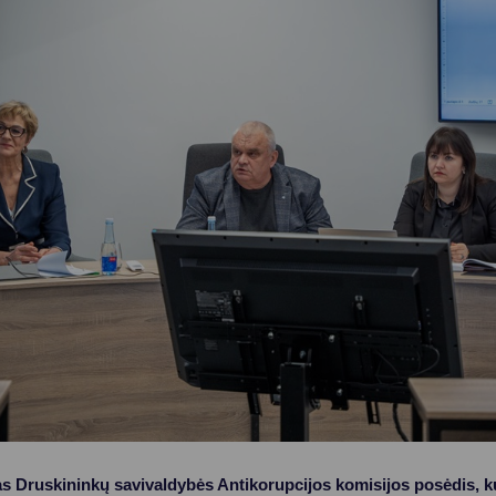
Vartotojų teisių apsauga
Pranešėjų apsauga
Asmens duomenų apsauga
as Druskininkų savivaldybės Antikorupcijos komisijos posėdis, ku