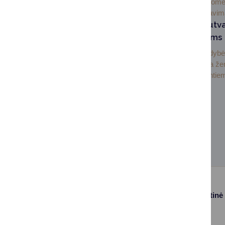
2026-07-
Visuom
07
informavi
Informacija nesutv
sklypų savininkams
Druskininkų savivaldyb
administracija dėkoja ž
savininkams tvarkantiem
Paslaugos
Struktūra ir kontaktinė
informacija
Gyvenamosios
Asmenų
vietos deklaravimas