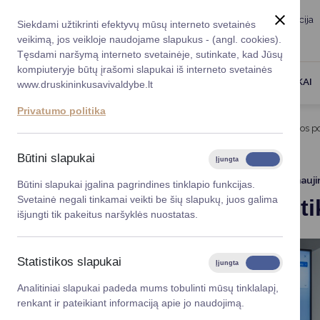
Taryba
Meras
Administracija
Siekdami užtikrinti efektyvų mūsų interneto svetainės
Karjera
DUK
veikimą, jos veikloje naudojame slapukus - (angl. cookies).
Registruokitės priėmi
Administracin
Tęsdami naršymą interneto svetainėje, sutinkate, kad Jūsų
kompiuteryje būtų įrašomi slapukai iš interneto svetainės
Darbotvarkė
Savivaldybės 
PASLAUGOS
DRUSKININKAI
www.druskininkusavivaldybe.lt
vadovai
Kontaktai
Privatumo politika
Planavimo do
Titulinis
Naujienos
Įvyko Antikorupcijos komisijos p
Vicemerai
Korupcijos pre
Būtini slapukai
Įjungta
Išjungta
Mero patarėja
Viešieji pirkim
2024-01-05
Atnauji
Būtini slapukai įgalina pagrindines tinklapio funkcijas.
Svetainė negali tinkamai veikti be šių slapukų, juos galima
Įvyko Anti
Lygios galim
išjungti tik pakeitus naršyklės nuostatas.
Savivaldybės
projektai
Statistikos slapukai
Įjungta
Išjungta
Finansų valdym
Analitiniai slapukai padeda mums tobulinti mūsų tinklalapį,
renkant ir pateikiant informaciją apie jo naudojimą.
Organizacinė 