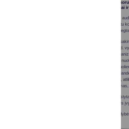
klausimai: atliktas koru
antikorupcijos dienai 
Centralizuoto vidaus aud
administracijoje atliktu 
rizikos valdymas, įdiegt
Vida Krisiuvienė, atsakin
metų gruodžio 1-15 d. vyk
kiekviena savitai organi
mokinius prisijungti į nu
patarėja Daina Paštuolie
aptarimai, klasės valand
kartu’23“klausimyną, atl
sąvokas: sąžiningumas, 
Posėdžio metu svarstyta
numatytos priemonės įv
Druskininkų savivaldybės
tarybai tvirtinti.