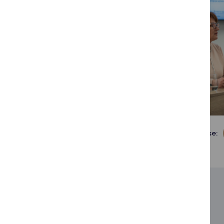
Dalintis soc. tinkluose:
SUSIJUSIOS NAUJIENOS