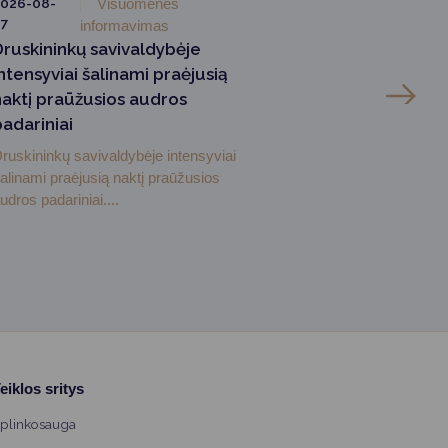
026-08-
Visuomenės
7
informavimas
Druskininkų savivaldybėje
ntensyviai šalinami praėjusią
naktį praūžusios audros
padariniai
ruskininkų savivaldybėje intensyviai
alinami praėjusią naktį praūžusios
udros padariniai....
eiklos sritys
plinkosauga