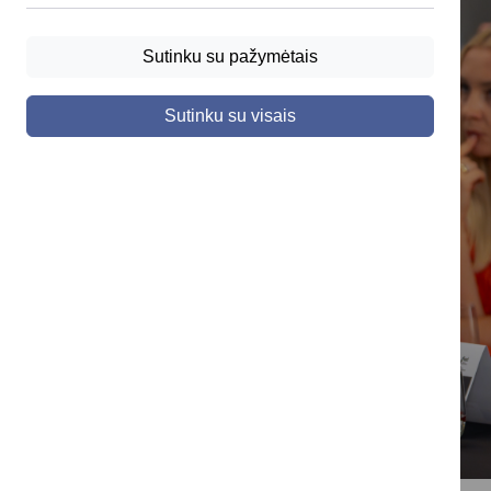
Sutinku su pažymėtais
Sutinku su visais