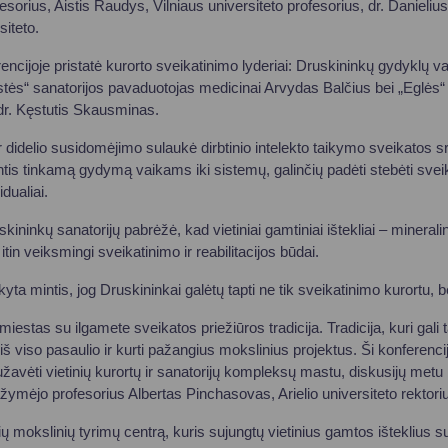
fesorius, Aistis Raudys, Vilniaus universiteto profesorius, dr. Danieliu
iteto.
rencijoje pristatė kurorto sveikatinimo lyderiai: Druskininkų gydyklų 
s“ sanatorijos pavaduotojas medicinai Arvydas Balčius bei „Eglės“ 
dr. Kęstutis Skausminas.
 ir didelio susidomėjimo sulaukė dirbtinio intelekto taikymo sveikatos s
s tinkamą gydymą vaikams iki sistemų, galinčių padėti stebėti sveikat
dualiai.
skininkų sanatorijų pabrėžė, kad vietiniai gamtiniai ištekliai – minerali
 itin veiksmingi sveikatinimo ir reabilitacijos būdai.
yta mintis, jog Druskininkai galėtų tapti ne tik sveikatinimo kurortu, b
iestas su ilgamete sveikatos priežiūros tradicija. Tradicija, kuri gali t
š viso pasaulio ir kurti pažangius mokslinius projektus. Ši konferenci
užavėti vietinių kurortų ir sanatorijų kompleksų mastu, diskusijų metu
žymėjo profesorius Albertas Pinchasovas, Arielio universiteto rektori
inių mokslinių tyrimų centrą, kuris sujungtų vietinius gamtos išteklius