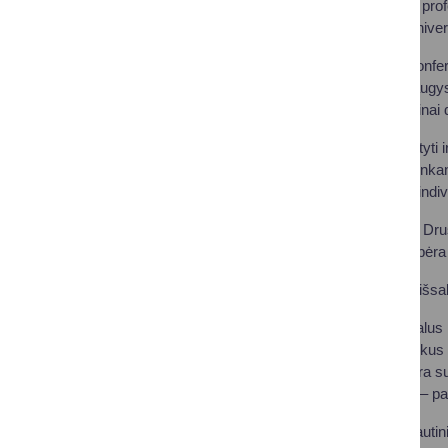
Didžiojo universiteto pro
Sveikatos mokslų univers
Druskininkų patirtį konfe
Ramanauskas, „Draugystė
pavaduotojas medicinai 
Konferencijoje pristatyti
pagalbos tėvams, renkanti
kiekvienam žmogui indivi
Lietuvos gydytojai iš Dru
ir balneoterapija – tebėra
Konferencijoje buvo išsak
„Druskininkai – unikalus m
geriausius mokslininkus i
keliu. Mokslininkai yra s
bendradarbiavimui“, – pa
Pasiūlyta įkurti tarptaut