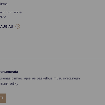
ūstas
endruomeninė
eikla
prenumerata
aujienas pirmieji, apie jas paskelbus mūsų svetainėje?
ujienlaiškį.
TI