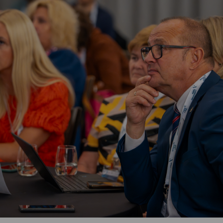
Vartotojų teisių apsauga
Pranešėjų apsauga
Asmens duomenų apsauga