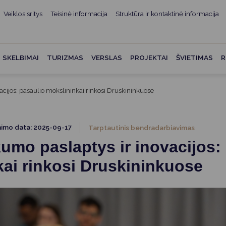
Veiklos sritys
Teisinė informacija
Struktūra ir kontaktinė informacija
mui
ė informacija
Teisės aktai
Struktūra ir kontaktinė
informacija
administracijos
Norminiai teisės aktai
SKELBIMAI
TURIZMAS
VERSLAS
PROJEKTAI
ŠVIETIMAS
R
Asmenų aptarnavimas
Teisės aktų projektai
kumentai
Konsultavimasis su
cijos: pasaulio mokslininkai rinkosi Druskininkuose
Mero potvarkiai
visuomene
vencija
Tyrimai ir analizės
Savivaldybės įstaigos
ai
nimo data: 2025-09-17
Tarptautinis bendradarbiavimas
Valstybės garantuojama
Darbo grupės ir komisijos
umo paslaptys ir inovacijos:
ybės
teisinė pagalba
Seniūnijos
ai rinkosi Druskininkuose
 remiami
Teisės aktų pažeidimai
Nuorodos
Galiojančio teisinio
as ir apskaita
reguliavimo poveikio ex post
vertinimas
struktūra