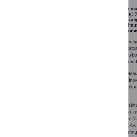
Ilgaamžes sveikatinimo 
įvairių pasaulio šalių: 
„Sveikatingumo pažanga
apie mokslinius tyrimu
dalijosi savo įžvalgomi
Daugiau nei 30 pranešėjų 
dėmesio skirta sveikatos
aktyvumo nauda, mitybos 
būdus. Kalbėta apie med
„Džiaugiamės, jog pasaul
sveiką gyvenseną ir inovac
Druskininkų, kaip tarpta
Malinauskas.
Konferencijoje pranešimus
Molekulinės biologijos ka
Gary Gellerman, Shiri N
medicinos instituto, JAV
instituto mokslinių tyrim