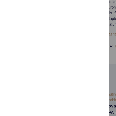
pasaulio technologijomis.
sveikatinimo procedūrom
jų sveikatos duomenis. S
kartu šie duomenys taptų
kurortas, jungiantis natū
Daugiau nuotraukų rasite
Dalintis soc. tinkluose:
SUSIJUSIOS NAUJIENOS
2025-10-
Tarptautin
14
bendradarbi
Druskininkų atstovai
žinias Europos SPA i