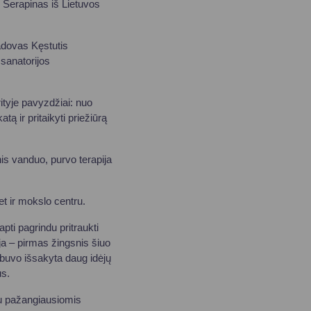
s Serapinas iš Lietuvos
vadovas Kęstutis
sanatorijos
rityje pavyzdžiai: nuo
ą ir pritaikyti priežiūrą
nis vanduo, purvo terapija
et ir mokslo centru.
apti pagrindu pritraukti
ja – pirmas žingsnis šiuo
 buvo išsakyta daug idėjų
us.
 su pažangiausiomis