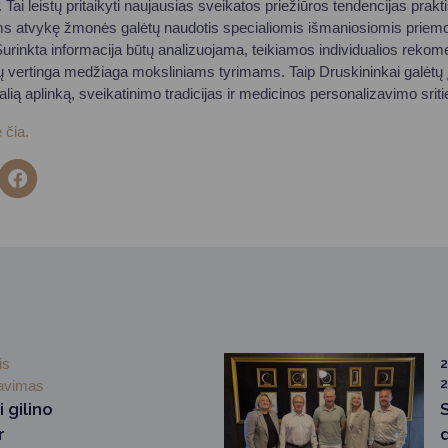
 Tai leistų pritaikyti naujausias sveikatos priežiūros tendencijas prakt
s atvykę žmonės galėtų naudotis specialiomis išmaniosiomis priemo
urinkta informacija būtų analizuojama, teikiamos individualios reko
 vertinga medžiaga moksliniams tyrimams. Taip Druskininkai galėtų įsi
ralią aplinką, sveikatinimo tradicijas ir medicinos personalizavimo sriti
 čia.
is
2
avimas
 gilino
r