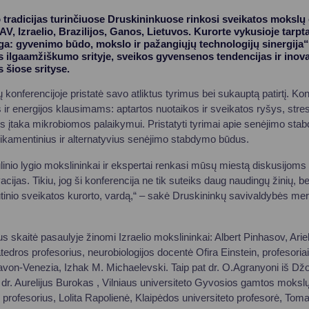
tradicijas turinčiuose Druskininkuose rinkosi sveikatos mokslų e
JAV, Izraelio, Brazilijos, Ganos, Lietuvos. Kurorte vykusioje tarpt
: gyvenimo būdo, mokslo ir pažangiųjų technologijų sinergija“ 
s ilgaamžiškumo srityje, sveikos gyvensenos tendencijas ir inova
s šiose srityse.
konferencijoje pristatė savo atliktus tyrimus bei sukauptą patirtį. Ko
 ir energijos klausimams: aptartos nuotaikos ir sveikatos ryšys, stres
įtaka mikrobiomos palaikymui. Pristatyti tyrimai apie senėjimo stabd
ikamentinius ir alternatyvius senėjimo stabdymo būdus.
inio lygio mokslininkai ir ekspertai renkasi mūsų miestą diskusijom
ijas. Tikiu, jog ši konferencija ne tik suteiks daug naudingų žinių, bet
utinio sveikatos kurorto, vardą,“ – sakė Druskininkų savivaldybės me
 skaitė pasaulyje žinomi Izraelio mokslininkai: Albert Pinhasov, Ariel
tedros profesorius, neurobiologijos docentė Ofira Einstein, profesoriai
avon-Venezia, Izhak M. Michaelevski. Taip pat dr. O.Agranyoni iš D
, dr. Aurelijus Burokas , Vilniaus universiteto Gyvosios gamtos moks
ų profesorius, Lolita Rapolienė, Klaipėdos universiteto profesorė, Toma