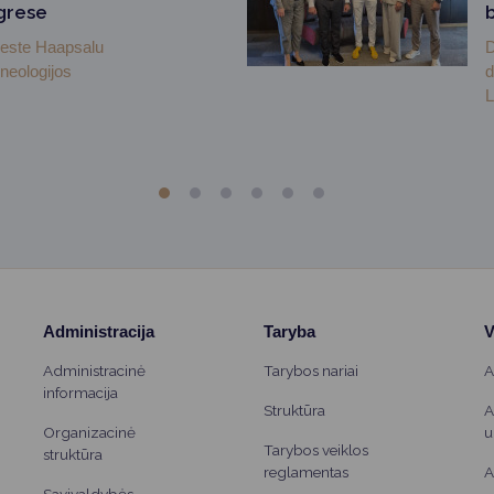
grese
mieste Haapsalu
D
neologijos
d
L
Administracija
Taryba
V
Administracinė
Tarybos nariai
A
informacija
Struktūra
A
Organizacinė
u
Tarybos veiklos
struktūra
reglamentas
A