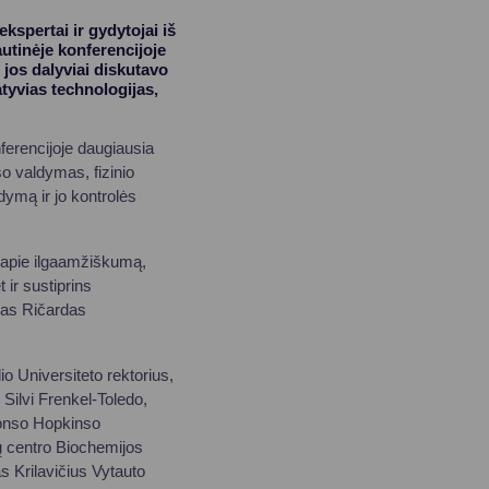
kspertai ir gydytojai iš
autinėje konferencijoje
jos dalyviai diskutavo
tyvias technologijas,
nferencijoje daugiausia
o valdymas, fizinio
ymą ir jo kontrolės
s apie ilgaamžiškumą,
 ir sustiprins
ras Ričardas
io Universiteto rektorius,
 Silvi Frenkel-Toledo,
žonso Hopkinso
lų centro Biochemijos
s Krilavičius Vytauto