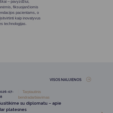
iškai – pavyzdžiui,
nėmis, fiksuojančiomis
mendacijos pacientams, o
tvirtinti kaip inovatyvus
es technologijas.
VISOS NAUJIENOS
026-07-
Tarptautinis
28
bendradarbiavimas
Susitikime su diplomatu – apie
dar platesnes