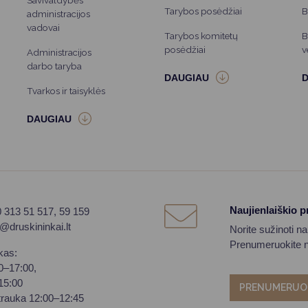
Savivaldybės
Tarybos posėdžiai
B
administracijos
vadovai
Tarybos komitetų
B
posėdžiai
v
Administracijos
darbo taryba
Tvarkos ir taisyklės
Naujienlaiškio 
0 313 51 517, 59 159
o@druskininkai.lt
Norite sužinoti n
Prenumeruokite na
kas:
00–17:00,
–15:00
PRENUMERUO
trauka 12:00–12:45