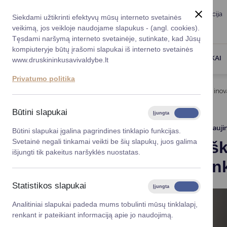
Taryba
Meras
Administracija
Siekdami užtikrinti efektyvų mūsų interneto svetainės
Karjera
DUK
veikimą, jos veikloje naudojame slapukus - (angl. cookies).
Registruokitės priėmi
Administracin
Tęsdami naršymą interneto svetainėje, sutinkate, kad Jūsų
kompiuteryje būtų įrašomi slapukai iš interneto svetainės
Darbotvarkė
Savivaldybės 
PASLAUGOS
DRUSKININKAI
www.druskininkusavivaldybe.lt
vadovai
Kontaktai
Privatumo politika
Planavimo do
Titulinis
Naujienos
Ilgaamžiškumo paslaptys ir inova
Vicemerai
Korupcijos pre
Būtini slapukai
Įjungta
Išjungta
Mero patarėja
Viešieji pirkim
2025-09-11
Atnauji
Būtini slapukai įgalina pagrindines tinklapio funkcijas.
Svetainė negali tinkamai veikti be šių slapukų, juos galima
Ilgaamžišk
Lygios galim
išjungti tik pakeitus naršyklės nuostatas.
mokslinink
Savivaldybės
projektai
Statistikos slapukai
Įjungta
Išjungta
Finansų valdym
Analitiniai slapukai padeda mums tobulinti mūsų tinklalapį,
renkant ir pateikiant informaciją apie jo naudojimą.
Organizacinė 