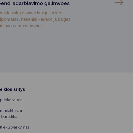
bendradarbiavimo galimybes
ruskininkų savivaldybėje lankėsi
iplomatas, neseniai kadenciją baigęs
ietuvos ambasadorius...
eiklos sritys
plinkosauga
rchitektūra ir
rbanistika
tliekų tvarkymas