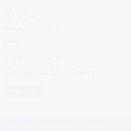
Darbo laikas:
I–IV 08:00–17:00,
V 08:00–15:00
Pietų pertrauka 12:00–12:45
Naujienlaiškio prenumerata
Norite sužinoti naujienas pirmieji, apie jas paskelbus
mūsų svetainėje? Prenumeruokite naujienlaiškį.
PRENUMERUOTI
Visos teisės saugomos. © Druskininkų savivaldybės