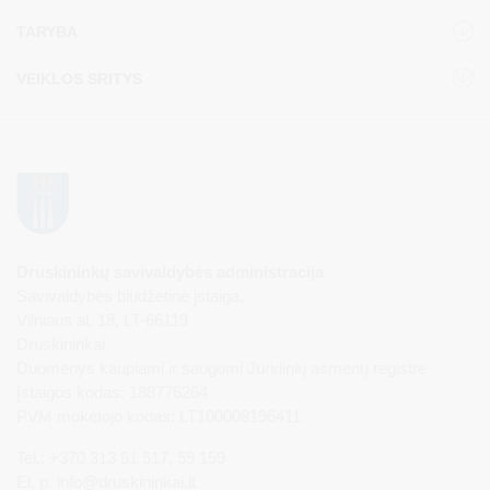
TARYBA
VEIKLOS SRITYS
Druskininkų savivaldybės administracija
Savivaldybės biudžetinė įstaiga,
Vilniaus al. 18, LT-66119
Druskininkai
Duomenys kaupiami ir saugomi Juridinių asmenų registre
Įstaigos kodas: 188776264
PVM mokėtojo kodas: LT100008196411
Tel.: +370 313 51 517, 59 159
El. p.
info@druskininkai.lt