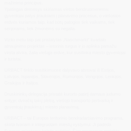
mažinimo principus.
Ypatingas dėmesys skiriamas vietos bendruomenėms:
gyventojai patys įtraukiami į planavimo procesus, o viešosios
erdvės kuriamos taip, kad būtų patogios tiek vaikams, tiek
senjorams, tiek žmonėms su negalia.
Vizito metu taip pat pristatytas „Naschmarkt“ kvartalo
atnaujinimo projektas – istorinis turgus ir jo aplinka pamažu
virsta atvira, žalia viešąja erdve, kur susitinka miesto gyventojai
ir turistai.
URBACT tinklo susitikimuose dalyvavo atstovai iš Estijos,
Latvijos, Ispanijos, Slovėnijos, Rumunijos, Vengrijos, Lenkijos,
Graikijos ir Italijos.
Druskininkų delegacija pristatė kurorto patirtį darnaus judumo
srityje: dviračių takų plėtrą, viešojo transporto pertvarką ir
gyventojų įtraukimą į miesto planavimą.
URBACT – tai Europos teritorinio bendradarbiavimo programa,
skirta tvariam ir integruotam miestų vystymui. Ji padeda
Europos miestams keistis patirtimi. Šios programos projekte