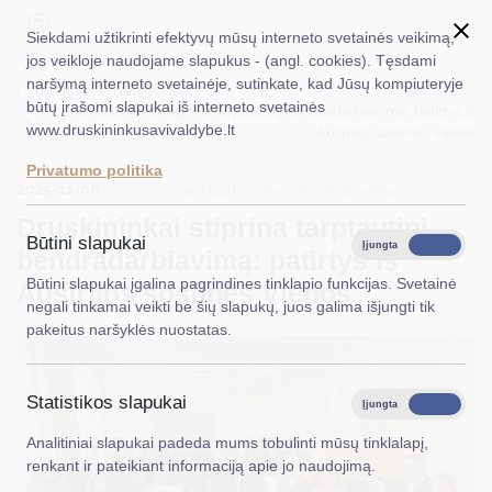
Siekdami užtikrinti efektyvų mūsų interneto svetainės veikimą,
jos veikloje naudojame slapukus - (angl. cookies). Tęsdami
naršymą interneto svetainėje, sutinkate, kad Jūsų kompiuteryje
EN
Ieškoti...
Titulinis
Naujienos
būtų įrašomi slapukai iš interneto svetainės
Druskininkai stiprina tarptautinį bendradarbiavimą: patirtys iš
www.druskininkusavivaldybe.lt
Austrijos sostinės Vienos
Taryba
Privatumo politika
2025-11-06
Meras
Tarptautinis bendradarbiavimas
Druskininkai stiprina tarptautinį
Administracija
Būtini slapukai
Įjungta
Išjungta
bendradarbiavimą: patirtys iš
Veiklos sritys
Būtini slapukai įgalina pagrindines tinklapio funkcijas. Svetainė
Austrijos sostinės Vienos
negali tinkamai veikti be šių slapukų, juos galima išjungti tik
Teisinė informacija
pakeitus naršyklės nuostatas.
Struktūra ir kontaktinė informacija
Statistikos slapukai
Karjera
Įjungta
Išjungta
Analitiniai slapukai padeda mums tobulinti mūsų tinklalapį,
DUK
renkant ir pateikiant informaciją apie jo naudojimą.
PASLAUGOS