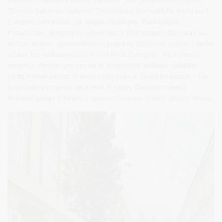
“Darnus judumas visiems“ Druskininkų savivaldybė kartu su 9
Europos partneriais (iš Italijos, Graikijos, Portugalijos,
Prancūzijos, Bulgarijos, Slovėnijos ir Rumunijos) dalyvauja jau
trečius metus . Įgyvendindami projektą, partneriai vyksta į darbo
vizitus bei mokomuosius susitikimus Europoje. Mokomasis
renginys Vienoje yra vienas iš programos patirties sklaidos
vizitų.Pernai vienas iš tokių vizitų vyko ir Druskininkuose – čia
buvo priimti projekto partneriai iš įvairių Europos miestų,
dalintasi gerąja patirtimi ir aptartos tvaraus miesto plėtros idėjos.