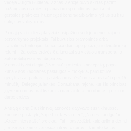
vedėja Jurgita Rudienė. Vizitas Vienoje buvo skirtas pažinti
pažangiausius miesto planavimo sprendimus, pasisemti
gerosios praktikos ir užmegzti bendradarbiavimo ryšius su kitų
šalių savivaldybėmis.
Pirmąją vizito dieną dalyviai susipažino su trijų Vienos rajonų
pertvarkymo projektais. Tai buvusios pramoninės arba
tranzitinės teritorijos, kurios šiandien tapo pėsčiųjų ir dviratininkų
rojumi – žaliosios erdvės čia jungiasi su viešuoju transportu, o
automobilių eismas ribojamas.
Viena aktyviai diegia „15 minučių miesto“ koncepciją, pagal
kurią visos kasdienės paslaugos – mokykla, parduotuvė,
gydytojas ar parkas – pasiekiamos pėsčiomis ar dviračiu per 15
minučių. Delegacija lankėsi Donaukanal rajone, kur šis principas
įgyvendinamas praktiškai: čia darniai dera mobilumas, poilsio ir
darbo erdvės.
Antrąją dieną Druskininkų atstovės dalyvavo susitikimuose,
kuriuose pristatyti „Superblock Favoriten“, „Neues Landgut“ ir
„Argentinierstraße“ projektai. Tai – pavyzdžiai, kaip galima derinti
įtraukaus dizaino, žaliosios infrastruktūros ir klimato kaitos