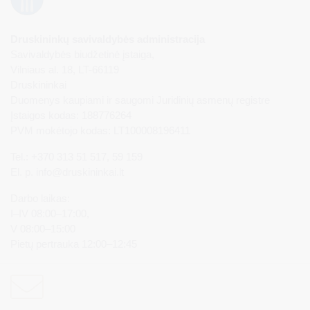
Druskininkų savivaldybės administracija
Savivaldybės biudžetinė įstaiga,
Vilniaus al. 18, LT-66119
Druskininkai
Duomenys kaupiami ir saugomi Juridinių asmenų registre
Įstaigos kodas: 188776264
PVM mokėtojo kodas: LT100008196411
Tel.: +370 313 51 517, 59 159
El. p.
info@druskininkai.lt
Darbo laikas:
I–IV 08:00–17:00,
V 08:00–15:00
Pietų pertrauka 12:00–12:45