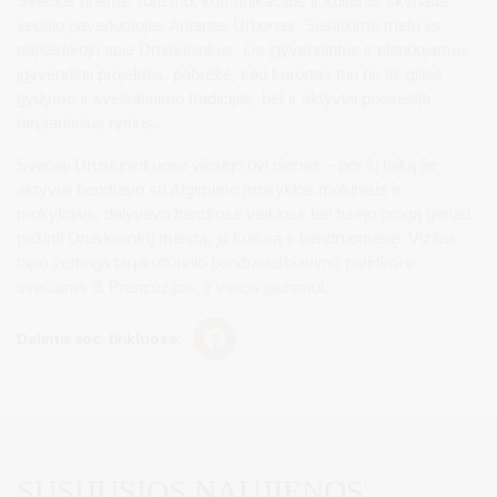
Svečius priėmė Turizmo, komunikacijos ir kultūros skyriaus
vedėjo pavaduotojas Antanas Urbonas. Susitikimo metu jis
papasakojo apie Druskininkus, čia įgyvendintus ir planuojamus
įgyvendinti projektus, pabrėžė, kad kurortas turi ne tik gilias
gydymo ir sveikatinimo tradicijas, bet ir aktyviai puoselėja
tarptautinius ryšius.
Svečiai Druskininkuose viešėjo dvi dienas – per šį laiką jie
aktyviai bendravo su Atgimimo mokyklos mokiniais ir
mokytojais, dalyvavo bendrose veiklose bei turėjo progą geriau
pažinti Druskininkų miestą, jo kultūrą ir bendruomenę. Vizitas
tapo vertinga tarpkultūrinio bendradarbiavimo patirtimi ir
svečiams iš Prancūzijos, ir vietos jaunimui.
Dalintis soc. tinkluose:
SUSIJUSIOS NAUJIENOS