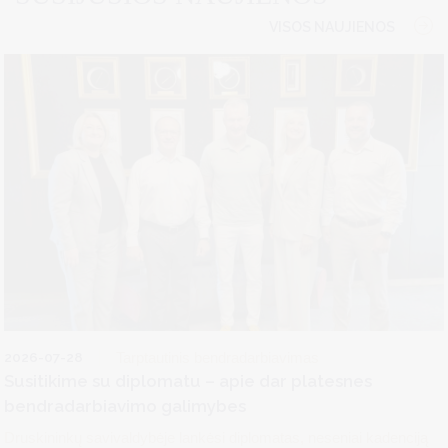
VISOS NAUJIENOS
2026-07-28
Tarptautinis bendradarbiavimas
Susitikime su diplomatu – apie dar platesnes
bendradarbiavimo galimybes
Druskininkų savivaldybėje lankėsi diplomatas, neseniai kadenciją