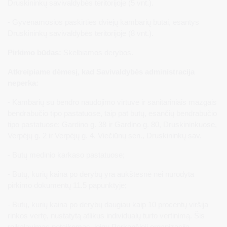
Druskininkų savivaldybės teritorijoje (5 vnt.).
- Gyvenamosios paskirties dviejų kambarių butai, esantys
Druskininkų savivaldybės teritorijoje (8 vnt.).
Pirkimo būdas:
Skelbiamos derybos.
Atkreipiame dėmesį, kad Savivaldybės administracija
neperka:
- Kambarių su bendro naudojimo virtuve ir sanitariniais mazgais
bendrabučio tipo pastatuose, taip pat butų, esančių bendrabučio
tipo pastatuose: Gardino g. 38 ir Gardino g. 80, Druskininkuose,
Verpėjų g. 2 ir Verpėjų g. 4, Viečiūnų sen., Druskininkų sav.
- Butų medinio karkaso pastatuose;
- Butų, kurių kaina po derybų yra aukštesnė nei nurodyta
pirkimo dokumentų 11.5 papunktyje;
- Butų, kurių kaina po derybų daugiau kaip 10 procentų viršija
rinkos vertę, nustatytą atlikus individualų turto vertinimą. Šis
reikalavimas netaikomas, jeigu Perkančioji organizacija