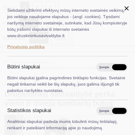
✖
A
Šriftas:
A
A
Siekdami užtikrinti efektyvų mūsų interneto svetainės veikimą,
jos veikloje naudojame slapukus - (angl. cookies). Tęsdami
Fonas:
Baltas
Juoda
naršymą interneto svetainėje, sutinkate, kad Jūsų kompiuteryje
EN
Ieškoti...
būtų įrašomi slapukai iš interneto svetainės
www.druskininkusavivaldybe.lt
Iliustracijos:
Rodyti
Slėpti
Taryba
Privatumo politika
*}
Meras
Titulinis
Naujienos
Administracija
Būtini slapukai
Druskininkų savivaldybė perka vieno ir dviejų kambarių butus
Įjungta
Išjungta
Veiklos sritys
Būtini slapukai įgalina pagrindines tinklapio funkcijas. Svetainė
2025-05-21
Atnaujinimo data: 2025-05-22
Būstas
negali tinkamai veikti be šių slapukų, juos galima išjungti tik
Teisinė informacija
pakeitus naršyklės nuostatas.
Druskininkų savivaldybė perka
Struktūra ir kontaktinė informacija
vieno ir dviejų kambarių butus
Statistikos slapukai
Karjera
Įjungta
Išjungta
Analitiniai slapukai padeda mums tobulinti mūsų tinklalapį,
DUK
renkant ir pateikiant informaciją apie jo naudojimą.
PASLAUGOS