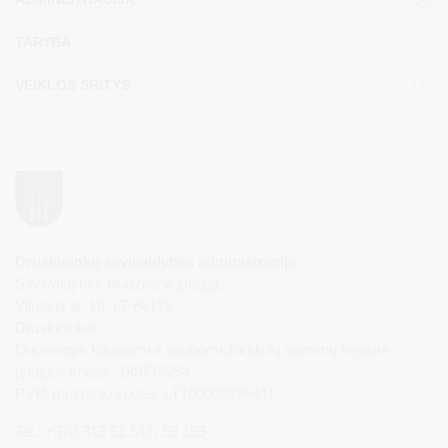
TARYBA
VEIKLOS SRITYS
Druskininkų savivaldybės administracija
Savivaldybės biudžetinė įstaiga,
Vilniaus al. 18, LT-66119
Druskininkai
Duomenys kaupiami ir saugomi Juridinių asmenų registre
Įstaigos kodas: 188776264
PVM mokėtojo kodas: LT100008196411
Tel.: +370 313 51 517, 59 159