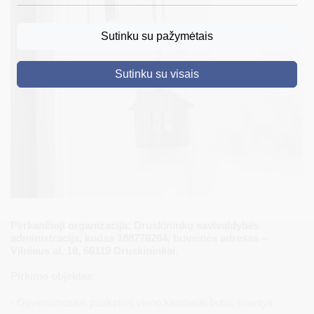
DRUSKININKAI
Sutinku su pažymėtais
SKELBIMAI
Sutinku su visais
TURIZMAS
VERSLAS
PROJEKTAI
ŠVIETIMAS
REGISTRACIJA
RENGINIAI
Perkančioji organizacija: Druskininkų savivaldybės
administracija, kodas 188776264, buveinės adresas –
Vilniaus al. 18, 66119 Druskininkai.
Pirkimo objektas:
- Gyvenamosios paskirties vieno kambario butai, esantys