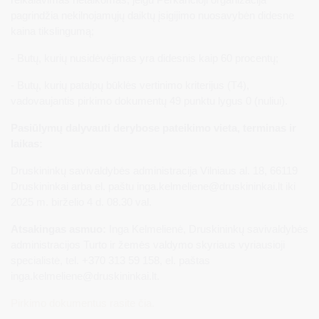
pagrindžia nekilnojamųjų daiktų įsigijimo nuosavybėn didesne
kaina tikslingumą;
- Butų, kurių nusidėvėjimas yra didesnis kaip 60 procentų;
- Butų, kurių patalpų būklės vertinimo kriterijus (T4),
vadovaujantis pirkimo dokumentų 49 punktu lygus 0 (nuliui).
Pasiūlymų dalyvauti derybose pateikimo vieta, terminas ir
laikas:
Druskininkų savivaldybės administracija Vilniaus al. 18, 66119
Druskininkai arba el. paštu
inga.kelmeliene@druskininkai.lt
iki
2025 m. birželio 4 d. 08.30 val.
Atsakingas asmuo:
Inga Kelmelienė, Druskininkų savivaldybės
administracijos Turto ir žemės valdymo skyriaus vyriausioji
specialistė, tel. +370 313 59 158, el. paštas
inga.kelmeliene@druskininkai.lt
.
Pirkimo dokumentus rasite čia.