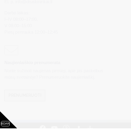
El. p.
info@druskininkai.lt
Darbo laikas:
I–IV 08:00–17:00,
V 08:00–15:00
Pietų pertrauka 12:00–12:45
Naujienlaiškio prenumerata
Norite sužinoti naujienas pirmieji, apie jas paskelbus
mūsų svetainėje? Prenumeruokite naujienlaiškį.
PRENUMERUOTI
BDAR
Visos teisės saugomos. © Druskininkų savivaldybės