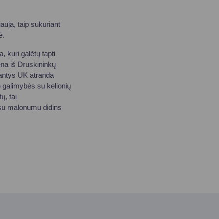
auja, taip sukuriant
ė.
a, kuri galėtų tapti
ena iš Druskininkų
nantys UK atranda
o galimybės su kelionių
ų, tai
 su malonumu didins