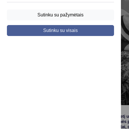
Sutinku su pažymėtais
Sutinku su visais
Per pastarąjį pusmetį 
verslo bendruomenės pe
įvykę abipusiai vizitai,