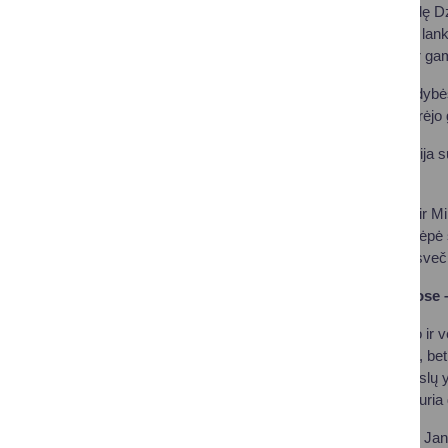
puoselėja didelę meilę D
Ranger, jau ne kartą lank
unikaliais objektais ir ga
Druskininkų savivaldybės 
Lordų rūmuose, ir turėj
Druskininkų delegacija s
bendruomenėmis.
Renginyje dalyvavo ir Mi
Druskininkais ir neslėpė 
greitu laiku atvykti į sveč
Druskininkų planuose –
Druskininkų Turizmo ir v
svarbu ne tik pradėti, be
mūsų ir užsienio verslų y
naujas idėjas, o tai kuria
Pasak S. Uscilaitės- Janči