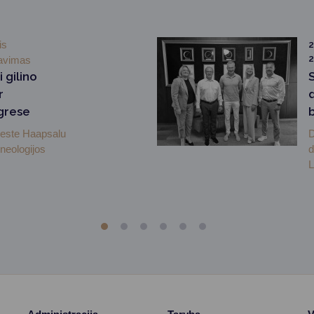
is
2
avimas
 gilino
r
grese
mieste Haapsalu
D
neologijos
d
L