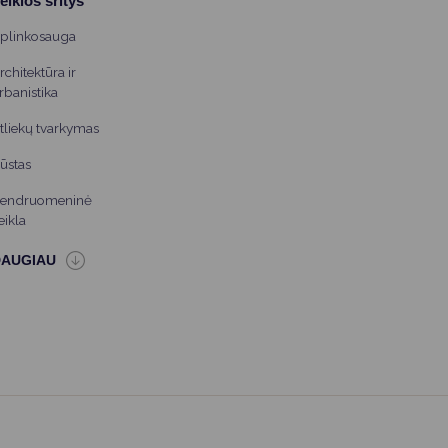
eiklos sritys
plinkosauga
rchitektūra ir
rbanistika
tliekų tvarkymas
ūstas
endruomeninė
eikla