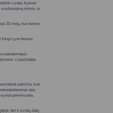
oktinis Lordas Kulveer
ė susižavėjimą miestu, jo
ius 20 metų, kuri lankėsi
 Kings Lynn lietuvių
uvo pasidomėjusi
atyvomis, ir pasižadėjo
ančiulienė pabrėžia, kad
„Bendradarbiavimas tarp
 vystyti partnerystes,
joje, bet ir su kitų šalių