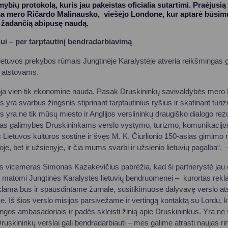
bių protokolą, kuris jau pakeistas oficialia sutartimi. Praėjusią
a mero Ričardo Malinausko, viešėjo Londone, kur aptarė būsimu
, žadančią abipusę naudą.
ui – per tarptautinį bendradarbiavimą
etuvos prekybos rūmais Jungtinėje Karalystėje atveria reikšmingas 
o atstovams.
boja vien tik ekonomine nauda. Pasak Druskininkų savivaldybės mero
 yra svarbus žingsnis stiprinant tarptautinius ryšius ir skatinant turiz
 yra ne tik mūsų miesto ir Anglijos verslininkų draugiško dialogo rezu
ujas galimybes Druskininkams verslo vystymo, turizmo, komunikacijos 
Lietuvos kultūros sostinė ir švęs M. K. Čiurlionio 150-asias gimimo m
oje, bet ir užsienyje, ir čia mums svarbi ir užsienio lietuvių pagalba“
s vicemeras Simonas Kazakevičius pabrėžia, kad ši partnerystė jau 
ai matomi Jungtinės Karalystės lietuvių bendruomenei – kurortas rek
lama bus ir spausdintame žurnale, susitikimuose dalyvavę verslo ats
. Iš šios verslo misijos parsivežame ir vertingą kontaktą su Lordu, k
gos ambasadoriais ir padės skleisti žinią apie Druskininkus. Yra ne
ruskininkų verslai gali bendradarbiauti – mes galime atrasti naujas r