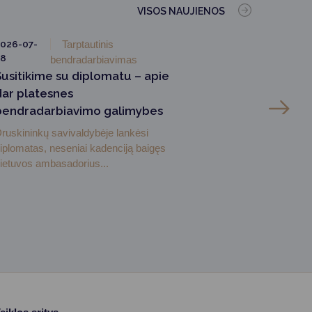
VISOS NAUJIENOS
026-07-
Tarptautinis
28
bendradarbiavimas
Susitikime su diplomatu – apie
dar platesnes
bendradarbiavimo galimybes
ruskininkų savivaldybėje lankėsi
iplomatas, neseniai kadenciją baigęs
ietuvos ambasadorius...