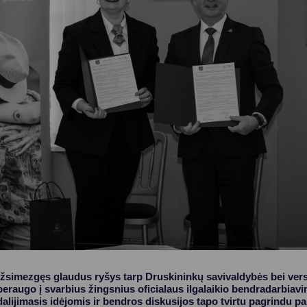
Vartotojų teisių apsauga
Pranešėjų apsauga
Asmens duomenų apsauga
užsimezgęs glaudus ryšys tarp Druskininkų savivaldybės bei versl
raugo į svarbius žingsnius oficialaus ilgalaikio bendradarbiavim
 dalijimasis idėjomis ir bendros diskusijos tapo tvirtu pagrindu pa