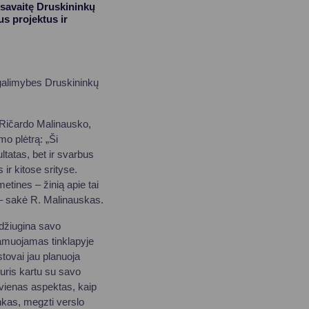
 savaitę Druskininkų
s projektus ir
galimybes Druskininkų
 Ričardo Malinausko,
mo plėtrą: „Ši
ltatas, bet ir svarbus
ir kitose srityse.
etines – žinią apie tai
, – sakė R. Malinauskas.
džiugina savo
lamuojamas tinklapyje
tovai jau planuoja
uris kartu su savo
 vienas aspektas, kaip
inkas, megzti verslo