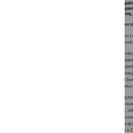
bendradarbiavimo galimy
delegacija, vadovaujam
sustiprino partnerystę
Naujos galimybės versl
Bendradarbiavimas su Li
savivaldybei ir jos versl
Ši partnerystė neapsiri
bendradarbiavimo sutartis
bendradarbiavimo sutartis
žingsnis, atveriantis na
Kitąmet Druskininkai bus 
skleidžiame ne tik Lietuv
Druskininkų savivaldybė
rezultatais. „Druskinink
www.londoniete.com, rek
atostogas Druskininkuose
žmona taps Kurorto sąjun
Jungtinės Karalystės ir D