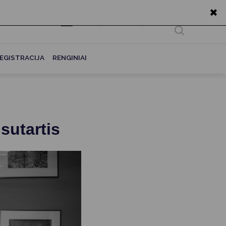
✖
EN
Ieškoti...
EGISTRACIJA
RENGINIAI
sutartis