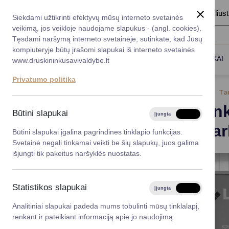
A
Šriftas:
A
A
Fonas:
Baltas
Juoda
Ilius
Taryba
Meras
Administracija
Siekdami užtikrinti efektyvų mūsų interneto svetainės
Karjera
DUK
veikimą, jos veikloje naudojame slapukus - (angl. cookies).
*}
Registruokitės priėmi
Administracin
Tęsdami naršymą interneto svetainėje, sutinkate, kad Jūsų
kompiuteryje būtų įrašomi slapukai iš interneto svetainės
Titulinis
Naujienos
Druskininkų ir Anglijos verslini
Darbotvarkė
Savivaldybės 
PASLAUGOS
DRUSKININKAI
www.druskininkusavivaldybe.lt
vadovai
Kontaktai
Privatumo politika
Planavimo do
2024-11-27
Ta
Vicemerai
Druskinink
Korupcijos pre
Būtini slapukai
Įjungta
Išjungta
Mero patarėja
bendradarb
Viešieji pirkim
Būtini slapukai įgalina pagrindines tinklapio funkcijas.
Svetainė negali tinkamai veikti be šių slapukų, juos galima
Lygios galim
išjungti tik pakeitus naršyklės nuostatas.
Savivaldybės
projektai
Statistikos slapukai
Įjungta
Išjungta
Finansų valdym
Analitiniai slapukai padeda mums tobulinti mūsų tinklalapį,
renkant ir pateikiant informaciją apie jo naudojimą.
Organizacinė 