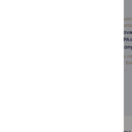
SUSIJUSIOS NAUJIENOS
2025-10-
Tarptautin
14
bendradarbi
Druskininkų atstovai
žinias Europos SPA i
sveikatingumo kon
Spalio 8–10 d. Estijos 
vyko Europos SPA ir Bal
kongresas, žymintis...