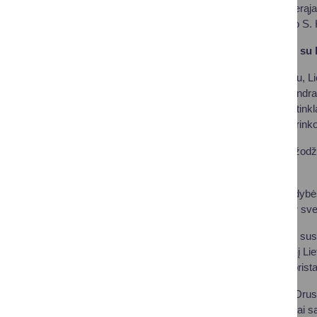
kontaktus, dalintis gerąja 
gyventi,“ – pažymėjo S.
Londone – pažintis su l
Vizito į Londoną metu, L
pasirašyta oficiali bendra
organizuoti bendrus tinkl
žinomumą užsienio rink
Forume sveikinimo žodžiu
Laura Budrienė.
Druskininkų savivaldybė
darbostogų, poilsio ir sv
Renginio metu ne tik sus
kalbėta apie grįžimą į Li
renginio dalyviams prist
Verslo misjos metu Drusk
užmegzti diplomatiniai sa