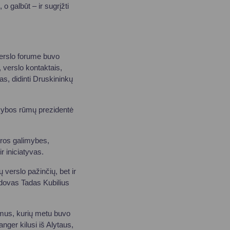
 o galbūt – ir sugrįžti
verslo forume buvo
, verslo kontaktais,
as, didinti Druskininkų
ekybos rūmų prezidentė
tros galimybes,
r iniciatyvas.
verslo pažinčių, bet ir
vadovas Tadas Kubilius
ūmus, kurių metu buvo
nger kilusi iš Alytaus,