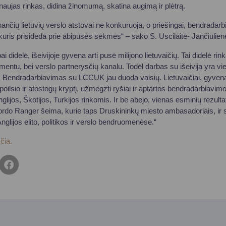
ia naujas rinkas, didina žinomumą, skatina augimą ir plėtrą.
nčių lietuvių verslo atstovai ne konkuruoja, o priešingai, bendradarbi
į, kuris prisideda prie abipusės sėkmės“ – sako S. Uscilaitė- Jančiulien
i didelė, išeivijoje gyvena arti pusė milijono lietuvaičių. Tai didelė rink
entu, bei verslo partnerysčių kanalu. Todėl darbas su išeivija yra vi
. Bendradarbiavimas su LCCUK jau duoda vaisių. Lietuvaičiai, gyve
oilsio ir atostogų kryptį, užmegzti ryšiai ir aptartos bendradarbiavim
glijos, Škotijos, Turkijos rinkomis. Ir be abejo, vienas esminių rezultat
rdo Ranger šeima, kurie taps Druskininkų miesto ambasadoriais, ir
lijos elito, politikos ir verslo bendruomenėse.“
 čia.