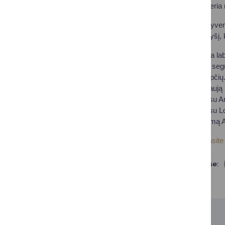
lietuviais, nes tai atver
„Mūsų ir užsienyje gyvena
stipresnį tarptautinį ryš
„Lietuvių diaspora yra laba
Druskininkų turizmo segm
verslumo centro krypčių
Druskininkus kaip naują p
agentūra, kuri dirba su An
bendradarbiavimas su Lo
Druskininkų žinomumą Ang
Nuotraukų galeriją rasite
Dalintis soc. tinkluose: