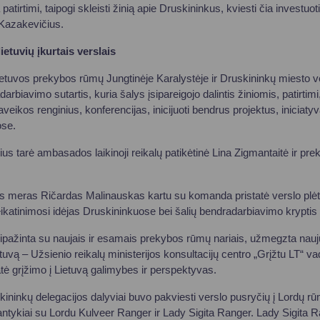
patirtimi, taipogi skleisti žinią apie Druskininkus, kviesti čia investuoti,
 Kazakevičius.
ietuvių įkurtais verslais
ietuvos prekybos rūmų Jungtinėje Karalystėje ir Druskininkų miesto 
darbiavimo sutartis, kuria šalys įsipareigojo dalintis žiniomis, patirtimi
aveikos renginius, konferencijas, inicijuoti bendrus projektus, iniciatyv
ose.
s tarė ambasados laikinoji reikalų patikėtinė Lina Zigmantaitė ir pr
s meras Ričardas Malinauskas kartu su komanda pristatė verslo plė
eikatinimosi idėjas Druskininkuose bei šalių bendradarbiavimo kryptis i
ipažinta su naujais ir esamais prekybos rūmų nariais, užmegzta naujų 
etuvą – Užsienio reikalų ministerijos konsultacijų centro „Grįžtu LT“ 
atė grįžimo į Lietuvą galimybes ir perspektyvas.
ininkų delegacijos dalyviai buvo pakviesti verslo pusryčių į Lordų r
ntykiai su Lordu Kulveer Ranger ir Lady Sigita Ranger. Lady Sigita Ra