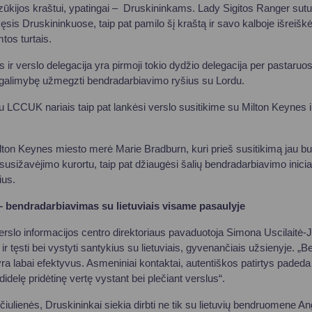
zūkijos kraštui, ypatingai – Druskininkams. Lady Sigitos Ranger sutu
ęsis Druskininkuose, taip pat pamilo šį kraštą ir savo kalboje išreišk
mtos turtais.
ir verslo delegacija yra pirmoji tokio dydžio delegacija per pastaruos
o galimybę užmegzti bendradarbiavimo ryšius su Lordu.
u LCCUK nariais taip pat lankėsi verslo susitikime su Milton Keynes ir
lton Keynes miesto merė Marie Bradburn, kuri prieš susitikimą jau b
susižavėjimo kurortu, taip pat džiaugėsi šalių bendradarbiavimo inici
ius.
 bendradarbiavimas su lietuviais visame pasaulyje
erslo informacijos centro direktoriaus pavaduotoja Simona Uscilaitė-J
t ir tęsti bei vystyti santykius su lietuviais, gyvenančiais užsienyje. 
ra labai efektyvus. Asmeniniai kontaktai, autentiškos patirtys padeda
 didelę pridėtinę vertę vystant bei plečiant verslus“.
ulienės, Druskininkai siekia dirbti ne tik su lietuvių bendruomene Angli