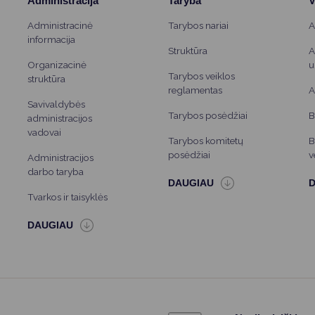
Administracija
Taryba
V
Administracinė
Tarybos nariai
A
informacija
Struktūra
A
Organizacinė
u
Tarybos veiklos
struktūra
reglamentas
A
Savivaldybės
Tarybos posėdžiai
B
administracijos
vadovai
Tarybos komitetų
B
posėdžiai
v
Administracijos
darbo taryba
Tvarkos ir taisyklės