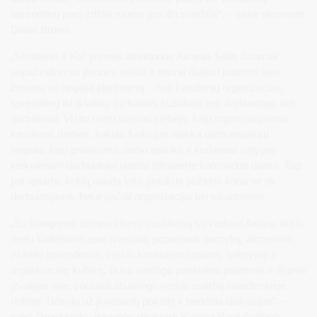
sprendimų pavyzdžiai mums yra itin svarbūs“, – sakė vicemerė
Diana Brown.
„Smiltainis ir Ko“ įmonės direktorius Aivaras Šidla išsamiai
supažindino su įmonės veikla ir atvirai dalijosi patirtimi apie
žmonių su negalia įdarbinimą – nuo kasdienių organizacinių
sprendimų iki iššūkių, su kuriais susiduria tiek darbuotojai, tiek
darbdaviai. Vizito metu svečiai stebėjo, kaip organizuojamas
kasdienis darbas, kokias funkcijas atlieka darbuotojai su
negalia, kaip pritaikoma darbo aplinka ir kuriamos sąlygos
kiekvienam darbuotojui jaustis pilnaverte komandos dalimi. Taip
pat aptarta, kokią naudą toks įtraukus požiūris kuria ne tik
darbuotojams, bet ir pačiai organizacijai bei visuomenei.
„Su kolegomis turėjau įdomų susitikimą su vadovu Aivaru, kurio
metu kalbėjome apie tvarumą, popieriaus gamybą, akmeninio
viršelio sprendimus, verslo konkurencingumą, lyderystę ir
organizacinę kultūrą. Buvo vertinga pasidalinti patirtimis ir išgirsti
įžvalgas apie socialiai atsakingo verslo svarbą šiandieninėje
rinkoje. Dėkoju už įkvepiantį pokalbį ir bendras diskusijas“, –
sakė Druskininkų ligoninės direktorė Evelina Raulušaitienė.