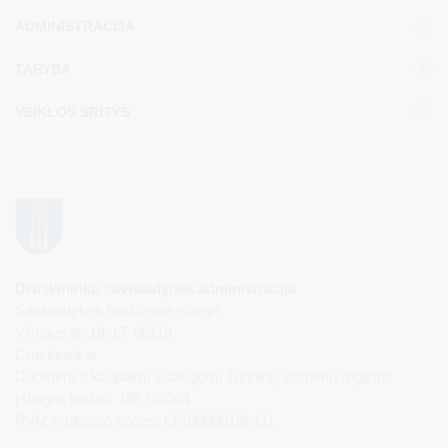
ADMINISTRACIJA
TARYBA
VEIKLOS SRITYS
Druskininkų savivaldybės administracija
Savivaldybės biudžetinė įstaiga,
Vilniaus al. 18, LT-66119
Druskininkai
Duomenys kaupiami ir saugomi Juridinių asmenų registre
Įstaigos kodas: 188776264
PVM mokėtojo kodas: LT100008196411