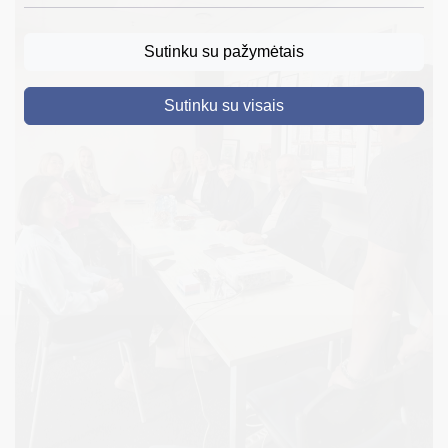
DRUSKININKAI
Sutinku su pažymėtais
SKELBIMAI
Sutinku su visais
TURIZMAS
VERSLAS
PROJEKTAI
ŠVIETIMAS
REGISTRACIJA
RENGINIAI