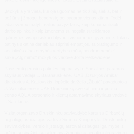
„Mokykla yra vieta, kurioje ugdomas ne tik žinių siekis, bet ir
požiūris į žmogų, bendrystę bei pagarbą vienas kitam. Todėl
labai svarbu matyti realius pavyzdžius, kaip kuriama įtrauki
darbo aplinka ir kaip žmonėms su negalia suteikiamos
galimybės visapusiškai dalyvauti visuomenės gyvenime. Tokios
patirtys skatina dar labiau stiprinti empatijos, supratingumo ir
socialinės atsakomybės vertybes mūsų bendruomenėje“, –
sakė „Atgimimo“ mokyklos vadovė Jolita Petkevičienė.
Pasisemti gerosios patirties taip pat vyko Socialinės paramos
skyriaus vedėja L. Baranauskienė, UAB „Dzūkijos Arnika“
direktorius A. Katilovskis, lopšelio darželio „Žibutė“ pavaduotoja
J. Vaičiulionienė ir UAB Druskininkų sveikatinimo ir poilsio
centro AQUA personalo ir klientų aptarnavimo skyriaus vadovė
I. Salickienė.
Vizitą organizavo Druskininkų savivaldybė kartu su Dirbančių
neįgaliųjų asociacijos vadove Simona Kunigonyte. Druskininkų
savivaldybės, verslo ir įstsaigų atstovai džiaugėsi galimybe iš
arčiau susipažinti su sėkminga žmonių su negalia integravimo į