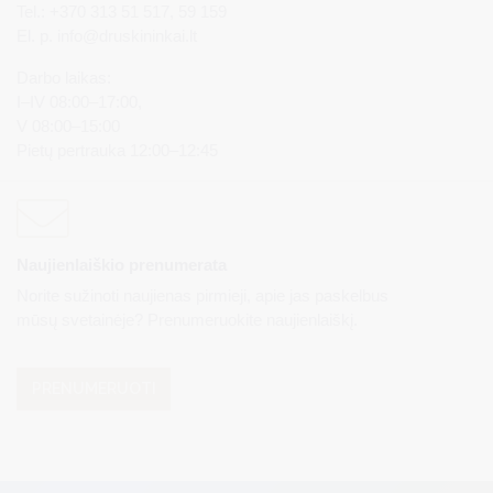
Tel.: +370 313 51 517, 59 159
El. p.
info@druskininkai.lt
Darbo laikas:
I–IV 08:00–17:00,
V 08:00–15:00
Pietų pertrauka 12:00–12:45
Naujienlaiškio prenumerata
Norite sužinoti naujienas pirmieji, apie jas paskelbus
mūsų svetainėje? Prenumeruokite naujienlaiškį.
PRENUMERUOTI