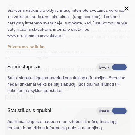
Siekdami užtikrinti efektyvų mūsų interneto svetainės veikimą,
jos veikloje naudojame slapukus - (angl. cookies). Tęsdami
naršymą interneto svetainėje, sutinkate, kad Jūsų kompiuteryje
EN
Ieškoti...
Titulinis
Naujienos
būtų įrašomi slapukai iš interneto svetainės
Druskininkai rengia žmonių su negalia įdarbinimo programą:
www.druskininkusavivaldybe.lt
dėmesys sėkmingai įdarbinimo praktikai
Taryba
Privatumo politika
2026-05-
Atnaujinimo data: 2026-
Meras
Socialinė
08
05-08
parama
Administracija
Būtini slapukai
Druskininkai rengia žmonių su
Įjungta
Išjungta
Veiklos sritys
negalia įdarbinimo programą:
Būtini slapukai įgalina pagrindines tinklapio funkcijas. Svetainė
negali tinkamai veikti be šių slapukų, juos galima išjungti tik
dėmesys sėkmingai įdarbinimo
Teisinė informacija
pakeitus naršyklės nuostatas.
praktikai
Struktūra ir kontaktinė informacija
Statistikos slapukai
Karjera
Įjungta
Išjungta
Analitiniai slapukai padeda mums tobulinti mūsų tinklalapį,
DUK
renkant ir pateikiant informaciją apie jo naudojimą.
PASLAUGOS