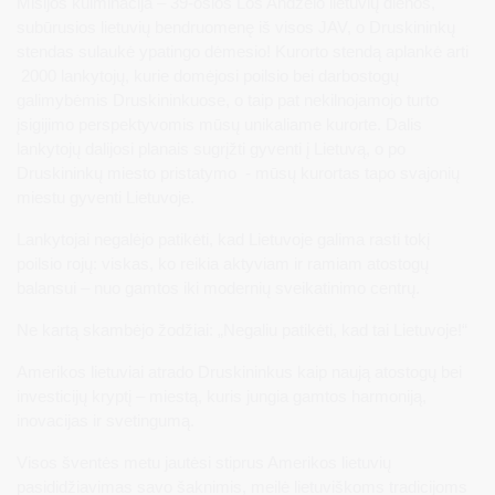
Misijos kulminacija – 39-osios Los Andželo lietuvių dienos,
subūrusios lietuvių bendruomenę iš visos JAV, o Druskininkų
stendas sulaukė ypatingo dėmesio! Kurorto stendą aplankė arti
2000 lankytojų, kurie domėjosi poilsio bei darbostogų
galimybėmis Druskininkuose, o taip pat nekilnojamojo turto
įsigijimo perspektyvomis mūsų unikaliame kurorte. Dalis
lankytojų dalijosi planais sugrįžti gyventi į Lietuvą, o po
Druskininkų miesto pristatymo - mūsų kurortas tapo svajonių
miestu gyventi Lietuvoje.
Lankytojai negalėjo patikėti, kad Lietuvoje galima rasti tokį
poilsio rojų: viskas, ko reikia aktyviam ir ramiam atostogų
balansui – nuo gamtos iki modernių sveikatinimo centrų.
Ne kartą skambėjo žodžiai: „Negaliu patikėti, kad tai Lietuvoje!“
Amerikos lietuviai atrado Druskininkus kaip naują atostogų bei
investicijų kryptį – miestą, kuris jungia gamtos harmoniją,
inovacijas ir svetingumą.
Visos šventės metu jautėsi stiprus Amerikos lietuvių
pasididžiavimas savo šaknimis, meilė lietuviškoms tradicijoms