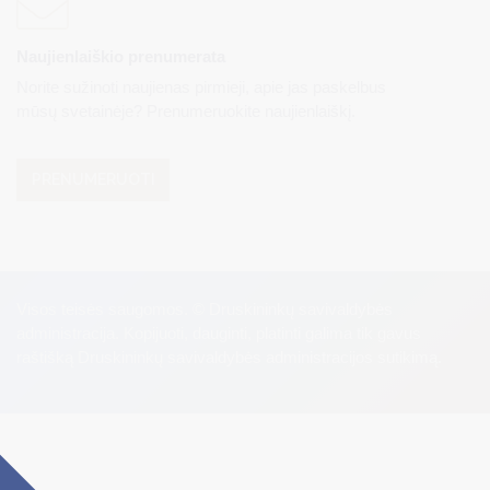
Naujienlaiškio prenumerata
Norite sužinoti naujienas pirmieji, apie jas paskelbus
mūsų svetainėje? Prenumeruokite naujienlaiškį.
PRENUMERUOTI
Visos teisės saugomos. © Druskininkų savivaldybės
administracija. Kopijuoti, dauginti, platinti galima tik gavus
raštišką Druskininkų savivaldybės administracijos sutikimą.