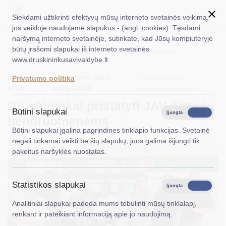
Siekdami užtikrinti efektyvų mūsų interneto svetainės veikimą,
jos veikloje naudojame slapukus - (angl. cookies). Tęsdami
naršymą interneto svetainėje, sutinkate, kad Jūsų kompiuteryje
EN
Ieškoti...
Titulinis
Naujienos
būtų įrašomi slapukai iš interneto svetainės
Druskininkai pristatyti JAV lietuvių bendruomenėms
www.druskininkusavivaldybe.lt
Taryba
2025-
Atnaujinimo data:
Tarptautinis
Privatumo politika
Meras
10-20
2025-10-20
bendradarbiavimas
Druskininkai pristatyti JAV lietuvių
Administracija
Būtini slapukai
Įjungta
Išjungta
bendruomenėms
Veiklos sritys
Būtini slapukai įgalina pagrindines tinklapio funkcijas. Svetainė
negali tinkamai veikti be šių slapukų, juos galima išjungti tik
Teisinė informacija
pakeitus naršyklės nuostatas.
Struktūra ir kontaktinė informacija
Statistikos slapukai
Karjera
Įjungta
Išjungta
Analitiniai slapukai padeda mums tobulinti mūsų tinklalapį,
DUK
renkant ir pateikiant informaciją apie jo naudojimą.
PASLAUGOS