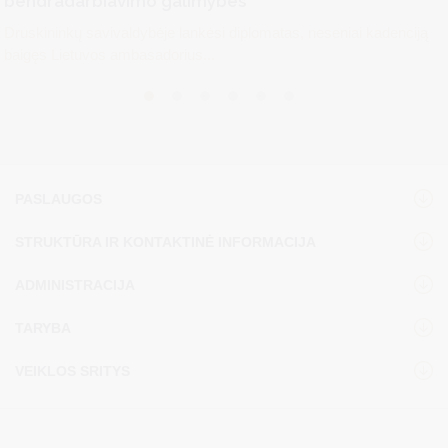
bendradarbiavimo galimybes
Druskininkų savivaldybėje lankėsi diplomatas, neseniai kadenciją
baigęs Lietuvos ambasadorius...
PASLAUGOS
STRUKTŪRA IR KONTAKTINĖ INFORMACIJA
ADMINISTRACIJA
TARYBA
VEIKLOS SRITYS