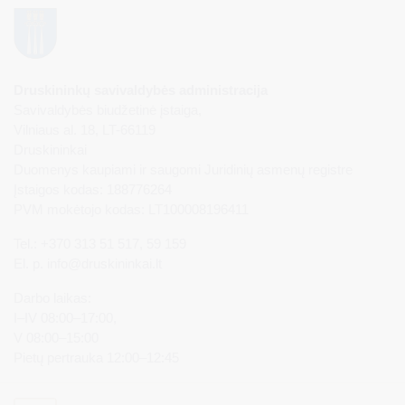
Druskininkų savivaldybės administracija
Savivaldybės biudžetinė įstaiga,
Vilniaus al. 18, LT-66119
Druskininkai
Duomenys kaupiami ir saugomi Juridinių asmenų registre
Įstaigos kodas: 188776264
PVM mokėtojo kodas: LT100008196411
Tel.: +370 313 51 517, 59 159
El. p.
info@druskininkai.lt
Darbo laikas:
I–IV 08:00–17:00,
V 08:00–15:00
Pietų pertrauka 12:00–12:45