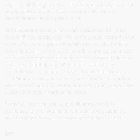
ir noras išlaikyti ryšį su Tėvyne. Džiaugiamės, kad galėjome būti
šios nuostabios šventės dalimi ir dar kartą priminti, kad
Druskininkai – vieta, kur gera sugrįžti!
Didžiulė padėka – mūsų bičiulei Vitai Gailiūnaitei, kuri lydėjo
Druskininkų delegaciją visos misijos metu, padėjo suburti vietos
bendruomenes, suorganizuoti susitikimus, jos dėka ši misija
vyko sklandžiai ir sėkmingai. Taip pat dėkojame daugiau nei 20
metų JAV gyvenantiems druskininkiečiams Aurimui Bieliauskui
ir Rolandui Dabrukui, kurie šiltai priėmė delegaciją savo
miestuose, dalijosi patirtimi ir skyrė savo laiką susitikimams.
Taip dėkojame mūsų misijos rėmėjams - Druskininkų vandens
parkui Aqua, Grand SPA Lietuva, sanatorija „Eglė“, „Mana Sleep
& Spa” už dovanas Amerikos lietuviams.
Ši misija tik patvirtino, kad Lietuvių diaspora yra didelis
potencialas turizmui skatinti, bei tarptautinių ryšių stiprinimo,
investicijų pritraukimo, gerosios patirties sklaidos kanalas.
JAV