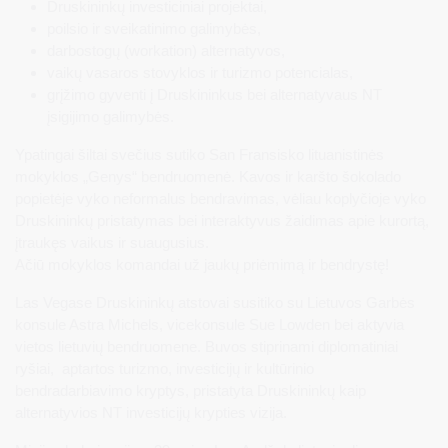
Druskininkų investiciniai projektai,
poilsio ir sveikatinimo galimybės,
darbostogų (workation) alternatyvos,
vaikų vasaros stovyklos ir turizmo potencialas,
grįžimo gyventi į Druskininkus bei alternatyvaus NT
įsigijimo galimybės.
Ypatingai šiltai svečius sutiko San Fransisko lituanistinės
mokyklos „Genys“ bendruomenė. Kavos ir karšto šokolado
popietėje vyko neformalus bendravimas, vėliau koplyčioje vyko
Druskininkų pristatymas bei interaktyvus žaidimas apie kurortą,
įtraukęs vaikus ir suaugusius.
Ačiū mokyklos komandai už jaukų priėmimą ir bendrystę!
Las Vegase Druskininkų atstovai susitiko su Lietuvos Garbės
konsule Astra Michels, vicekonsule Sue Lowden bei aktyvia
vietos lietuvių bendruomene. Buvos stiprinami diplomatiniai
ryšiai, aptartos turizmo, investicijų ir kultūrinio
bendradarbiavimo kryptys, pristatyta Druskininkų kaip
alternatyvios NT investicijų krypties vizija.