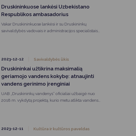
Druskininkuose lankėsi Uzbekistano
Respublikos ambasadorius
Vakar Druskininkuose lankėsi ir su Druskininkų
savivaldybės vadovais ir administracijos specialistais
susitiko Uzbekistano Respublikos ambasadorius
Baltijos šalims Kadambay Sultanov, ambasados
pirmasis sekretorius Akram Chodžajev ir Lietuvos
sporto universiteto juriskonsultas Saulius Valasevičius.
2023-12-12
Savivaldybės ūkis
Druskininkai užtikrina maksimalią
geriamojo vandens kokybę: atnaujinti
vandens gerinimo įrenginiai
UAB „Druskininkų vandenys“ oficialiai užbaigė nuo
2018 m. vykdytą projektą, kurio metu atlikta vandens
gerinimo įrenginių, esančių M. K. Čiurlionio g.,
rekonstrukcija ir įrengti nauji uždaro tipo vandens
nugeležinimo filtrai.
2023-12-11
Kultūra ir kultūros paveldas