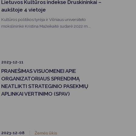
Lietuvos Kultūros indekse Druskininkai –
aukštoje 4 vietoje
Kultūros politikos tyrėja ir Vilniaus universiteto
mokslininkė Kristina Mažeikaitė sudarė 2022 m.
Savivaldybių kultūros indeksą. Šis indeksas sudaromas
jau antrąjį kartą.
2023-12-11
PRANEŠIMAS VISUOMENEI APIE
ORGANIZATORIAUS SPRENDIMĄ
NEATLIKTI STRATEGINIO PASEKMIŲ
APLINKAI VERTINIMO (SPAV)
2023-12-08
Žemės ūkis