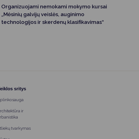
Organizuojami nemokami mokymo kursai
„Mėsinių galvijų veislės, auginimo
technologijos ir skerdenų klasifikavimas“
eiklos sritys
plinkosauga
rchitektūra ir
rbanistika
tliekų tvarkymas