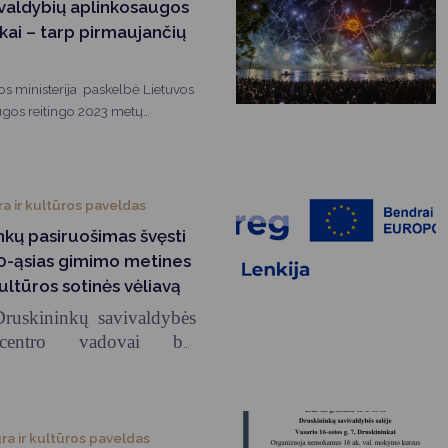
valdybių aplinkosaugos
nkai – tarp pirmaujančių
kos ministerija paskelbė Lietuvos
ugos reitingo 2023 metų
ininkų savivaldybė užėmė
 ir yra tarp Lietuvos savivaldybių
lyderių.
ra ir kultūros paveldas
nkų pasiruošimas švęsti
150-ąsias gimimo metines
kultūros sotinės vėliavą
 Druskininkų savivaldybės
centro vadovai bei
ecialistai susitiko su su
tro pirmininko patarėja
ais Gabriele Žaidyte ir
ateginės komunikacijos
ra ir kultūros paveldas