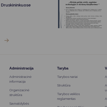
Barbora Karniene.
 Druskininkuose
Administracija
Taryba
V
Administracinė
Tarybos nariai
A
informacija
Struktūra
A
Organizacinė
u
Tarybos veiklos
struktūra
reglamentas
A
Savivaldybės