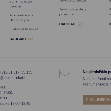
Tarybos posėdžiai
B
administracijos
vadovai
Tarybos komitetų
B
posėdžiai
v
Administracijos
darbo taryba
Tvarkos ir taisyklės
Naujienlaiškio 
0 313 51 517, 59 159
o@druskininkai.lt
Norite sužinoti n
Prenumeruokite na
kas:
00–17:00,
–15:00
PRENUMERUO
trauka 12:00–12:45