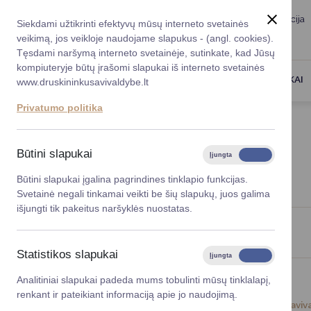
Taryba
Meras
Administracija
Siekdami užtikrinti efektyvų mūsų interneto svetainės
Karjera
DUK
veikimą, jos veikloje naudojame slapukus - (angl. cookies).
Registruokitės priėmi
Administracin
Tęsdami naršymą interneto svetainėje, sutinkate, kad Jūsų
kompiuteryje būtų įrašomi slapukai iš interneto svetainės
Darbotvarkė
Savivaldybės 
PASLAUGOS
DRUSKININKAI
www.druskininkusavivaldybe.lt
vadovai
Kontaktai
Privatumo politika
Planavimo do
Titulinis
Naujienos
Vicemerai
Korupcijos pre
Būtini slapukai
Įjungta
Išjungta
NAUJIENOS
Mero patarėja
Viešieji pirkim
Būtini slapukai įgalina pagrindines tinklapio funkcijas.
Svetainė negali tinkamai veikti be šių slapukų, juos galima
Lygios galim
išjungti tik pakeitus naršyklės nuostatas.
Savivaldybės
Viso įrašų: 1414
projektai
Statistikos slapukai
Įjungta
Išjungta
Finansų valdym
Analitiniai slapukai padeda mums tobulinti mūsų tinklalapį,
renkant ir pateikiant informaciją apie jo naudojimą.
Organizacinė 
2023-12-13
Saviv