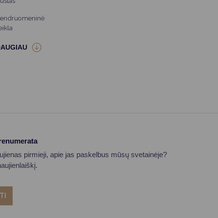
ūstas
endruomeninė
eikla
prenumerata
aujienas pirmieji, apie jas paskelbus mūsų svetainėje?
ujienlaiškį.
TI