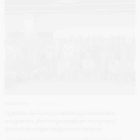
2024-01-31
Švietimas
Ilgalaikės mokytojų kvalifikacijos tobulinimo
programos „Partnerystės giliam mokymuisi“
planavimo etapo baigiamasis renginys
Sausio 31 d. vyko ilgalaikės mokytojų kvalifikacijos tobulinimo