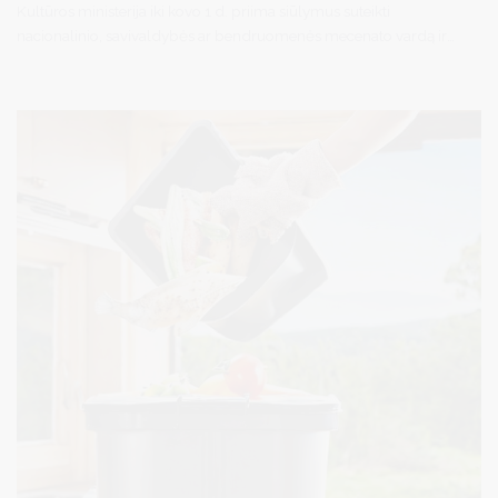
Kultūros ministerija iki kovo 1 d. priima siūlymus suteikti
nacionalinio, savivaldybės ar bendruomenės mecenato vardą ir
prašymus suteikti mecenuojamojo projekto statusą.