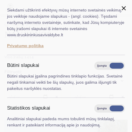
Siekdami užtikrinti efektyvų mūsų interneto svetainės veikimą,
jos veikloje naudojame slapukus - (angl. cookies). Tęsdami
naršymą interneto svetainėje, sutinkate, kad Jūsų kompiuteryje
EN
Ieškoti...
Titulinis
Naujienos
būtų įrašomi slapukai iš interneto svetainės
NAUJIENOS
www.druskininkusavivaldybe.lt
Taryba
Privatumo politika
Meras
Viso įrašų: 1414
Administracija
Būtini slapukai
Įjungta
Išjungta
Filtruoti:
Veiklos sritys
Būtini slapukai įgalina pagrindines tinklapio funkcijas. Svetainė
Visos naujienos
negali tinkamai veikti be šių slapukų, juos galima išjungti tik
Teisinė informacija
pakeitus naršyklės nuostatas.
Struktūra ir kontaktinė informacija
Išvalyti
Išvalyt
Statistikos slapukai
Karjera
Įjungta
Išjungta
Analitiniai slapukai padeda mums tobulinti mūsų tinklalapį,
DUK
renkant ir pateikiant informaciją apie jo naudojimą.
PASLAUGOS