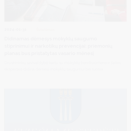
2024-01-31
Švietimas
Didinamas dėmesys mokyklų saugumo
stiprinimui ir narkotikų prevencijai: priemonių
planas bus pristatytas vasario mėnesį
Druskininkų savivaldybė kartu su mokyklų bendruomene ir šalies
ekspertais didina dėmesį mokyklų saugumui bei ruošia
kompleksines prevencines priemones, padėsiančias užkirsti
narkotinių medžiagų patekimui į švietimo, jaunimo, neformaliojo
ugdymo įstaigas.