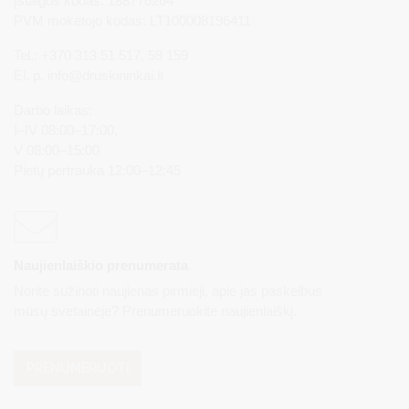
Įstaigos kodas: 188776264
PVM mokėtojo kodas: LT100008196411
Tel.: +370 313 51 517, 59 159
El. p.
info@druskininkai.lt
Darbo laikas:
I–IV 08:00–17:00,
V 08:00–15:00
Pietų pertrauka 12:00–12:45
Naujienlaiškio prenumerata
Norite sužinoti naujienas pirmieji, apie jas paskelbus
mūsų svetainėje? Prenumeruokite naujienlaiškį.
PRENUMERUOTI