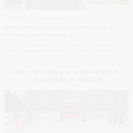
2024-01-26
Aplinkosauga
ARATC: Penki nauji klausimai apie maisto ir
virtuvės atliekų rūšiavimą
Per penkerius metus galima išmokti daugybės gerų dalykų.
Vienas jų – rūšiuoti maisto atliekas, ką ir padarė Alytaus regiono
atliekų tvarkymo sistemos savivaldybių gyventojai, maisto ir
virtuvės atliekas rūšiuojantys jau nuo 2018 metų. Pastaruoju metu,
maisto atliekas, pradedant rūšiuoti ir kitiems regionams,
žmonėms kyla naujų klausimų – pateikiame atsakymus į
dažniausia užduodamus.