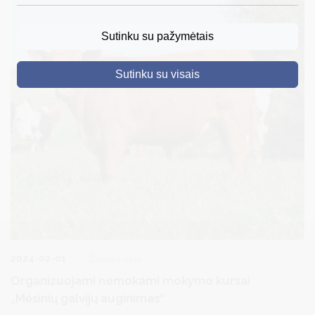
DRUSKININKAI
Sutinku su pažymėtais
SKELBIMAI
Sutinku su visais
TURIZMAS
VERSLAS
PROJEKTAI
ŠVIETIMAS
REGISTRACIJA
RENGINIAI
2024-02-01
Žemės ūkis
Organizuojami nemokami mokymo kursai
„Mėsinių galvijų auginimas“