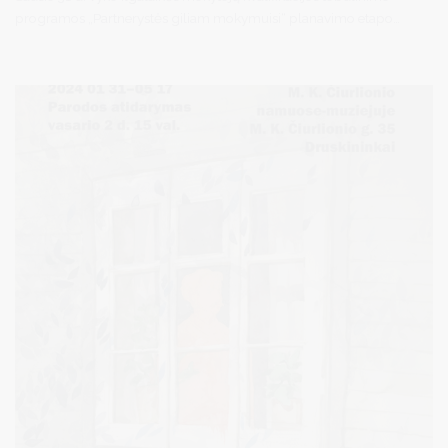
programos „Partnerystės giliam mokymuisi“ planavimo etapo
baigiamasis renginys.