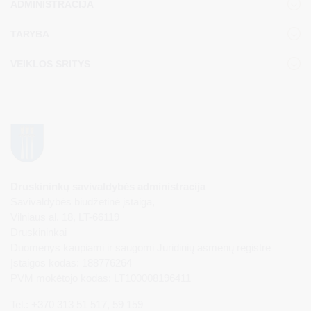
ADMINISTRACIJA
TARYBA
VEIKLOS SRITYS
Druskininkų savivaldybės administracija
Savivaldybės biudžetinė įstaiga,
Vilniaus al. 18, LT-66119
Druskininkai
Duomenys kaupiami ir saugomi Juridinių asmenų registre
Įstaigos kodas: 188776264
PVM mokėtojo kodas: LT100008196411
Tel.: +370 313 51 517, 59 159