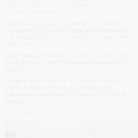
rašytojas J.I.Kraševskis, visiems žinoma istorinė asmenybė J.
Pilsudskis ir daugybė kitų.
Skulptoriaus R. Inčirausko sukurtame atminimo suolelyje
vaizduojamas 1863 m. sukilimo herbas, kuris simbolizuoja trijų
tautų vienybę (lietuvių, lenkų ir ukrainiečių) kovoje prieš carinės
Rusijos grėsmę.
Suolelyje įrašyta J. Pilsudskio mintis apie Druskininkų miestą:
„Druskininkai buvo Kūrėjo minčių staigmena ramybėje, kai jis
nusišypsojo“.
230-ąjį jubiliejų švenčiančiuose Druskininkuose prieš keletą
savaičių jau atidengti keturi atminimo suoleliai kurortui
nusipelniusioms asmenybėms: I. Fonbergui, M.K. Čiurlioniui, Ž.
Lipšicui ir K. Dineikai.
Daugiau nuotraukų rasite čia.