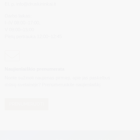
El. p.
info@druskininkai.lt
Darbo laikas:
I–IV 08:00–17:00,
V 08:00–15:00
Pietų pertrauka 12:00–12:45
Naujienlaiškio prenumerata
Norite sužinoti naujienas pirmieji, apie jas paskelbus
mūsų svetainėje? Prenumeruokite naujienlaiškį.
PRENUMERUOTI