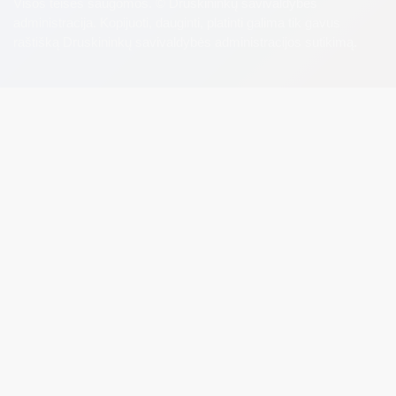
Visos teisės saugomos. © Druskininkų savivaldybės
administracija. Kopijuoti, dauginti, platinti galima tik gavus
raštišką Druskininkų savivaldybės administracijos sutikimą.