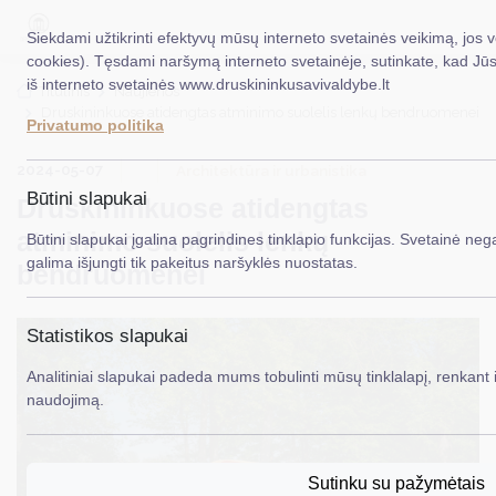
Siekdami užtikrinti efektyvų mūsų interneto svetainės veikimą, jos 
cookies). Tęsdami naršymą interneto svetainėje, sutinkate, kad Jū
iš interneto svetainės www.druskininkusavivaldybe.lt
EN
Titulinis
Naujienos
Druskininkuose atidengtas atminimo suolelis lenkų bendruomenei
Privatumo politika
Taryba
2024-05-07
Architektūra ir urbanistika
Meras
Būtini slapukai
Druskininkuose atidengtas
Administracija
atminimo suolelis lenkų
Būtini slapukai įgalina pagrindines tinklapio funkcijas. Svetainė nega
galima išjungti tik pakeitus naršyklės nuostatas.
bendruomenei
Veiklos sritys
Teisinė informacija
Statistikos slapukai
Struktūra ir kontaktinė informacija
Analitiniai slapukai padeda mums tobulinti mūsų tinklalapį, renkant i
naudojimą.
Karjera
DUK
Sutinku su pažymėtais
PASLAUGOS