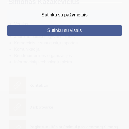
Simonas Kazakevičius
DRUSKININKAI
Turizmas
Sutinku su pažymėtais
Kultūra
SKELBIMAI
Verslas
Investicijos
Sutinku su visais
TURIZMAS
Jaunimo politikos įgyvendinimas
Komercinis ir suaugusiųjų sportas
VERSLAS
Komunikacija
PROJEKTAI
Bendruomeninės organizacijos
Informacinių technologijų plėtra
ŠVIETIMAS
REGISTRACIJA
Kontaktai
RENGINIAI
Darbotvarkė
Registruokitės priėmimui pas vicemerą Simoną