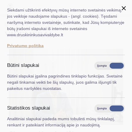
Siekdami užtikrinti efektyvų mūsų interneto svetainės veikimą,
jos veikloje naudojame slapukus - (angl. cookies). Tęsdami
naršymą interneto svetainėje, sutinkate, kad Jūsų kompiuteryje
EN
Ieškoti...
Titulinis
Meras
Vicemerai
būtų įrašomi slapukai iš interneto svetainės
VICEMERAI
www.druskininkusavivaldybe.lt
Taryba
Privatumo politika
Meras
Administracija
Būtini slapukai
Įjungta
Išjungta
Veiklos sritys
Būtini slapukai įgalina pagrindines tinklapio funkcijas. Svetainė
negali tinkamai veikti be šių slapukų, juos galima išjungti tik
Teisinė informacija
pakeitus naršyklės nuostatas.
Struktūra ir kontaktinė informacija
Statistikos slapukai
Karjera
Įjungta
Išjungta
Analitiniai slapukai padeda mums tobulinti mūsų tinklalapį,
DUK
renkant ir pateikiant informaciją apie jo naudojimą.
PASLAUGOS