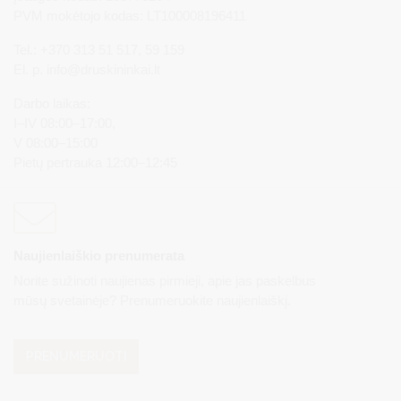
PVM mokėtojo kodas: LT100008196411
Tel.: +370 313 51 517, 59 159
El. p.
info@druskininkai.lt
Darbo laikas:
I–IV 08:00–17:00,
V 08:00–15:00
Pietų pertrauka 12:00–12:45
Naujienlaiškio prenumerata
Norite sužinoti naujienas pirmieji, apie jas paskelbus
mūsų svetainėje? Prenumeruokite naujienlaiškį.
PRENUMERUOTI