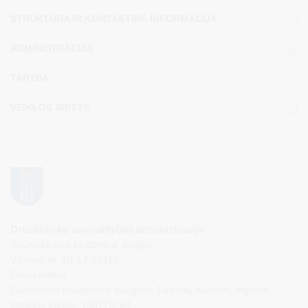
STRUKTŪRA IR KONTAKTINĖ INFORMACIJA
ADMINISTRACIJA
TARYBA
VEIKLOS SRITYS
Druskininkų savivaldybės administracija
Savivaldybės biudžetinė įstaiga,
Vilniaus al. 18, LT-66119
Druskininkai
Duomenys kaupiami ir saugomi Juridinių asmenų registre
Įstaigos kodas: 188776264